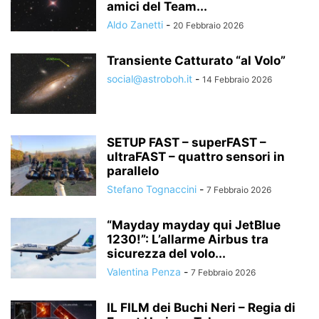
amici del Team...
STRUMENTI PROFESSIONALI
Aldo Zanetti
-
20 Febbraio 2026
TEST STRUMENTALI, ACCESSORI E AUTOCOSTRUZIONE
Transiente Catturato “al Volo”
social@astroboh.it
-
14 Febbraio 2026
SETUP FAST – superFAST –
ultraFAST – quattro sensori in
parallelo
Stefano Tognaccini
-
7 Febbraio 2026
“Mayday mayday qui JetBlue
1230!”: L’allarme Airbus tra
sicurezza del volo...
Valentina Penza
-
7 Febbraio 2026
IL FILM dei Buchi Neri – Regia di