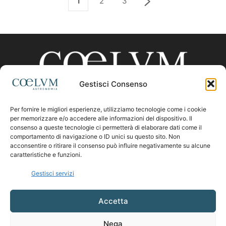
1
2
3
Gestisci Consenso
Per fornire le migliori esperienze, utilizziamo tecnologie come i cookie
CHI SIAMO
per memorizzare e/o accedere alle informazioni del dispositivo. Il
consenso a queste tecnologie ci permetterà di elaborare dati come il
comportamento di navigazione o ID unici su questo sito. Non
acconsentire o ritirare il consenso può influire negativamente su alcune
Contattaci:
coelumastro@coelum.com
caratteristiche e funzioni.
Gestisci servizi
SEGUICI
Accetta
Nega