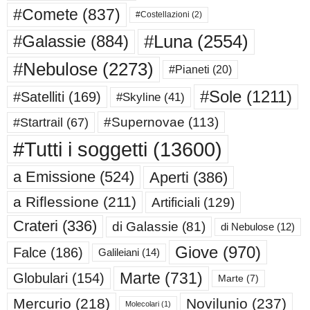
#Comete
(837)
#Costellazioni
(2)
#Luna
(2554)
#Galassie
(884)
#Nebulose
(2273)
#Pianeti
(20)
#Sole
(1211)
#Satelliti
(169)
#Skyline
(41)
#Supernovae
(113)
#Startrail
(67)
#Tutti i soggetti
(13600)
a Emissione
(524)
Aperti
(386)
a Riflessione
(211)
Artificiali
(129)
Crateri
(336)
di Galassie
(81)
di Nebulose
(12)
Giove
(970)
Falce
(186)
Galileiani
(14)
Marte
(731)
Globulari
(154)
Marte
(7)
Mercurio
(218)
Novilunio
(237)
Molecolari
(1)