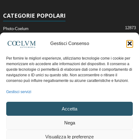
CATEGORIE POPOLARI
12873
Photo-Coelum
2914
Mostre e Incontri
Gestisci Consenso
2412
News di Astronomia
1315
Cielo del Mese
Per fornire le migliori esperienze, utilizziamo tecnologie come i cookie per
memorizzare e/o accedere alle informazioni del dispositivo. Il consenso a
365
Astronomia, Astrofisica e Cosmologia
queste tecnologie ci permetterà di elaborare dati come il comportamento di
268
Articoli e Risorse On-Line
navigazione o ID unici su questo sito. Non acconsentire o ritirare il
consenso può influire negativamente su alcune caratteristiche e funzioni.
193
Il Blog della Redazione
Gestisci servizi
Pubblicità:
ads@coelum.com
Accetta
Copyright © 1997 - 2024 vietata la riproduzione.
CF/P.IVA/VAT.C IT.01988340434
Nega
Privacy Policy
Termini e Condizioni di Vendita
Diritto di recesso
Visualizza le preferenze