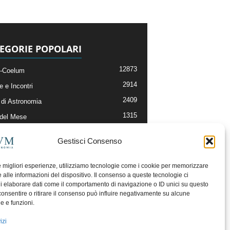
EGORIE POPOLARI
12873
-Coelum
2914
e e Incontri
2409
di Astronomia
1315
 del Mese
365
nomia, Astrofisica e Cosmologia
Gestisci Consenso
268
li e Risorse On-Line
192
og della Redazione
le migliori esperienze, utilizziamo tecnologie come i cookie per memorizzare
 alle informazioni del dispositivo. Il consenso a queste tecnologie ci
i elaborare dati come il comportamento di navigazione o ID unici su questo
consentire o ritirare il consenso può influire negativamente su alcune
he e funzioni.
izi