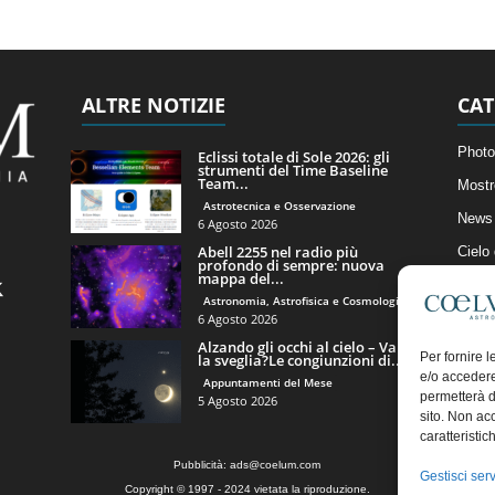
ALTRE NOTIZIE
CAT
Photo
Eclissi totale di Sole 2026: gli
strumenti del Time Baseline
Team...
Mostr
Astrotecnica e Osservazione
News 
6 Agosto 2026
Abell 2255 nel radio più
Cielo
profondo di sempre: nuova
mappa del...
Astro
Astronomia, Astrofisica e Cosmologia
Artico
6 Agosto 2026
Alzando gli occhi al cielo – Vale
Il Bl
Per fornire 
la sveglia?Le congiunzioni di...
e/o accedere
Appuntamenti del Mese
permetterà d
5 Agosto 2026
sito. Non ac
caratteristic
Pubblicità:
ads@coelum.com
Gestisci serv
Copyright © 1997 - 2024 vietata la riproduzione.