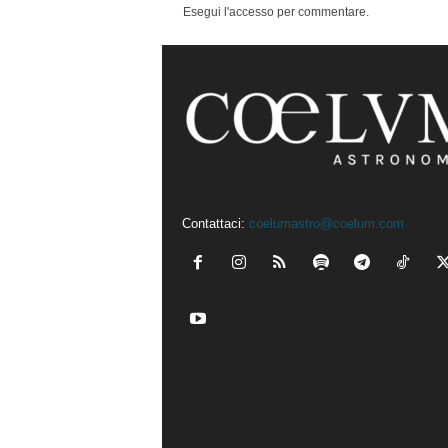
Esegui l'accesso per commentare.
Contattaci:
coelumastro@coelum.com