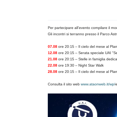
n
o
m
i
a
Per partecipare all’evento compilare il mo
Gli incontri si terranno presso il Parco A
07.08
ore 20:15 – Il cielo del mese al Plan
12.08
ore 20:15 – Serata speciale UAI “Se
21.08
ore 20:15 – Stelle in famiglia dedic
22.08
ore 19:30 – Night Star Walk
28.08
ore 20:15 – Il cielo del mese al Plan
Consulta il sito web
www.ataonweb.it/wp/
e