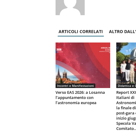
ARTICOLI CORRELATI
ALTRO DALL
Incontri e Manifestazioni
Didattica e 
Verso EAS 2026: a Losanna
Report XX
l’appuntamento con
Italiani di
l’astronomia europea
Astronomi
la finale d
post-gara 
inizio giu
Specola Va
Comitato..