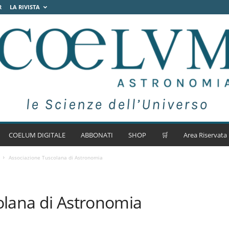
R
LA RIVISTA
COELUM DIGITALE
ABBONATI
SHOP
🛒
Area Riservata
Associazione Tuscolana di Astronomia
olana di Astronomia