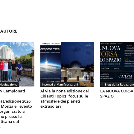
'AUTORE
Divulgazione
Incontri e Manifestazioni
Il Blog della Redazion
IV Campionati
Al via la nona edizione del
LA NUOVA CORSA
Chianti Topics: focus sulle
SPAZIO
aL'edizione 2026:
atmosfere dei pianeti
i Monza e l'evento
extrasolari
organizzato a
gno presso la
ticana dal
.