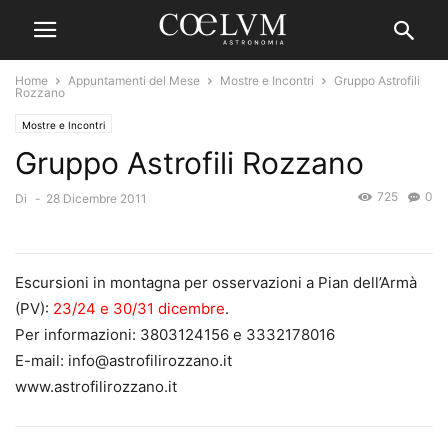
Home
Appuntamenti del Mese
Mostre e Incontri
Gruppo Astrofili
Rozzano
Mostre e Incontri
Gruppo Astrofili Rozzano
725
0
Di
-
28 Dicembre 2011
Escursioni in montagna per osservazioni a Pian dell’Armà
(PV):
23/24 e 30/31 dicembre
.
Per informazioni: 3803124156 e 3332178016
E-mail: info@astrofilirozzano.it
www.astrofilirozzano.it