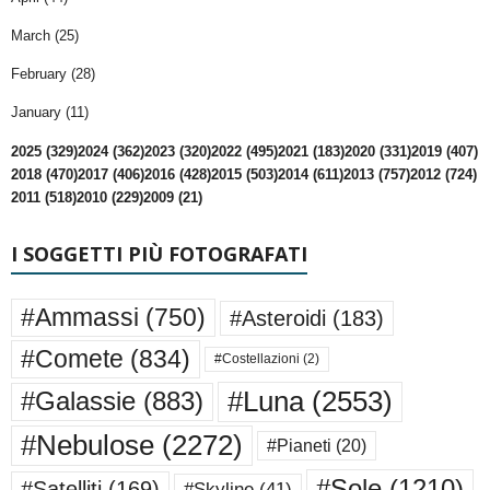
March (25)
February (28)
January (11)
2025 (329)
2024 (362)
2023 (320)
2022 (495)
2021 (183)
2020 (331)
2019 (407)
2018 (470)
2017 (406)
2016 (428)
2015 (503)
2014 (611)
2013 (757)
2012 (724)
2011 (518)
2010 (229)
2009 (21)
I SOGGETTI PIÙ FOTOGRAFATI
#Ammassi
(750)
#Asteroidi
(183)
#Comete
(834)
#Costellazioni
(2)
#Luna
(2553)
#Galassie
(883)
#Nebulose
(2272)
#Pianeti
(20)
#Sole
(1210)
#Satelliti
(169)
#Skyline
(41)