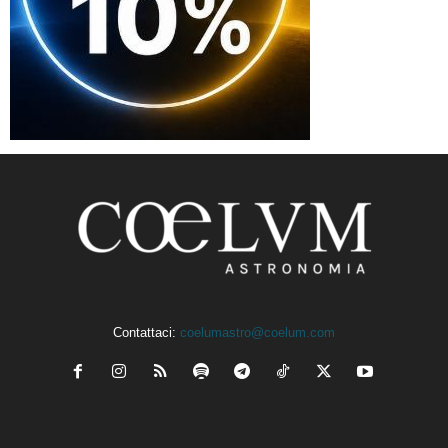
Contattaci:
coelumastro@coelum.com