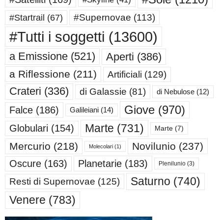
#Supernovae
(113)
#Startrail
(67)
#Tutti i soggetti
(13600)
a Emissione
(521)
Aperti
(386)
a Riflessione
(211)
Artificiali
(129)
Crateri
(336)
di Galassie
(81)
di Nebulose
(12)
Giove
(970)
Falce
(186)
Galileiani
(14)
Marte
(731)
Globulari
(154)
Marte
(7)
Mercurio
(218)
Novilunio
(237)
Molecolari
(1)
Oscure
(163)
Planetarie
(183)
Plenilunio
(3)
Saturno
(740)
Resti di Supernovae
(125)
Venere
(783)