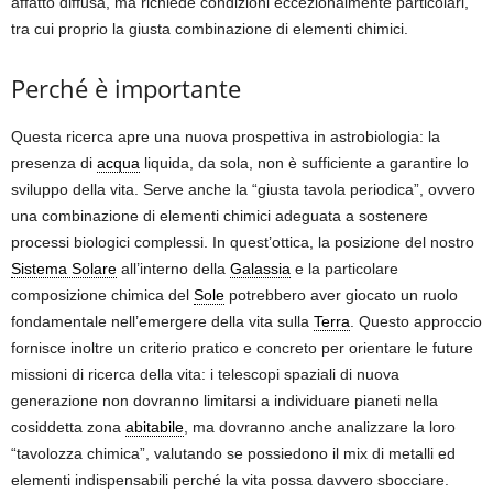
affatto diffusa, ma richiede condizioni eccezionalmente particolari,
tra cui proprio la giusta combinazione di elementi chimici.
Perché è importante
Questa ricerca apre una nuova prospettiva in astrobiologia: la
presenza di
acqua
liquida, da sola, non è sufficiente a garantire lo
sviluppo della vita. Serve anche la “giusta tavola periodica”, ovvero
una combinazione di elementi chimici adeguata a sostenere
processi biologici complessi. In quest’ottica, la posizione del nostro
Sistema Solare
all’interno della
Galassia
e la particolare
composizione chimica del
Sole
potrebbero aver giocato un ruolo
fondamentale nell’emergere della vita sulla
Terra
. Questo approccio
fornisce inoltre un criterio pratico e concreto per orientare le future
missioni di ricerca della vita: i telescopi spaziali di nuova
generazione non dovranno limitarsi a individuare pianeti nella
cosiddetta zona
abitabile
, ma dovranno anche analizzare la loro
“tavolozza chimica”, valutando se possiedono il mix di metalli ed
elementi indispensabili perché la vita possa davvero sbocciare.