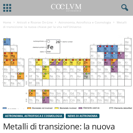
Home
Articoli e Risorse On-Line
Astronomia, Astrofisica e Cosmologia
Metalli
di transizione: la nuova chiave per la vita nell’Universo
ASTRONOMIA, ASTROFISICA E COSMOLOGIA
NEWS DI ASTRONOMIA
Metalli di transizione: la nuova