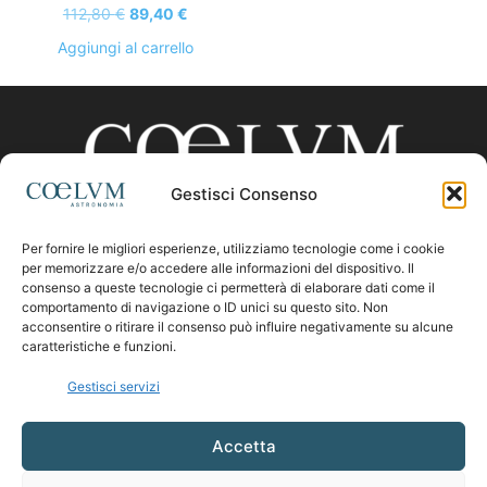
Il
Il
112,80
€
89,40
€
prezzo
prezzo
Aggiungi al carrello
originale
attuale
era:
è:
112,80 €.
89,40 €.
Gestisci Consenso
Per fornire le migliori esperienze, utilizziamo tecnologie come i cookie
CHI SIAMO
per memorizzare e/o accedere alle informazioni del dispositivo. Il
consenso a queste tecnologie ci permetterà di elaborare dati come il
comportamento di navigazione o ID unici su questo sito. Non
acconsentire o ritirare il consenso può influire negativamente su alcune
Contattaci:
coelumastro@coelum.com
caratteristiche e funzioni.
Gestisci servizi
SEGUICI
Accetta