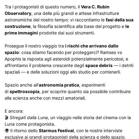
Tra i protagonisti di questo numero, il
Vera C. Rubin
Observatory
, una delle più grandi e attese infrastrutture
astronomiche del nostro tempo: vi raccontiamo le
fasi della sua
costruzione
, la filosofia scientifica alla base del progetto e
le
prime immagini
prodotte dai suoi strumenti.
Prosegue il nostro viaggio tra
i rischi che arrivano dallo
spazio
: cosa stiamo facendo per proteggerci? Ramses vs
Apophis la risposta agli asteroidi potenzialmente pericolosi, e
affrontiamo il problema crescente degli
space debris
— i detriti
spaziali — e delle soluzioni oggi allo studio per contenerli.
Spazio anche all’
astronomia pratica
, esperimenti
di
spettroscopia
, per scoprire quanto sia possibile contribuire
alla scienza anche con mezzi amatoriali.
E ancora:
🎬
Stregati dalla Luna
, un viaggio nella storia del cinema con la
Luna come protagonista.
🌍 Il ritorno dello
Starmus Festival
, con le nostre interviste
esclusive ai grandi protagonisti della scienza e dello spazio.