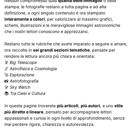
Nessun compromesso sulla
qualità delle immagini
o della
stampa: le fotografie restano a tutta pagina e ad alta
definizione, e ogni singolo contenuto è ora stampato
interamente a colori
, per valorizzare al massimo grafici,
schemi, illustrazioni e le meravigliose immagini astronomiche
che i nostri lettori conoscono e apprezzano.
Restano tutte le rubriche che avete imparato a seguire e amare,
ora raccolte in
sei grandi sezioni tematiche
, pensate per
rendere la lettura ancora più chiara e orientata:
🔭
Big Telescope
🌌
Astrofisica e Cosmologia
🚀
Esplorazione
📸
Astrofotografia
🔭
Sky Watch
📚
Tra Cielo e Cultura
In queste pagine troverete
più articoli
,
più autori
, e uno
stile
più diretto e lineare
, pensato per accompagnare lettori
appassionati e curiosi in ogni livello di approfondimento, senza
mai perdere rigore, chiarezza e autorevolezza.