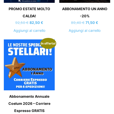
PROMO ESTATE MOLTO
ABBONAMENTO UN ANNO
CALDA!
-20%
Il
Il
Il
Il
92,50
€
82,50
€
89,40
€
71,50
€
prezzo
prezzo
prezzo
prezzo
Aggiungi al carrello
Aggiungi al carrello
originale
attuale
originale
attuale
era:
è:
era:
è:
In offerta!
92,50 €.
82,50 €.
89,40 €.
71,50 €.
Abbonamento Annuale
Coelum 2026 – Corriere
Espresso GRATIS