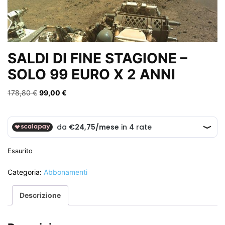
SALDI DI FINE STAGIONE –
SOLO 99 EURO X 2 ANNI
Il
Il
178,80
€
99,00
€
prezzo
prezzo
originale
attuale
era:
è:
178,80 €.
99,00 €.
Esaurito
Categoria:
Abbonamenti
Descrizione