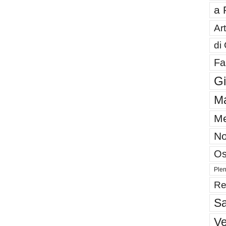
a 
Art
di
Fa
G
Ma
Me
No
Os
Plen
Re
Sa
V