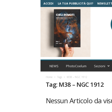
ACCEDI
LA TUA PUBBLICITÀ QUI?
NEWSLET
C
o
NEWS
PhotoCoelum
Sezioni
e
l
Home
Tags
M38 – NGC 1912
u
Tag: M38 – NGC 1912
m
A
s
Nessun Articolo da vis
t
r
o