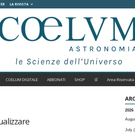
TER
LA RIVISTA
COELUM DIGITALE
ABBONATI
SHOP
🛒
Area Riservata
ARC
2026
ualizzare
Augus
July (