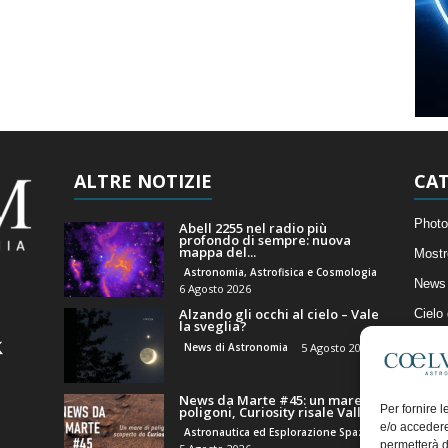
ALTRE NOTIZIE
CAT
Photo
Abell 2255 nel radio più
profondo di sempre: nuova
mappa del...
Mostr
Astronomia, Astrofisica e Cosmologia
News 
6 Agosto 2026
Alzando gli occhi al cielo – Vale
Cielo
la sveglia?
Astro
News di Astronomia
5 Agosto 2026
Artico
News da Marte #45: un mare di
Il Bl
Per fornire 
poligoni, Curiosity risale Valle...
e/o accedere
Astronautica ed Esplorazione Spaziale
permetterà d