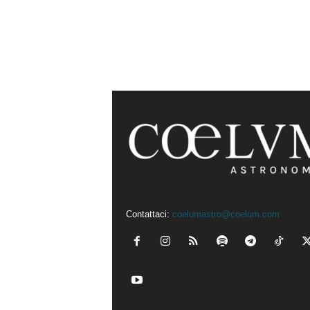
Contattaci:
coelumastro@coelum.com