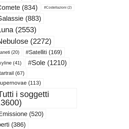
Comete
(834)
#Costellazioni
(2)
alassie
(883)
Luna
(2553)
Nebulose
(2272)
#Satelliti
(169)
aneti
(20)
#Sole
(1210)
yline
(41)
artrail
(67)
upernovae
(113)
utti i soggetti
13600)
Emissione
(520)
erti
(386)