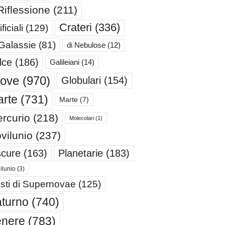
Riflessione
(211)
Crateri
(336)
ificiali
(129)
 Galassie
(81)
di Nebulose
(12)
lce
(186)
Galileiani
(14)
iove
(970)
Globulari
(154)
rte
(731)
Marte
(7)
rcurio
(218)
Molecolari
(1)
vilunio
(237)
cure
(163)
Planetarie
(183)
ilunio
(3)
sti di Supernovae
(125)
turno
(740)
enere
(783)