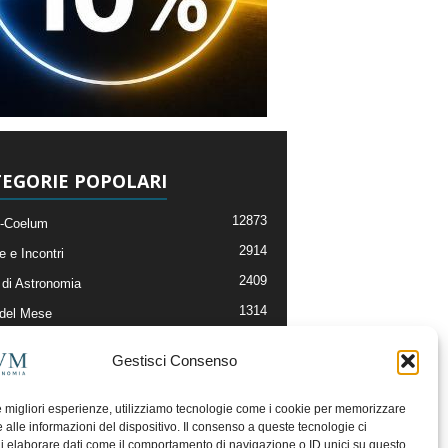
EGORIE POPOLARI
12873
-Coelum
2914
e e Incontri
2409
di Astronomia
1314
 del Mese
365
nomia, Astrofisica e Cosmologia
Gestisci Consenso
268
li e Risorse On-Line
192
og della Redazione
le migliori esperienze, utilizziamo tecnologie come i cookie per memorizzare
 alle informazioni del dispositivo. Il consenso a queste tecnologie ci
i elaborare dati come il comportamento di navigazione o ID unici su questo