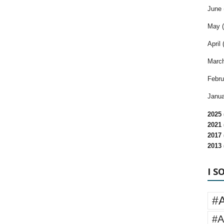
June 
May (
April 
March
Febru
Janua
2025 
2021 
2017 
2013 
I S
#
#A