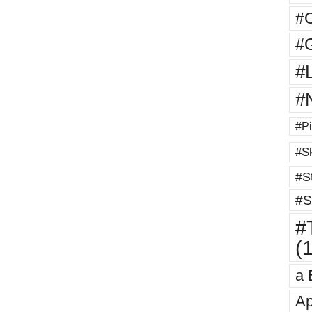
#
#G
#
#
#Pi
#Sk
#St
#S
#T
(
a 
Ap