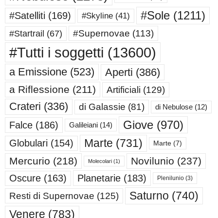
#Sole
(1211)
#Satelliti
(169)
#Skyline
(41)
#Supernovae
(113)
#Startrail
(67)
#Tutti i soggetti
(13600)
a Emissione
(523)
Aperti
(386)
a Riflessione
(211)
Artificiali
(129)
Crateri
(336)
di Galassie
(81)
di Nebulose
(12)
Giove
(970)
Falce
(186)
Galileiani
(14)
Marte
(731)
Globulari
(154)
Marte
(7)
Mercurio
(218)
Novilunio
(237)
Molecolari
(1)
Oscure
(163)
Planetarie
(183)
Plenilunio
(3)
Saturno
(740)
Resti di Supernovae
(125)
Venere
(783)