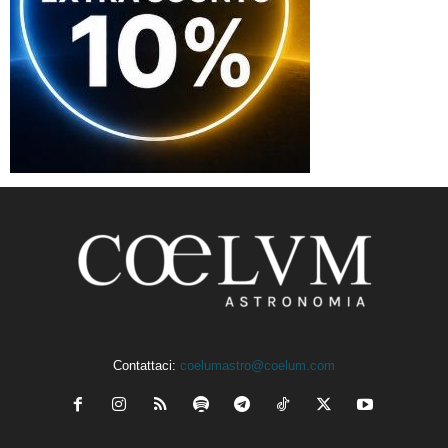
Contattaci:
coelumastro@coelum.com