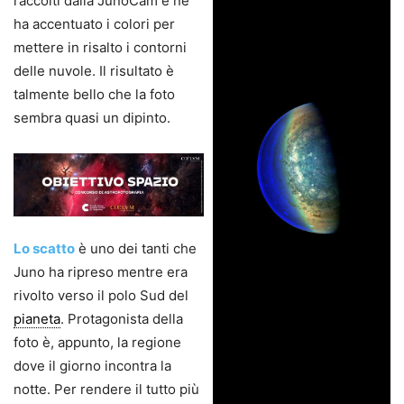
raccolti dalla JunoCam e ne
ha accentuato i colori per
mettere in risalto i contorni
delle nuvole. Il risultato è
talmente bello che la foto
sembra quasi un dipinto.
Lo scatto
è uno dei tanti che
Juno ha ripreso mentre era
rivolto verso il polo Sud del
pianeta
. Protagonista della
foto è, appunto, la regione
dove il giorno incontra la
notte. Per rendere il tutto più