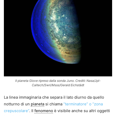
Il pianeta Giove ripreso dalla sonda Juno. Crediti: Nasa/Jpl-
Caltech/Swri/Msss/Gerald Eichstädt
La linea immaginaria che separa il lato diurno da quello
notturno di un
pianeta
si chiama
“terminatore” o “zona
crepuscolare”
. Il
fenomeno
è visibile anche su altri oggetti