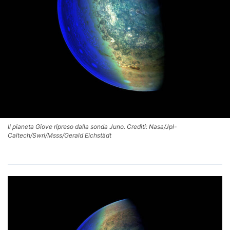
Il pianeta Giove ripreso dalla sonda Juno. Crediti: Nasa/Jpl-
Caltech/Swri/Msss/Gerald Eichstädt