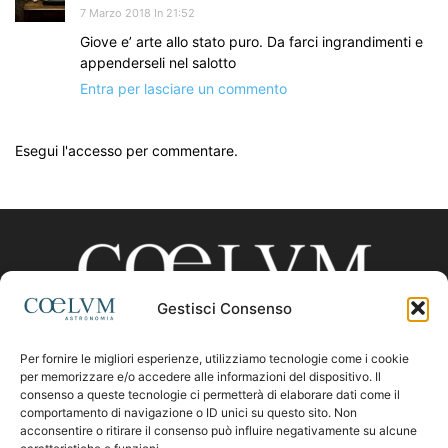
7 Marzo 2018 In 21:52
Giove e’ arte allo stato puro. Da farci ingrandimenti e
appenderseli nel salotto
Entra per lasciare un commento
Esegui l'accesso per commentare.
Gestisci Consenso
Per fornire le migliori esperienze, utilizziamo tecnologie come i cookie
CHI SIAMO
per memorizzare e/o accedere alle informazioni del dispositivo. Il
consenso a queste tecnologie ci permetterà di elaborare dati come il
comportamento di navigazione o ID unici su questo sito. Non
acconsentire o ritirare il consenso può influire negativamente su alcune
Contattaci:
coelumastro@coelum.com