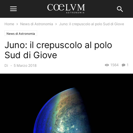
Home
News di Astronomia
Juno: il crepuscolo al polo Sud di Giove
News di Astronomia
Juno: il crepuscolo al polo
Sud di Giove
1564
1
Di
-
5 Marzo 2018