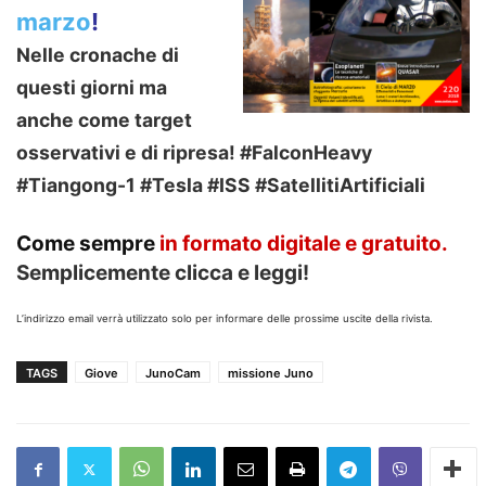
marzo
!
Nelle cronache di
questi giorni ma
anche come target
osservativi e di ripresa! #FalconHeavy
#Tiangong-1 #Tesla #ISS #SatellitiArtificiali
Come sempre
in formato
digitale e gratuito.
Semplicemente clicca e leggi!
L’indirizzo email verrà utilizzato solo per informare delle prossime uscite della rivista.
TAGS
Giove
JunoCam
missione Juno