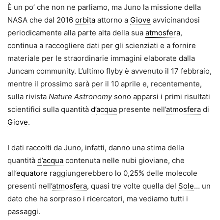
È un po’ che non ne parliamo, ma Juno la missione della
NASA che dal 2016
orbita
attorno a
Giove
avvicinandosi
periodicamente alla parte alta della sua
atmosfera
,
continua a raccogliere dati per gli scienziati e a fornire
materiale per le straordinarie immagini elaborate dalla
Juncam community. L’ultimo flyby è avvenuto il 17 febbraio,
mentre il prossimo sarà per il 10 aprile e, recentemente,
sulla rivista
Nature Astronomy
sono apparsi i primi risultati
scientifici sulla quantità
d
’
acqua
presente nell’
atmosfera
di
Giove
.
I dati raccolti da Juno, infatti, danno una stima della
quantità
d
’
acqua
contenuta nelle nubi gioviane, che
all’
equatore
raggiungerebbero lo 0,25% delle molecole
presenti nell’
atmosfera
, quasi tre volte quella del
Sole
… un
dato che ha sorpreso i ricercatori, ma vediamo tutti i
passaggi.