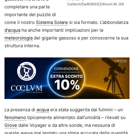
Caltech/SwRI/MSSS/Kevin M. Gill
completare una parte
importante del puzzle di
come il nostro
Sistema Solare
si sia formato. L’abbondanza
d
’
acqua
ha anche importanti implicazioni per la
meteorologia
del gigante gassoso e per conoscerne la sua
struttura interna.
La presenza di
acqua
era stata suggerita dai fulmini – un
fenomeno
tipicamente alimentato dall’umidità – rilevati su
Giove
dalle Voyager e da altre sonde, ma nessuna di
queste aveva mai tentato una stima accurata della quantità