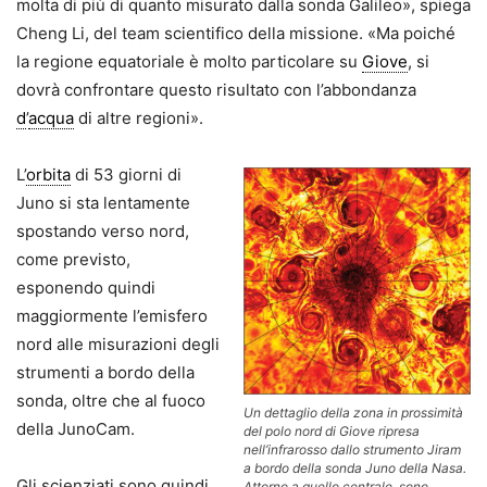
molta di più di quanto misurato dalla sonda Galileo», spiega
Cheng Li, del team scientifico della missione. «Ma poiché
la regione equatoriale è molto particolare su
Giove
, si
dovrà confrontare questo risultato con l’abbondanza
d
’
acqua
di altre regioni».
L’
orbita
di 53 giorni di
Juno si sta lentamente
spostando verso nord,
come previsto,
esponendo quindi
maggiormente l’emisfero
nord alle misurazioni degli
strumenti a bordo della
sonda, oltre che al fuoco
Un dettaglio della zona in prossimità
della JunoCam.
del polo nord di Giove ripresa
nell’infrarosso dallo strumento Jiram
a bordo della sonda Juno della Nasa.
Gli scienziati sono quindi
Attorno a quello centrale, sono