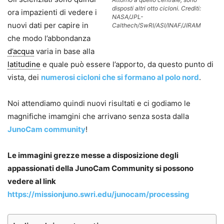
disposti altri otto cicloni. Crediti:
ora impazienti di vedere i
NASA/JPL-
nuovi dati per capire in
Calthech/SwRI/ASI/INAF/JIRAM
che modo l’abbondanza
d
’
acqua
varia in base alla
latitudine
e quale può essere l’apporto, da questo punto di
vista, dei
numerosi cicloni che si formano al polo nord
.
Noi attendiamo quindi nuovi risultati e ci godiamo le
magnifiche imamgini che arrivano senza sosta dalla
JunoCam community
!
Le immagini grezze messe a disposizione degli
appassionati della JunoCam Community si possono
vedere al link
https://missionjuno.swri.edu/junocam/processing