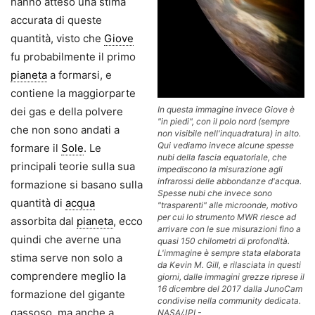
hanno atteso una stima
accurata di queste
quantità, visto che
Giove
fu probabilmente il primo
pianeta
a formarsi, e
contiene la maggiorparte
In questa immagine invece Giove è
dei gas e della polvere
"in piedi", con il polo nord (sempre
che non sono andati a
non visibile nell'inquadratura) in alto.
Qui vediamo invece alcune spesse
formare il
Sole
. Le
nubi della fascia equatoriale, che
principali teorie sulla sua
impediscono la misurazione agli
infrarossi delle abbondanze d'acqua.
formazione si basano sulla
Spesse nubi che invece sono
quantità di
acqua
"trasparenti" alle microonde, motivo
per cui lo strumento MWR riesce ad
assorbita dal
pianeta
, ecco
arrivare con le sue misurazioni fino a
quindi che averne una
quasi 150 chilometri di profondità.
L'immagine è sempre stata elaborata
stima serve non solo a
da Kevin M. Gill, e rilasciata in questi
comprendere meglio la
giorni, dalle immagini grezze riprese il
16 dicembre del 2017 dalla JunoCam
formazione del gigante
condivise nella community dedicata.
gassoso, ma anche a
NASA/JPL-