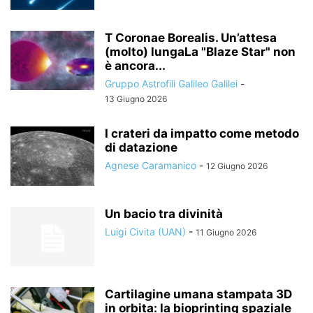
T Coronae Borealis. Un’attesa
(molto) lungaLa "Blaze Star" non
è ancora...
Gruppo Astrofili Galileo Galilei
-
13 Giugno 2026
I crateri da impatto come metodo
di datazione
Agnese Caramanico
-
12 Giugno 2026
Un bacio tra divinità
Luigi Civita (UAN)
-
11 Giugno 2026
Cartilagine umana stampata 3D
in orbita: la bioprinting spaziale