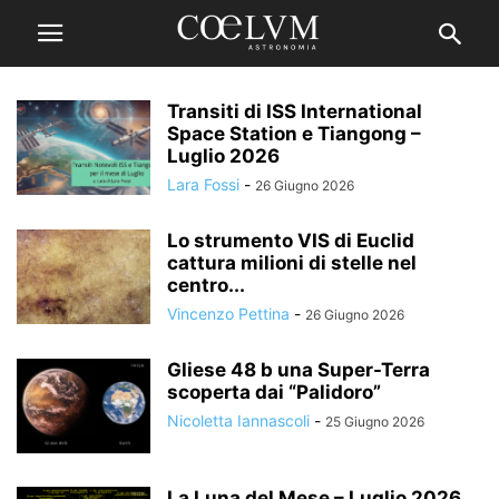
Transiti di ISS International
Space Station e Tiangong –
Luglio 2026
Lara Fossi
-
26 Giugno 2026
Lo strumento VIS di Euclid
cattura milioni di stelle nel
centro...
Vincenzo Pettina
-
26 Giugno 2026
Gliese 48 b una Super-Terra
scoperta dai “Palidoro”
Nicoletta Iannascoli
-
25 Giugno 2026
La Luna del Mese – Luglio 2026