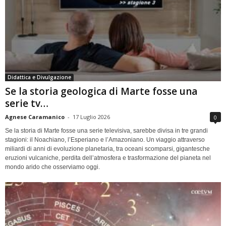
Didattica e Divulgazione
Se la storia geologica di Marte fosse una
serie tv…
Agnese Caramanico
-
17 Luglio 2026
0
Se la storia di Marte fosse una serie televisiva, sarebbe divisa in tre grandi
stagioni: il Noachiano, l’Esperiano e l’Amazoniano. Un viaggio attraverso
miliardi di anni di evoluzione planetaria, tra oceani scomparsi, gigantesche
eruzioni vulcaniche, perdita dell’atmosfera e trasformazione del pianeta nel
mondo arido che osserviamo oggi.