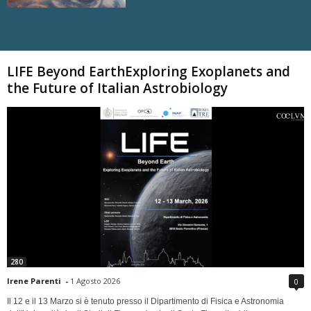
Carica altri
LIFE Beyond EarthExploring Exoplanets and
the Future of Italian Astrobiology
280
Irene Parenti
-
1 Agosto 2026
0
Il 12 e il 13 Marzo si è tenuto presso il Dipartimento di Fisica e Astronomia