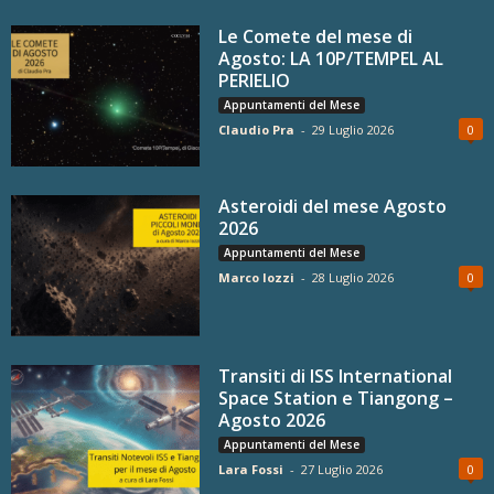
Le Comete del mese di
Agosto: LA 10P/TEMPEL AL
PERIELIO
Appuntamenti del Mese
Claudio Pra
-
29 Luglio 2026
0
Asteroidi del mese Agosto
2026
Appuntamenti del Mese
Marco Iozzi
-
28 Luglio 2026
0
Transiti di ISS International
Space Station e Tiangong –
Agosto 2026
Appuntamenti del Mese
Lara Fossi
-
27 Luglio 2026
0