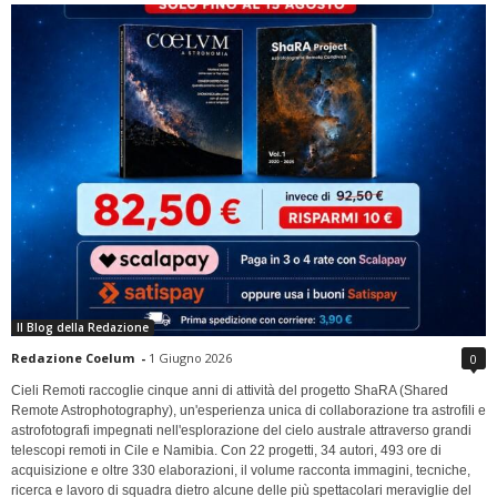
Il Blog della Redazione
Redazione Coelum
-
1 Giugno 2026
0
Cieli Remoti raccoglie cinque anni di attività del progetto ShaRA (Shared
Remote Astrophotography), un'esperienza unica di collaborazione tra astrofili e
astrofotografi impegnati nell'esplorazione del cielo australe attraverso grandi
telescopi remoti in Cile e Namibia. Con 22 progetti, 34 autori, 493 ore di
acquisizione e oltre 330 elaborazioni, il volume racconta immagini, tecniche,
ricerca e lavoro di squadra dietro alcune delle più spettacolari meraviglie del