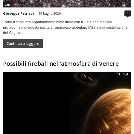
280
Giuseppe Petricca
-
19 Luglio 2026
0
Torna il consueto appuntamento bimestrale con il Catalogo Messier:
protagonista di questa uscita è l'ammasso globulare M28, nella costellazione
del Sagittario.
Continua a leggere
Possibili fireball nell’atmosfera di Venere