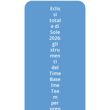
Eclis
si
total
e di
Sole
2026:
gli
stru
men
ti
del
Time
Base
line
Tea
m
per
prep