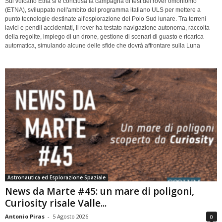
Sul vulcano Etna si è conclusa la campagna di test del rover omoniomo
(ETNA), sviluppato nell'ambito del programma italiano ULS per mettere a
punto tecnologie destinate all'esplorazione del Polo Sud lunare. Tra terreni
lavici e pendii accidentati, il rover ha testato navigazione autonoma, raccolta
della regolite, impiego di un drone, gestione di scenari di guasto e ricarica
automatica, simulando alcune delle sfide che dovrà affrontare sulla Luna
Astronautica ed Esplorazione Spaziale
News da Marte #45: un mare di poligoni,
Curiosity risale Valle...
Antonio Piras
-
5 Agosto 2026
0