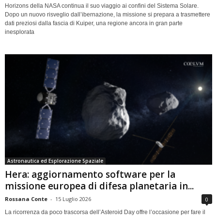
Horizons della NASA continua il suo viaggio ai confini del Sistema Solare.
Dopo un nuovo risveglio dall’ibernazione, la missione si prepara a trasmettere
dati preziosi dalla fascia di Kuiper, una regione ancora in gran parte
inesplorata
Astronautica ed Esplorazione Spaziale
Hera: aggiornamento software per la
missione europea di difesa planetaria in...
Rossana Conte
-
15 Luglio 2026
0
La ricorrenza da poco trascorsa dell’Asteroid Day offre l’occasione per fare il