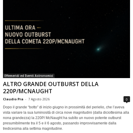
Effemeridi ed Eventi Astronomici
ALTRO GRANDE OUTBURST DELLA
220P/MCNAUGHT
Claudio Pra
-
7 Agosto 2026
0
Dopo il grande “botto” di inizio giugno in prossimità del perielio, che l’aveva
vista variare la sua luminosità di circa nove magnitudini (dalla diciottesima alla
nona grandezza) la 220P/ McNaught ha subìto un nuovo potente outburst
presumibilmente tra il 5 e il 6 agosto, passando improvvisamente dalla
tredicesima alla settima magnitudine.