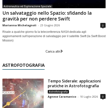
Astronautica ed Esplorazione Spaziale
Un salvataggio nello Spazio: sfidando la
gravità per non perdere Swift
Marianna Michelagnoli
-
23 Giugno 2026
0
Risale a qualche giorno fa la teleconferenza NASA dedicata agli
aggiornamenti sull'operazione di salvataggio per il satellite Swift (la Swift Boost
Mission)
Carica altri
ASTROFOTOGRAFIA
Tempo Siderale: applicazioni
pratiche in Astrofotografia
Astrofotografia
Agnese Caramanico
-
10 Luglio 2026
0