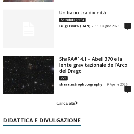
Un bacio tra divinità
Astrofotografia
Luigi Civita (UAN)
-
11 Giugno 2026
0
ShaRA#14.1 – Abell 370 e la
lente gravitazionale dell’Arco
del Drago
279
shara.astrophotography
-
9 Aprile 2026
0
Carica altri
DIDATTICA E DIVULGAZIONE