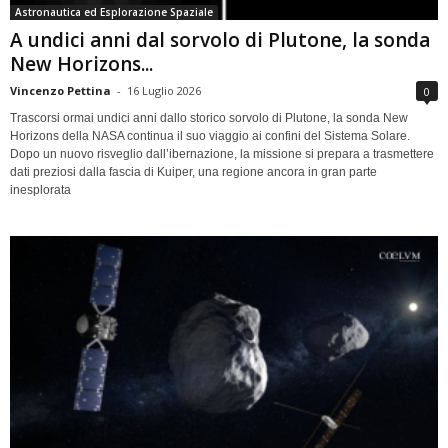
Astronautica ed Esplorazione Spaziale
A undici anni dal sorvolo di Plutone, la sonda
New Horizons...
Vincenzo Pettina
-
16 Luglio 2026
0
Trascorsi ormai undici anni dallo storico sorvolo di Plutone, la sonda New
Horizons della NASA continua il suo viaggio ai confini del Sistema Solare.
Dopo un nuovo risveglio dall’ibernazione, la missione si prepara a trasmettere
dati preziosi dalla fascia di Kuiper, una regione ancora in gran parte
inesplorata