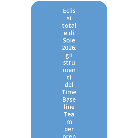
Eclis
si
total
e di
Sole
2026:
gli
stru
men
ti
del
Time
Base
line
Tea
m
per
prep