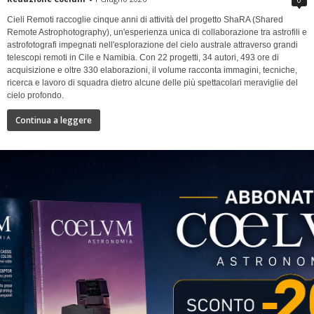
Cieli Remoti raccoglie cinque anni di attività del progetto ShaRA (Shared
Remote Astrophotography), un'esperienza unica di collaborazione tra astrofili e
astrofotografi impegnati nell'esplorazione del cielo australe attraverso grandi
telescopi remoti in Cile e Namibia. Con 22 progetti, 34 autori, 493 ore di
acquisizione e oltre 330 elaborazioni, il volume racconta immagini, tecniche,
ricerca e lavoro di squadra dietro alcune delle più spettacolari meraviglie del
cielo profondo.
Continua a leggere