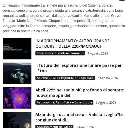
Un viaggio immaginario tra le mete più affascinanti del Sistema Solare,
pensato come una vera e propria guida alle vacanze extraterrestri: dalla Luna
romantica agli asteroidi solitari, dai super-vulcani di Marte alle lune di Giove,
fino alla “Morte Nera” Mimas. Cinque itinerari impossibili, per sognare di
viaggiare oltre la Terra e riscoprire, proprio guardandola da lontano, quanto sia
preziosa la nostra unica casa
IN AGGIORNAMENTO: ALTRO GRANDE
OUTBURST DELLA 220P/MCNAUGHT
Effemeridi ed Eventi Astronomici
7 Agosto 2026
Il futuro dell’esplorazione lunare passa per
l’Etna
Astronautica ed Esplorazione Spaziale
7 Agosto 2026
Abell 2255 nel radio più profondo di sempre:
nuova mappa del...
Astronomia, Astrofisica e Cosmologia
6 Agosto 2026
Alzando gli occhi al cielo – Vale la sveglia?Le
congiunzioni di...
Appuntamenti del Mese
5 Agosto 2026