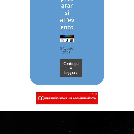
arar
si
all’ev
ento
6 Agosto
2026
Continua
a
leggere