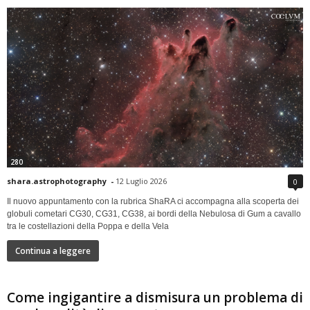
280
shara.astrophotography
-
12 Luglio 2026
0
Il nuovo appuntamento con la rubrica ShaRA ci accompagna alla scoperta dei
globuli cometari CG30, CG31, CG38, ai bordi della Nebulosa di Gum a cavallo
tra le costellazioni della Poppa e della Vela
Continua a leggere
Come ingigantire a dismisura un problema di