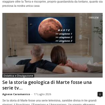
viaggiare oltre la Terra e riscoprire, proprio guardandola da lontano, quanto sia
preziosa la nostra unica casa
Didattica e Divulgazione
Se la storia geologica di Marte fosse una
serie tv…
Agnese Caramanico
-
17 Luglio 2026
0
Se la storia di Marte fosse una serie televisiva, sarebbe divisa in tre grandi
stagioni: il Noachiano, l’Esperiano e l’Amazoniano. Un viaggio attraverso