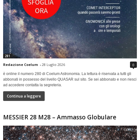
281
Redazione Coelum
-
28 Luglio 2026
0
è online il numero 280 di Coelum Astronomia. La lettura è riservata a tutti gli
abbonati in possesso del livello QUASAR sul sito. Se sei abbonato e non riesci
ad accedere contatta la segreteria.
Continua a leggere
MESSIER 28 M28 – Ammasso Globulare