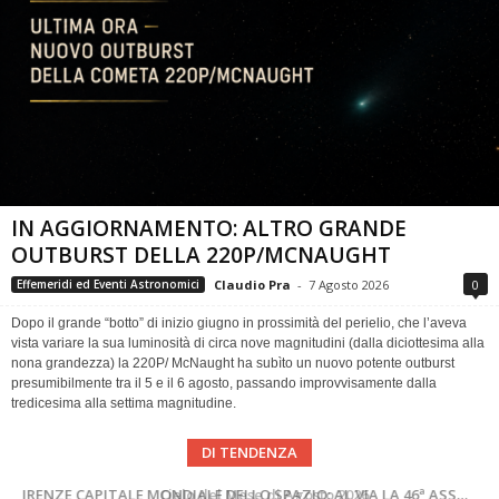
IN AGGIORNAMENTO: ALTRO GRANDE
OUTBURST DELLA 220P/MCNAUGHT
Claudio Pra
-
7 Agosto 2026
0
Effemeridi ed Eventi Astronomici
Dopo il grande “botto” di inizio giugno in prossimità del perielio, che l’aveva
vista variare la sua luminosità di circa nove magnitudini (dalla diciottesima alla
nona grandezza) la 220P/ McNaught ha subìto un nuovo potente outburst
presumibilmente tra il 5 e il 6 agosto, passando improvvisamente dalla
tredicesima alla settima magnitudine.
DI TENDENZA
SUPERNOVAE aggiornamenti del mese – Agosto 2026
Cielo del Mese di Agosto 2026