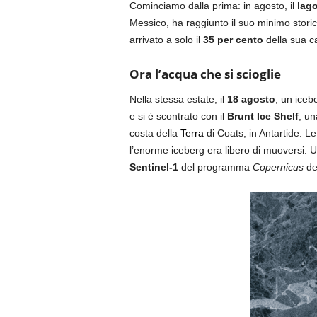
Cominciamo dalla prima: in agosto, il
lag
Messico, ha raggiunto il suo minimo stori
arrivato a solo il
35 per cento
della sua c
Ora l’acqua che si scioglie
Nella stessa estate, il
18 agosto
, un ice
e si è scontrato con il
Brunt Ice Shelf
, un
costa della
Terra
di Coats, in Antartide. L
l’enorme iceberg era libero di muoversi. U
Sentinel-1
del programma
Copernicus
del