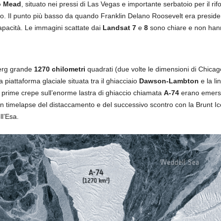
o Mead
, situato nei pressi di Las Vegas e importante serbatoio per il rifo
co. Il punto più basso da quando Franklin Delano Roosevelt era preside
apacità. Le immagini scattate dai
Landsat 7
e
8
sono chiare e non hann
berg grande
1270 chilometri
quadrati (due volte le dimensioni di Chicago
a piattaforma glaciale situata tra il ghiacciaio
Dawson-Lambton
e la li
e prime crepe sull’enorme lastra di ghiaccio chiamata
A-74
erano emerse 
n timelapse del distaccamento e del successivo scontro con la Brunt Ice 
l’Esa.