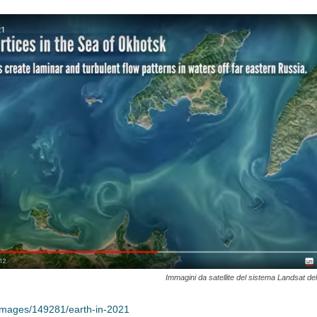
Immagini da satellite del sistema Landsat de
/images/149281/earth-in-2021