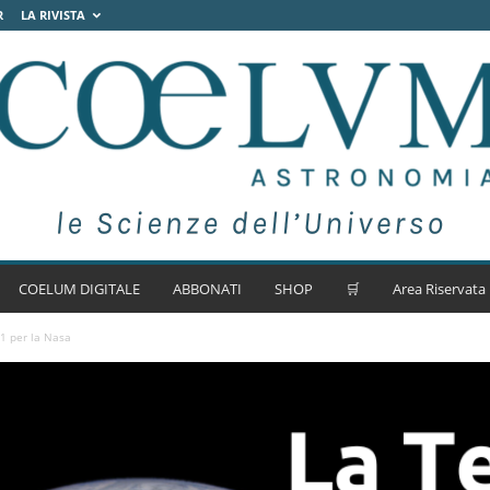
R
LA RIVISTA
COELUM DIGITALE
ABBONATI
SHOP
🛒
Area Riservata
1 per la Nasa