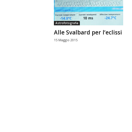
n
o
m
Astrofotografia
i
Alle Svalbard per l’eclissi
a
15 Maggio 2015