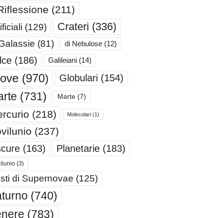
Riflessione
(211)
Crateri
(336)
ificiali
(129)
 Galassie
(81)
di Nebulose
(12)
lce
(186)
Galileiani
(14)
iove
(970)
Globulari
(154)
rte
(731)
Marte
(7)
rcurio
(218)
Molecolari
(1)
vilunio
(237)
cure
(163)
Planetarie
(183)
ilunio
(3)
sti di Supernovae
(125)
turno
(740)
enere
(783)