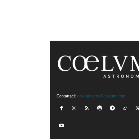
Contattaci:
coelumastro@coelum.com