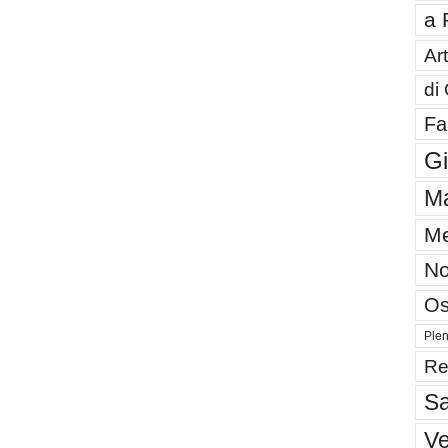
a 
Art
di
Fa
G
Ma
Me
No
Os
Plen
Re
Sa
V