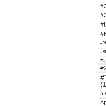
#
#G
#
#
#Pi
#Sk
#St
#S
#T
(
a 
Ap