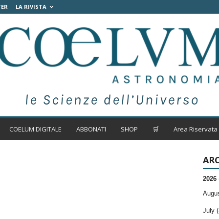
TER
LA RIVISTA
COELUM DIGITALE
ABBONATI
SHOP
🛒
Area Riservata
ARC
2026
Augus
July (