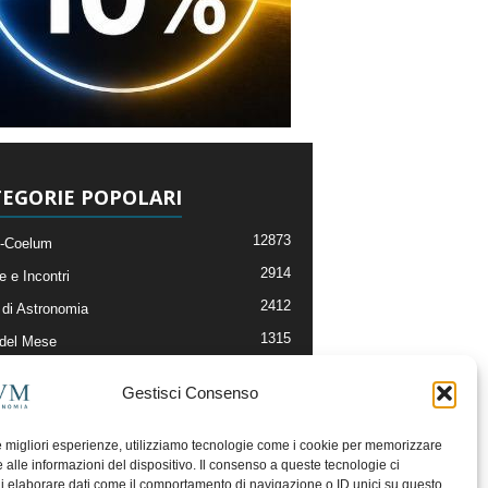
EGORIE POPOLARI
12873
-Coelum
2914
e e Incontri
2412
di Astronomia
1315
 del Mese
365
nomia, Astrofisica e Cosmologia
Gestisci Consenso
268
li e Risorse On-Line
192
og della Redazione
le migliori esperienze, utilizziamo tecnologie come i cookie per memorizzare
 alle informazioni del dispositivo. Il consenso a queste tecnologie ci
i elaborare dati come il comportamento di navigazione o ID unici su questo