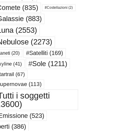
Comete
(835)
#Costellazioni
(2)
alassie
(883)
Luna
(2553)
Nebulose
(2273)
#Satelliti
(169)
aneti
(20)
#Sole
(1211)
yline
(41)
artrail
(67)
upernovae
(113)
utti i soggetti
13600)
Emissione
(523)
erti
(386)