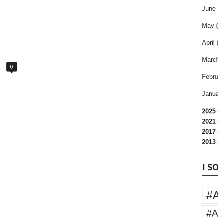
June 
May (
April 
March
0
Febru
Janua
2025 
2021 
2017 
2013 
I S
#
#A