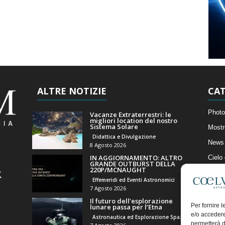
ALTRE NOTIZIE
CAT
Photo
Vacanze Extraterrestri: le
migliori location del nostro
Sistema Solare
Mostr
Didattica e Divulgazione
News 
8 Agosto 2026
IN AGGIORNAMENTO: ALTRO
Cielo
GRANDE OUTBURST DELLA
220P/MCNAUGHT
Astro
Effemeridi ed Eventi Astronomici
Artico
7 Agosto 2026
Il futuro dell’esplorazione
Il Bl
Per fornire 
lunare passa per l’Etna
e/o accedere
Astronautica ed Esplorazione Spaziale
permetterà d