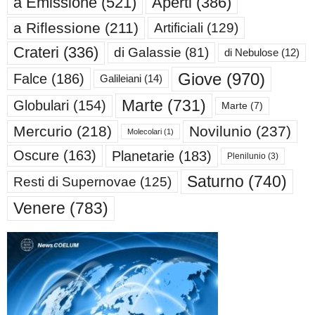
a Emissione
(521)
Aperti
(386)
a Riflessione
(211)
Artificiali
(129)
Crateri
(336)
di Galassie
(81)
di Nebulose
(12)
Giove
(970)
Falce
(186)
Galileiani
(14)
Marte
(731)
Globulari
(154)
Marte
(7)
Mercurio
(218)
Novilunio
(237)
Molecolari
(1)
Oscure
(163)
Planetarie
(183)
Plenilunio
(3)
Saturno
(740)
Resti di Supernovae
(125)
Venere
(783)