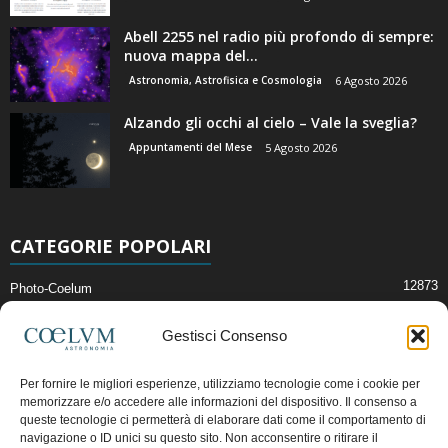
Abell 2255 nel radio più profondo di sempre:
nuova mappa del...
Astronomia, Astrofisica e Cosmologia
6 Agosto 2026
Alzando gli occhi al cielo – Vale la sveglia?
Appuntamenti del Mese
5 Agosto 2026
CATEGORIE POPOLARI
12873
Photo-Coelum
2914
Mostre e Incontri
Gestisci Consenso
2409
News di Astronomia
1315
Cielo del Mese
Per fornire le migliori esperienze, utilizziamo tecnologie come i cookie per
memorizzare e/o accedere alle informazioni del dispositivo. Il consenso a
365
Astronomia, Astrofisica e Cosmologia
queste tecnologie ci permetterà di elaborare dati come il comportamento di
268
Articoli e Risorse On-Line
navigazione o ID unici su questo sito. Non acconsentire o ritirare il