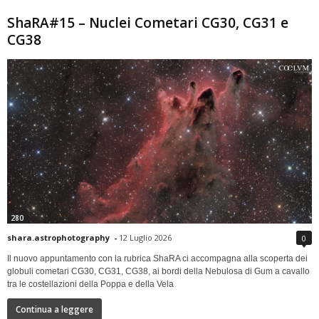
ShaRA#15 – Nuclei Cometari CG30, CG31 e
CG38
280
shara.astrophotography
-
12 Luglio 2026
0
Il nuovo appuntamento con la rubrica ShaRA ci accompagna alla scoperta dei
globuli cometari CG30, CG31, CG38, ai bordi della Nebulosa di Gum a cavallo
tra le costellazioni della Poppa e della Vela
Continua a leggere