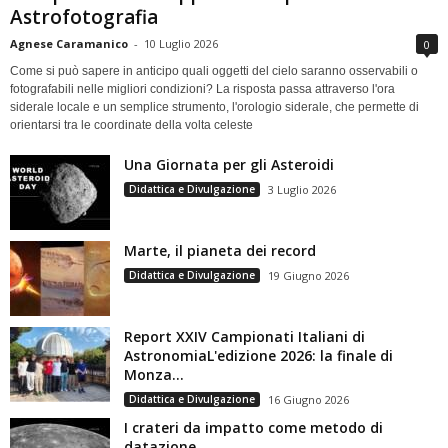
Astrofotografia
Agnese Caramanico
-
10 Luglio 2026
0
Come si può sapere in anticipo quali oggetti del cielo saranno osservabili o
fotografabili nelle migliori condizioni? La risposta passa attraverso l'ora
siderale locale e un semplice strumento, l'orologio siderale, che permette di
orientarsi tra le coordinate della volta celeste
Una Giornata per gli Asteroidi
Didattica e Divulgazione
3 Luglio 2026
Marte, il pianeta dei record
Didattica e Divulgazione
19 Giugno 2026
Report XXIV Campionati Italiani di
AstronomiaL'edizione 2026: la finale di
Monza...
Didattica e Divulgazione
16 Giugno 2026
I crateri da impatto come metodo di
datazione