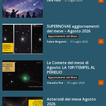
Lara Fossi
-
31 Luglio 2026
0
SUPERNOVAE aggiornamenti
del mese – Agosto 2026
Appuntamenti del Mese
Fabio Briganti
-
31 Luglio 2026
0
Le Comete del mese di
Agosto: LA 10P/TEMPEL AL
PERIELIO
Appuntamenti del Mese
Claudio Pra
-
29 Luglio 2026
0
Asteroidi del mese Agosto
2026