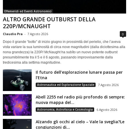
Effemeridi ed Eventi Astronomici
ALTRO GRANDE OUTBURST DELLA
220P/MCNAUGHT
Claudio Pra
-
7 Agosto 2026
0
Dopo il grande “botto” di inizio giugno in prossimità del perielio, che l’aveva
vista variare la sua luminosità di circa nove magnitudini (dalla diciottesima alla
nona grandezza) la 220P/ McNaught ha subìto un nuovo potente outburst
presumibilmente tra il 5 e il 6 agosto, passando improvvisamente dalla
tredicesima alla settima magnitudine.
Il futuro dell’esplorazione lunare passa per
l’Etna
Astronautica ed Esplorazione Spaziale
7 Agosto 2026
Abell 2255 nel radio più profondo di sempre:
nuova mappa del...
Astronomia, Astrofisica e Cosmologia
6 Agosto 2026
Alzando gli occhi al cielo – Vale la sveglia?Le
congiunzioni di...