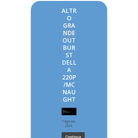
ALTR
O
GRA
NDE
OUT
BUR
ST
DELL
A
220P
/MC
NAU
GHT
7 Agosto
2026
Continua