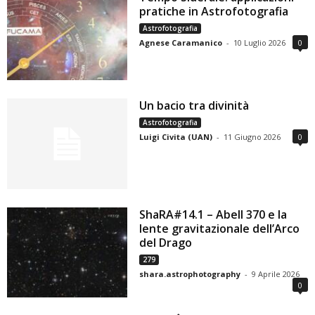
pratiche in Astrofotografia
Astrofotografia
Agnese Caramanico
-
10 Luglio 2026
0
Un bacio tra divinità
Astrofotografia
Luigi Civita (UAN)
-
11 Giugno 2026
0
ShaRA#14.1 – Abell 370 e la
lente gravitazionale dell’Arco
del Drago
279
shara.astrophotography
-
9 Aprile 2026
0