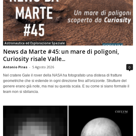
Astronautica ed Esplorazione Spaziale
News da Marte #45: un mare di poligoni,
Curiosity risale Valle...
Antonio Piras
-
5 Agosto 2026
0
Nel cratere Gale il rover della NASA ha fotografato una distesa di fratture
geometriche che si estende in ogni direzione fino all'orizzonte. Strutture del
genere erano già note, ma mai su questa scala. E su come si siano formate il
team non si sbilancia.