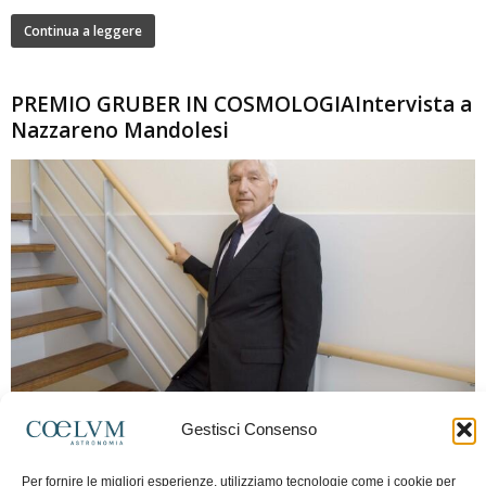
Continua a leggere
PREMIO GRUBER IN COSMOLOGIAIntervista a
Nazzareno Mandolesi
280
Gestisci Consenso
Frida Paolella
-
16 Giugno 2026
0
Intervista al professor Nazzareno Mandolesi, tra i protagonisti della cosmologia
Per fornire le migliori esperienze, utilizziamo tecnologie come i cookie per
spaziale europea e della missione Planck. Il dialogo ripercorre i principali