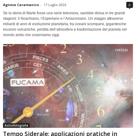
Agnese Caramanico
-
17 Luglio 2026
0
Se la storia di Marte fosse una serie televisiva, sarebbe divisa in tre grandi
stagioni: il Noachiano, l’Esperiano e l’Amazoniano. Un viaggio attraverso
miliardi di anni di evoluzione planetaria, tra oceani scomparsi, gigantesche
eruzioni vulcaniche, perdita dell’atmosfera e trasformazione del pianeta nel
mondo arido che osserviamo oggi.
Astrofotografia
Tempo Siderale: applicazioni pratiche in