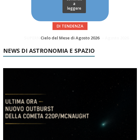
a
leggere
DI TENDENZA
SUPERNOVAE aggiornamenti del mese – Agosto 2026
Le Comete del mese di Agosto: LA 10P/TEMPEL AL PERIELIO
NEWS DI ASTRONOMIA E SPAZIO