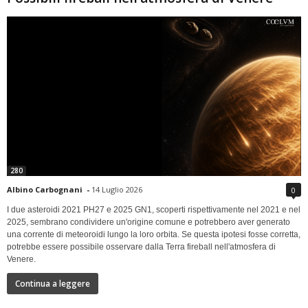
280
Albino Carbognani
-
14 Luglio 2026
0
I due asteroidi 2021 PH27 e 2025 GN1, scoperti rispettivamente nel 2021 e nel
2025, sembrano condividere un'origine comune e potrebbero aver generato
una corrente di meteoroidi lungo la loro orbita. Se questa ipotesi fosse corretta,
potrebbe essere possibile osservare dalla Terra fireball nell'atmosfera di
Venere.
Continua a leggere