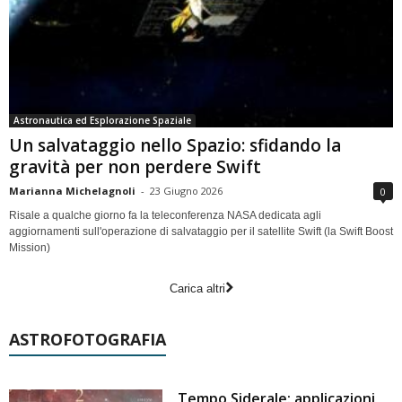
Astronautica ed Esplorazione Spaziale
Un salvataggio nello Spazio: sfidando la
gravità per non perdere Swift
Marianna Michelagnoli
-
23 Giugno 2026
0
Risale a qualche giorno fa la teleconferenza NASA dedicata agli
aggiornamenti sull'operazione di salvataggio per il satellite Swift (la Swift Boost
Mission)
Carica altri
ASTROFOTOGRAFIA
Tempo Siderale: applicazioni