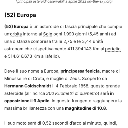
I principali asteroidi osservabili a aprile 2022 (in-the-sky.org)
(52) Europa
(52) Europa
è un asteroide di fascia principale che compie
un’
orbita
intorno al
Sole
ogni 1.990 giorni (5,45 anni) ad
una distanza compresa tra le 2,75 e le 3,44 unità
astronomiche (rispettivamente 411.394.143 Km al
perielio
e 514.616.673 Km all’afelio).
Deve il suo nome a Europa,
principessa fenicia
, madre di
Minosse re di Creta, e moglie di Zeus. Scoperto da
Hermann Goldschmidt
il 4 Febbraio 1858, questo grande
asteroide (all’incirca
300 Kilometri di diametro
) sarà
in
opposizione il 6 Aprile
. In questo frangente raggiungerà la
massima brillantezza con una
magnitudine
di 10.8
.
Il suo moto sarà di 0,52 secondi
d
’arco al minuto, quindi,