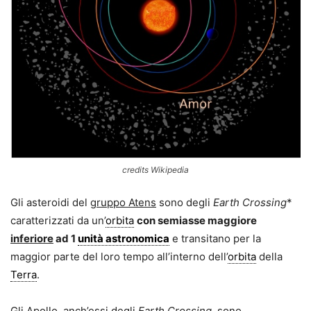
credits Wikipedia
Gli asteroidi del
gruppo Atens
sono degli
Earth Crossing
*
caratterizzati da un’
orbita
con semiasse maggiore
inferiore
ad
1
unità astronomica
e transitano per la
maggior parte del loro tempo all’interno dell’
orbita
della
Terra
.
Gli
Apollo
, anch’essi degli
Earth Crossing
, sono