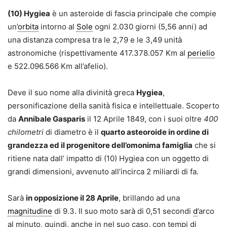
(10) Hygiea
è un asteroide di fascia principale che compie
un’
orbita
intorno al
Sole
ogni 2.030 giorni (5,56 anni) ad
una distanza compresa tra le 2,79 e le 3,49 unità
astronomiche (rispettivamente 417.378.057 Km al
perielio
e 522.096.566 Km all’afelio).
Deve il suo nome alla divinità greca
Hygiea
,
personificazione della sanità fisica e intellettuale. Scoperto
da
Annibale Gasparis
il 12 Aprile 1849, con i suoi oltre
400
chilometri
di diametro è il
quarto asteoroide in ordine di
grandezza ed il progenitore dell’omonima famiglia
che si
ritiene nata dall’ impatto di (10) Hygiea con un oggetto di
grandi dimensioni, avvenuto all’incirca 2 miliardi di fa.
Sarà
in opposizione il 28 Aprile
, brillando ad una
magnitudine
di 9.3. Il suo moto sarà di 0,51 secondi
d
’arco
al minuto, quindi, anche in nel suo caso, con tempi di