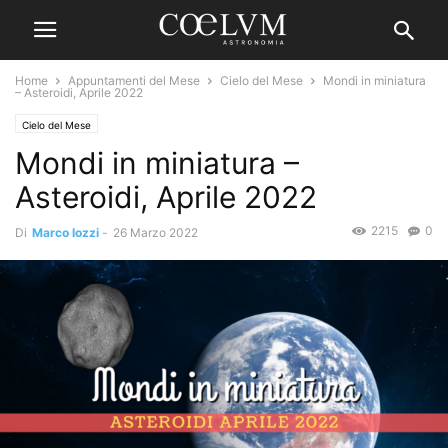
Home
Appuntamenti del Mese
Cielo del Mese
Mondi in miniatura
– Asteroidi, Aprile 2022
Cielo del Mese
Mondi in miniatura –
Asteroidi, Aprile 2022
2215
0
Di
Marco Iozzi
-
26 Marzo 2022