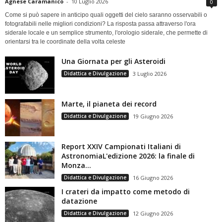
Agnese Caramanico
-
10 Luglio 2026
0
Come si può sapere in anticipo quali oggetti del cielo saranno osservabili o
fotografabili nelle migliori condizioni? La risposta passa attraverso l'ora
siderale locale e un semplice strumento, l'orologio siderale, che permette di
orientarsi tra le coordinate della volta celeste
Una Giornata per gli Asteroidi
Didattica e Divulgazione
3 Luglio 2026
Marte, il pianeta dei record
Didattica e Divulgazione
19 Giugno 2026
Report XXIV Campionati Italiani di
AstronomiaL'edizione 2026: la finale di
Monza...
Didattica e Divulgazione
16 Giugno 2026
I crateri da impatto come metodo di
datazione
Didattica e Divulgazione
12 Giugno 2026