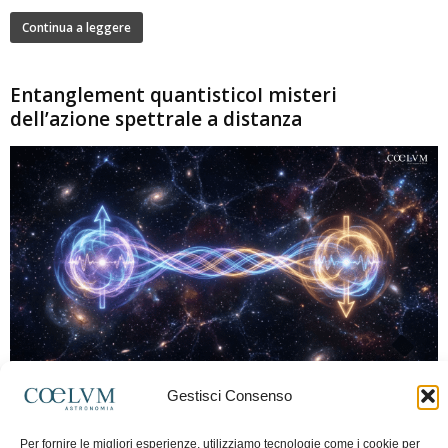
Continua a leggere
Entanglement quantisticoI misteri
dell’azione spettrale a distanza
280
Gestisci Consenso
Marco Lorrai
-
15 Giugno 2026
0
L'entanglement quantistico è uno dei fenomeni più sorprendenti della fisica
Per fornire le migliori esperienze, utilizziamo tecnologie come i cookie per
moderna: due particelle possono mostrare correlazioni che sembrano ignorare