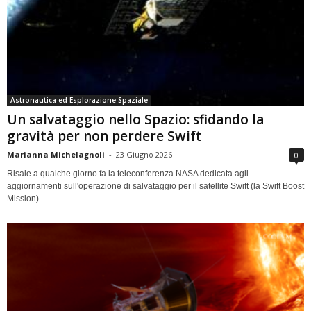
Astronautica ed Esplorazione Spaziale
Un salvataggio nello Spazio: sfidando la
gravità per non perdere Swift
Marianna Michelagnoli
-
23 Giugno 2026
0
Risale a qualche giorno fa la teleconferenza NASA dedicata agli
aggiornamenti sull'operazione di salvataggio per il satellite Swift (la Swift Boost
Mission)