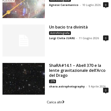
Agnese Caramanico
-
10 Luglio 2026
0
Un bacio tra divinità
Astrofotografia
Luigi Civita (UAN)
-
11 Giugno 2026
0
ShaRA#14.1 – Abell 370 e la
lente gravitazionale dell’Arco
del Drago
279
shara.astrophotography
-
9 Aprile 2026
0
Carica altri