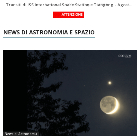
Le costellazioni di Agosto 2026: Delfino
La Luna del Mese – Agosto 2026
NEWS DI ASTRONOMIA E SPAZIO
News di Astronomia