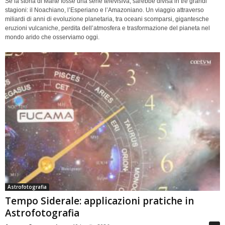
Se la storia di Marte fosse una serie televisiva, sarebbe divisa in tre grandi
stagioni: il Noachiano, l’Esperiano e l’Amazoniano. Un viaggio attraverso
miliardi di anni di evoluzione planetaria, tra oceani scomparsi, gigantesche
eruzioni vulcaniche, perdita dell’atmosfera e trasformazione del pianeta nel
mondo arido che osserviamo oggi.
Astrofotografia
Tempo Siderale: applicazioni pratiche in
Astrofotografia