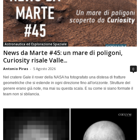
Astronautica ed Esplorazione Spaziale
News da Marte #45: un mare di poligoni,
Curiosity risale Valle...
Antonio Piras
-
5 Agosto 2026
0
Nel cratere Gale il rover della NASA ha fotografato una distesa di fratture
geometriche che si estende in ogni direzione fino all'orizzonte. Strutture del
genere erano già note, ma mai su questa scala. E su come si siano formate il
team non si sbilancia.