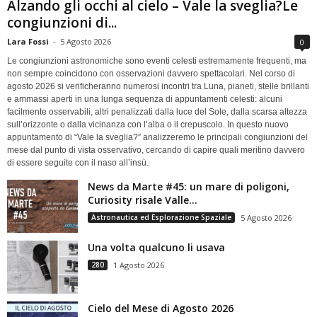
Alzando gli occhi al cielo – Vale la sveglia?Le
congiunzioni di...
Lara Fossi
-
5 Agosto 2026
0
Le congiunzioni astronomiche sono eventi celesti estremamente frequenti, ma
non sempre coincidono con osservazioni davvero spettacolari. Nel corso di
agosto 2026 si verificheranno numerosi incontri tra Luna, pianeti, stelle brillanti
e ammassi aperti in una lunga sequenza di appuntamenti celesti: alcuni
facilmente osservabili, altri penalizzati dalla luce del Sole, dalla scarsa altezza
sull’orizzonte o dalla vicinanza con l’alba o il crepuscolo. In questo nuovo
appuntamento di “Vale la sveglia?” analizzeremo le principali congiunzioni del
mese dal punto di vista osservativo, cercando di capire quali meritino davvero
di essere seguite con il naso all’insù.
News da Marte #45: un mare di poligoni,
Curiosity risale Valle...
Astronautica ed Esplorazione Spaziale
5 Agosto 2026
Una volta qualcuno li usava
280
1 Agosto 2026
Cielo del Mese di Agosto 2026