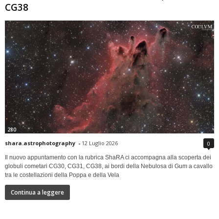
CG38
280
shara.astrophotography
-
12 Luglio 2026
0
Il nuovo appuntamento con la rubrica ShaRA ci accompagna alla scoperta dei
globuli cometari CG30, CG31, CG38, ai bordi della Nebulosa di Gum a cavallo
tra le costellazioni della Poppa e della Vela
Continua a leggere