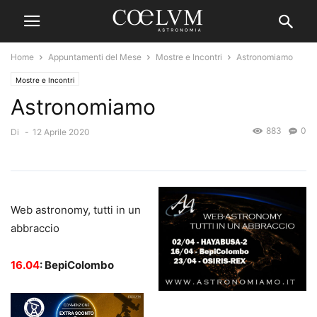
Home
Appuntamenti del Mese
Mostre e Incontri
Astronomiamo
Mostre e Incontri
Astronomiamo
883
0
Di
-
12 Aprile 2020
Web astronomy, tutti in un
abbraccio
16.04
: BepiColombo