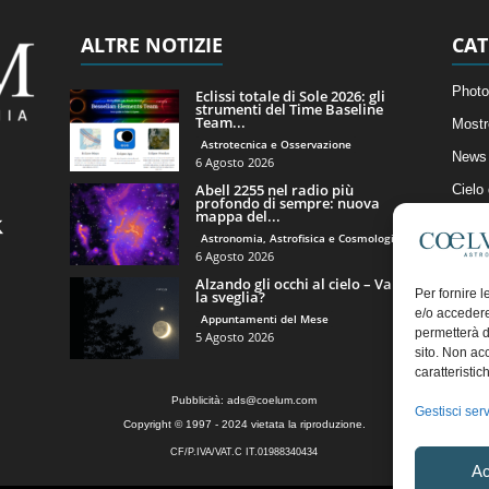
ALTRE NOTIZIE
CAT
Photo
Eclissi totale di Sole 2026: gli
strumenti del Time Baseline
Team...
Mostr
Astrotecnica e Osservazione
News 
6 Agosto 2026
Abell 2255 nel radio più
Cielo
profondo di sempre: nuova
mappa del...
Astro
Astronomia, Astrofisica e Cosmologia
Artico
6 Agosto 2026
Alzando gli occhi al cielo – Vale
Il Bl
Per fornire 
la sveglia?
e/o accedere
Appuntamenti del Mese
permetterà d
5 Agosto 2026
sito. Non ac
caratteristic
Pubblicità:
ads@coelum.com
Gestisci serv
Copyright © 1997 - 2024 vietata la riproduzione.
CF/P.IVA/VAT.C IT.01988340434
Ac