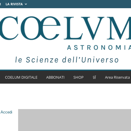
R
LA RIVISTA
COELUM DIGITALE
ABBONATI
SHOP
🛒
Area Riservata
.
Accedi