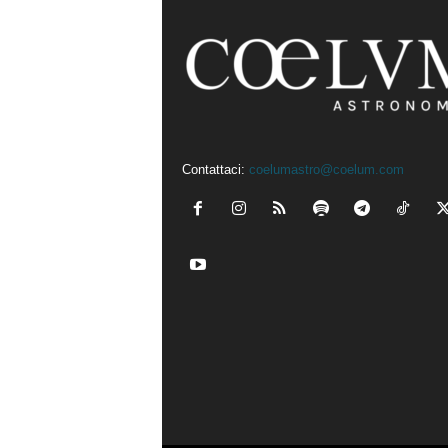
Contattaci:
coelumastro@coelum.com