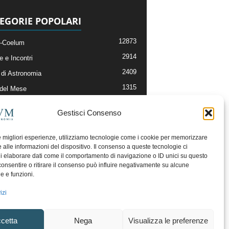
EGORIE POPOLARI
12873
-Coelum
2914
e e Incontri
2409
di Astronomia
1315
 del Mese
365
nomia, Astrofisica e Cosmologia
Gestisci Consenso
268
li e Risorse On-Line
192
og della Redazione
le migliori esperienze, utilizziamo tecnologie come i cookie per memorizzare
 alle informazioni del dispositivo. Il consenso a queste tecnologie ci
i elaborare dati come il comportamento di navigazione o ID unici su questo
consentire o ritirare il consenso può influire negativamente su alcune
he e funzioni.
izi
cetta
Nega
Visualizza le preferenze