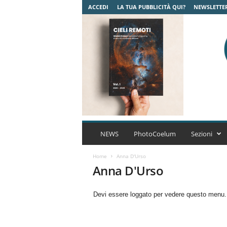
ACCEDI
LA TUA PUBBLICITÀ QUI?
NEWSLETTE
C
o
NEWS
PhotoCoelum
Sezioni
e
l
Home
Anna D'Urso
u
Anna D'Urso
m
A
Devi essere loggato per vedere questo menu
s
t
r
o