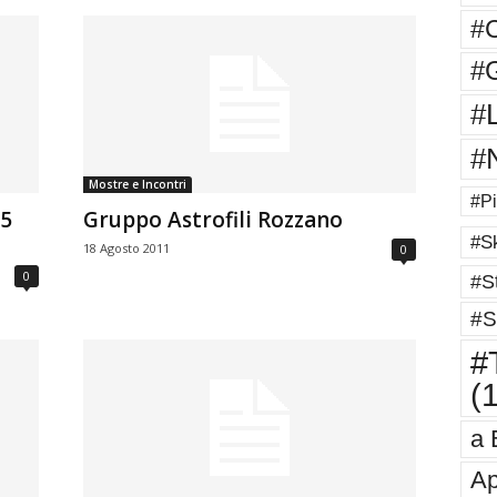
#
#G
#
#
Mostre e Incontri
#Pi
25
Gruppo Astrofili Rozzano
#Sk
18 Agosto 2011
0
0
#St
#S
#T
(
a 
Ap