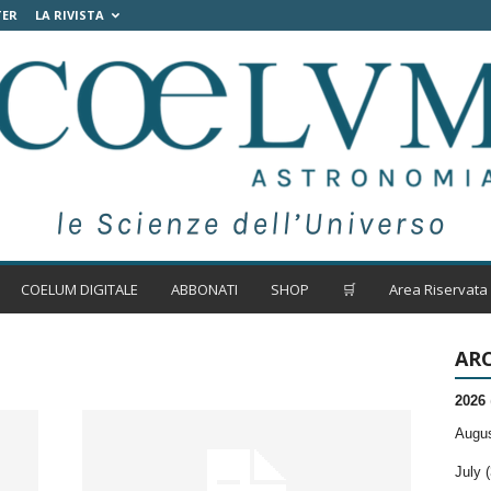
TER
LA RIVISTA
COELUM DIGITALE
ABBONATI
SHOP
🛒
Area Riservata
ARC
2026
Augus
July (