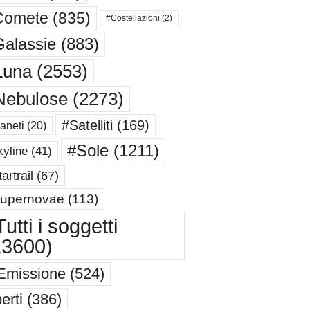
Comete
(835)
#Costellazioni
(2)
alassie
(883)
Luna
(2553)
Nebulose
(2273)
#Satelliti
(169)
aneti
(20)
#Sole
(1211)
yline
(41)
artrail
(67)
upernovae
(113)
utti i soggetti
13600)
Emissione
(524)
erti
(386)