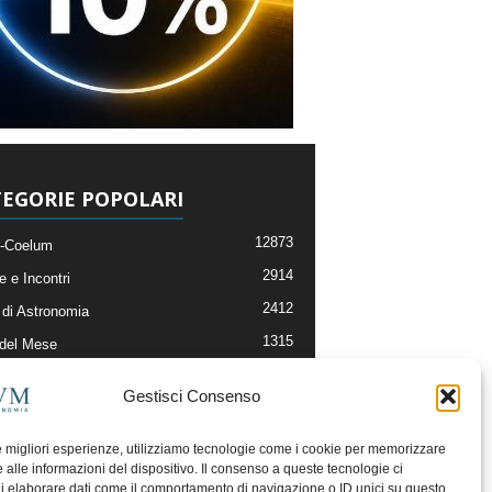
EGORIE POPOLARI
12873
-Coelum
2914
e e Incontri
2412
di Astronomia
1315
 del Mese
365
nomia, Astrofisica e Cosmologia
Gestisci Consenso
268
li e Risorse On-Line
193
og della Redazione
le migliori esperienze, utilizziamo tecnologie come i cookie per memorizzare
 alle informazioni del dispositivo. Il consenso a queste tecnologie ci
i elaborare dati come il comportamento di navigazione o ID unici su questo