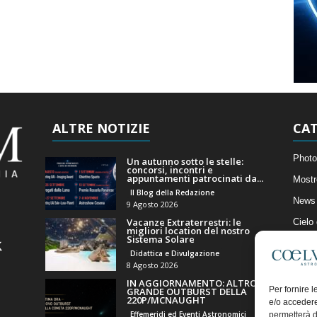
ALTRE NOTIZIE
CAT
Photo
Un autunno sotto le stelle:
concorsi, incontri e
appuntamenti patrocinati da...
Mostr
Il Blog della Redazione
News 
9 Agosto 2026
Vacanze Extraterrestri: le
Cielo
migliori location del nostro
Sistema Solare
Astro
Didattica e Divulgazione
Artico
8 Agosto 2026
IN AGGIORNAMENTO: ALTRO
Il Bl
Per fornire 
GRANDE OUTBURST DELLA
220P/MCNAUGHT
e/o accedere
Effemeridi ed Eventi Astronomici
permetterà d