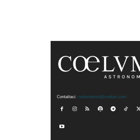
Contattaci:
coelumastro@coelum.com