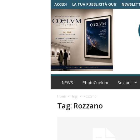
ACCEDI
LA TUA PUBBLICITÀ QUI?
NEWSLET
C
o
NEWS
PhotoCoelum
Sezioni
e
l
Home
Tags
Rozzano
u
Tag: Rozzano
m
A
s
t
r
o