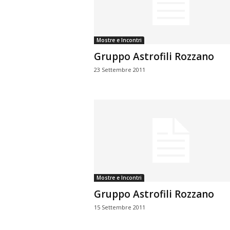
n
o
m
Mostre e Incontri
i
Gruppo Astrofili Rozzano
a
23 Settembre 2011
Mostre e Incontri
Gruppo Astrofili Rozzano
15 Settembre 2011