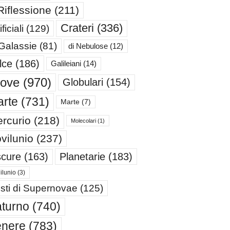
Riflessione
(211)
Crateri
(336)
ificiali
(129)
 Galassie
(81)
di Nebulose
(12)
lce
(186)
Galileiani
(14)
iove
(970)
Globulari
(154)
rte
(731)
Marte
(7)
rcurio
(218)
Molecolari
(1)
vilunio
(237)
cure
(163)
Planetarie
(183)
ilunio
(3)
sti di Supernovae
(125)
turno
(740)
enere
(783)