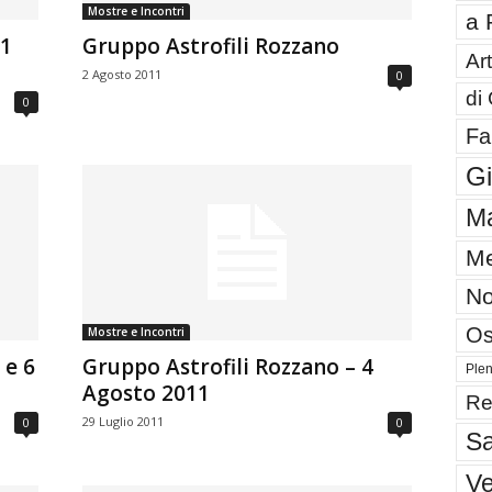
Mostre e Incontri
a 
11
Gruppo Astrofili Rozzano
Art
2 Agosto 2011
0
di
0
Fa
G
Ma
Me
No
Os
Mostre e Incontri
 e 6
Gruppo Astrofili Rozzano – 4
Plen
Agosto 2011
Re
29 Luglio 2011
0
0
Sa
V