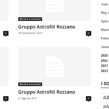
June 
May (
Mostre e Incontri
April 
Gruppo Astrofili Rozzano
March
18 Settembre 2011
0
0
Febru
Janua
2025 
2021 
2017 
2013 
I S
Mostre e Incontri
Gruppo Astrofili Rozzano
#
27 Agosto 2011
0
0
#A