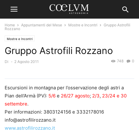
Home
Appuntamenti del Mese
Mostre e Incontri
Gruppo Astrofili
Rozzano
Mostre e Incontri
Gruppo Astrofili Rozzano
748
0
Di
-
2 Agosto 2011
Escursioni in montagna per l’osservazione degli astri a
Pian dell’Armà (PV):
5/6
e
26/27 agosto
;
2/3
,
23/24 e 30
settembre
.
Per informazioni: 3803124156 e 3332178016
info@astrofilirozzano.it
www.astrofilirozzano.it