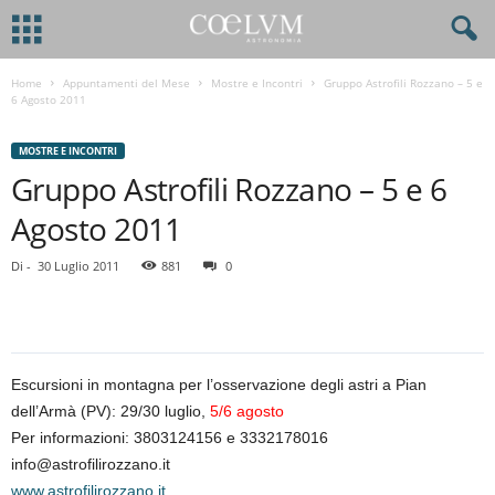
Home
Appuntamenti del Mese
Mostre e Incontri
Gruppo Astrofili Rozzano – 5 e
6 Agosto 2011
MOSTRE E INCONTRI
Gruppo Astrofili Rozzano – 5 e 6
Agosto 2011
Di
-
30 Luglio 2011
881
0
Escursioni in montagna per l’osservazione degli astri a Pian
dell’Armà (PV): 29/30 luglio,
5/6 agosto
Per informazioni: 3803124156 e 3332178016
info@astrofilirozzano.it
www.astrofilirozzano.it