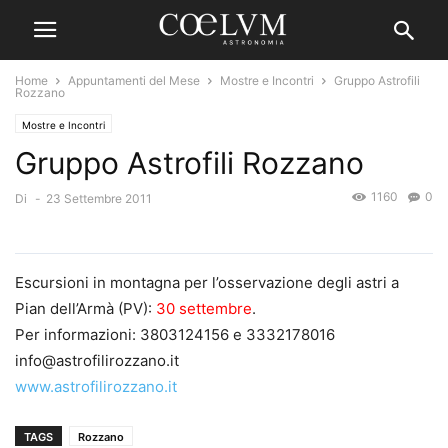
Home
Appuntamenti del Mese
Mostre e Incontri
Gruppo Astrofili
Rozzano
Mostre e Incontri
Gruppo Astrofili Rozzano
1160
0
Di
-
23 Settembre 2011
Escursioni in montagna per l’osservazione degli astri a
Pian dell’Armà (PV):
30 settembre
.
Per informazioni: 3803124156 e 3332178016
info@astrofilirozzano.it
www.astrofilirozzano.it
TAGS
Rozzano