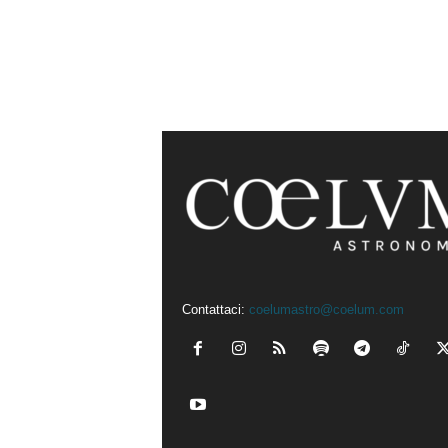
Contattaci:
coelumastro@coelum.com