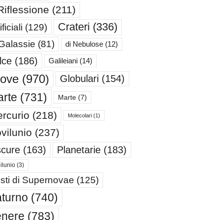
Riflessione
(211)
Crateri
(336)
ificiali
(129)
 Galassie
(81)
di Nebulose
(12)
lce
(186)
Galileiani
(14)
iove
(970)
Globulari
(154)
rte
(731)
Marte
(7)
rcurio
(218)
Molecolari
(1)
vilunio
(237)
cure
(163)
Planetarie
(183)
ilunio
(3)
sti di Supernovae
(125)
turno
(740)
enere
(783)