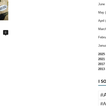
June 
May (
April 
March
0
Febru
Janua
2025 
2021 
2017 
2013 
I S
#
#A