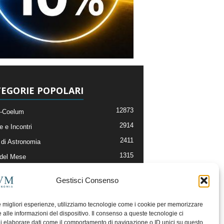
EGORIE POPOLARI
12873
-Coelum
2914
e e Incontri
2411
di Astronomia
1315
 del Mese
365
nomia, Astrofisica e Cosmologia
Gestisci Consenso
268
li e Risorse On-Line
192
og della Redazione
le migliori esperienze, utilizziamo tecnologie come i cookie per memorizzare
 alle informazioni del dispositivo. Il consenso a queste tecnologie ci
i elaborare dati come il comportamento di navigazione o ID unici su questo