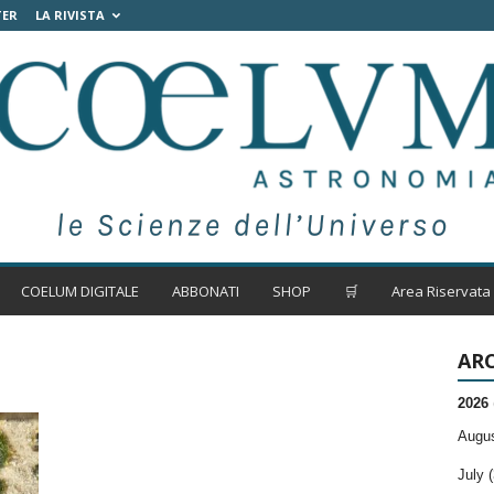
TER
LA RIVISTA
COELUM DIGITALE
ABBONATI
SHOP
🛒
Area Riservata
ARC
2026
Augus
July (