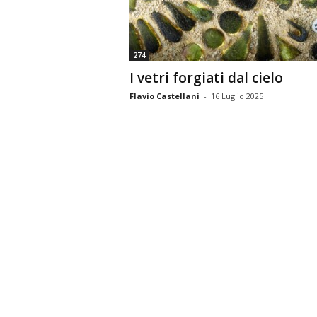
n
o
m
274
i
I vetri forgiati dal cielo
a
Flavio Castellani
-
16 Luglio 2025