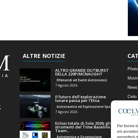
ALTRE NOTIZIE
CAT
Photo
ALTRO GRANDE OUTBURST
DELLA 220P/MCNAUGHT
Mostr
Effemeridi ed Eventi Astronomici
7 Agosto 2026
News 
Il futuro dell’esplorazione
Cielo
lunare passa per l’Etna
Astro
Astronautica ed Esplorazione Spaziale
7 Agosto 2026
Artico
Eclissi totale di Sole 2026: gli
Il Bl
Per fornire 
strumenti del Time Baseline
Team...
e/o accedere
Astrotecnica e Osservazione
permetterà d