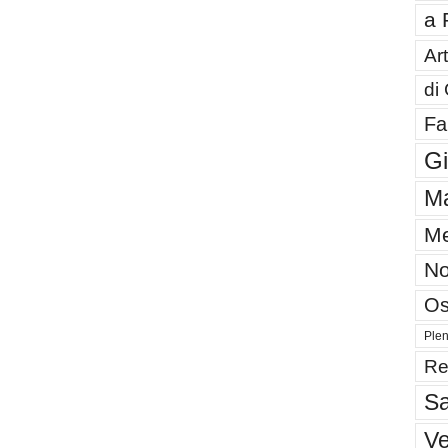
a 
Art
di
Fa
G
Ma
Me
No
Os
Plen
Re
Sa
V