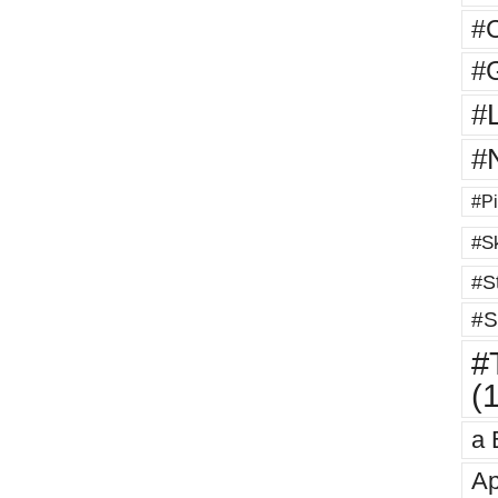
#
#G
#
#
#Pi
#Sk
#St
#S
#T
(
a 
Ap