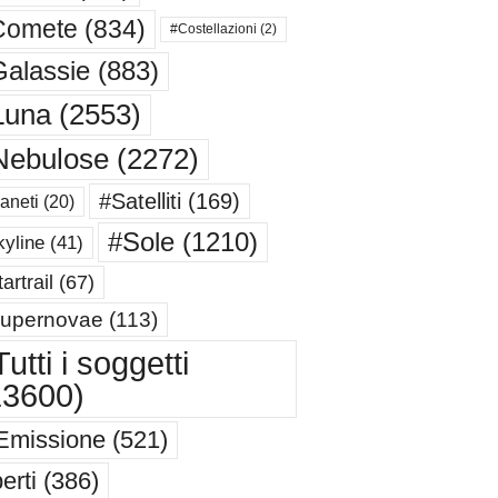
Comete
(834)
#Costellazioni
(2)
alassie
(883)
Luna
(2553)
Nebulose
(2272)
#Satelliti
(169)
aneti
(20)
#Sole
(1210)
yline
(41)
artrail
(67)
upernovae
(113)
utti i soggetti
13600)
Emissione
(521)
erti
(386)