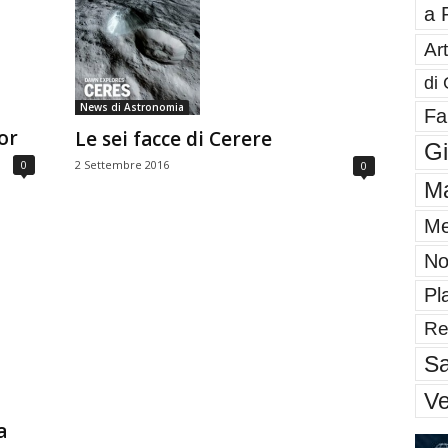
a 
Art
di 
News di Astronomia
Fa
or
Le sei facce di Cerere
G
2 Settembre 2016
0
0
Ma
Me
No
Pl
Re
Sa
V
a