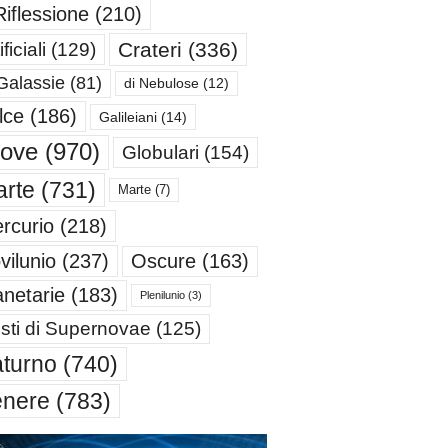
Riflessione
(210)
Crateri
(336)
ificiali
(129)
Galassie
(81)
di Nebulose
(12)
lce
(186)
Galileiani
(14)
iove
(970)
Globulari
(154)
rte
(731)
Marte
(7)
rcurio
(218)
Oscure
(163)
vilunio
(237)
anetarie
(183)
Plenilunio
(3)
sti di Supernovae
(125)
turno
(740)
enere
(783)