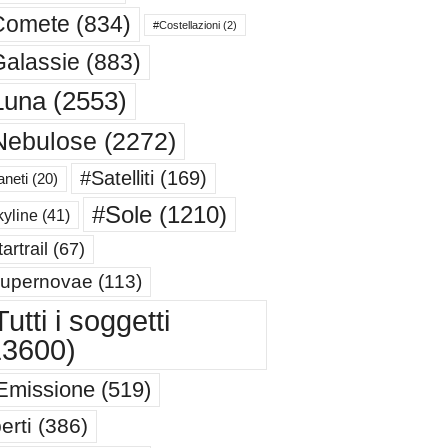
Comete
(834)
#Costellazioni
(2)
alassie
(883)
Luna
(2553)
Nebulose
(2272)
#Satelliti
(169)
aneti
(20)
#Sole
(1210)
yline
(41)
artrail
(67)
upernovae
(113)
utti i soggetti
13600)
Emissione
(519)
erti
(386)