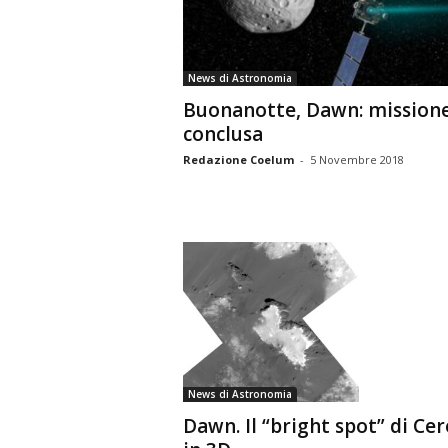
n
o
m
News di Astronomia
i
a
Buonanotte, Dawn: mission
conclusa
Redazione Coelum
-
5 Novembre 2018
News di Astronomia
Dawn. Il “bright spot” di Cer