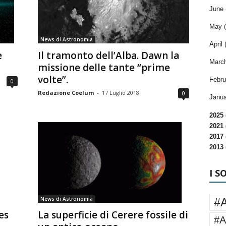
June 
May (
News di Astronomia
April 
Il tramonto dell’Alba. Dawn la
e
March
missione delle tante “prime
volte”.
Febru
0
Redazione Coelum
-
17 Luglio 2018
0
Janua
2025 
2021 
2017 
2013 
I S
News di Astronomia
#
La superficie di Cerere fossile di
es
#A