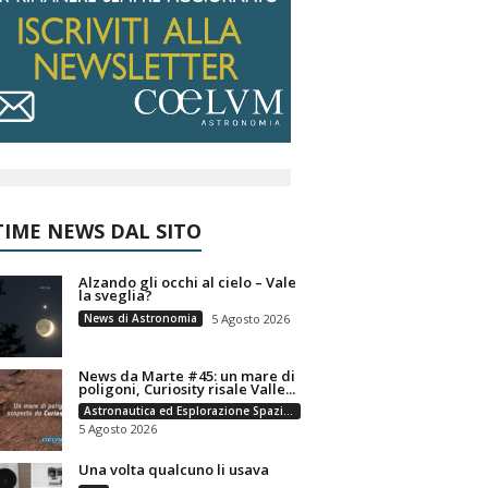
IME NEWS DAL SITO
Alzando gli occhi al cielo – Vale
la sveglia?
News di Astronomia
5 Agosto 2026
News da Marte #45: un mare di
poligoni, Curiosity risale Valle...
Astronautica ed Esplorazione Spaziale
5 Agosto 2026
Una volta qualcuno li usava