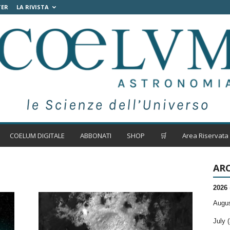
TER
LA RIVISTA
COELUM DIGITALE
ABBONATI
SHOP
🛒
Area Riservata
ARC
2026
Augus
July (