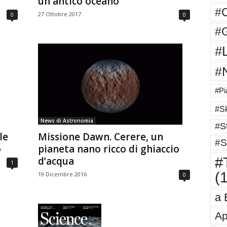
un antico oceano
#
27 Ottobre 2017
0
0
#G
#
#
#Pi
#Sk
News di Astronomia
#St
le
Missione Dawn. Cerere, un
#S
o
pianeta nano ricco di ghiaccio
#T
d’acqua
1
(
19 Dicembre 2016
0
a 
Ap