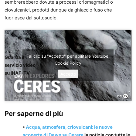
sembrerebbero dovute a processi criomagmatici o
ciovulcanici, prodotti dunque da ghiaccio fuso che
fuoriesce dal sottosuolo.
Fai clic su "Accetto" per abilitare Youtube
Guarda il
Cookie Policy
servizio video
su INAF-TV:
Accetto
Per saperne di più
•
Acqua, atmosfera, criovulcani: le nuove
scoperte di Dawn su Cerere
la notizia con
tutte le