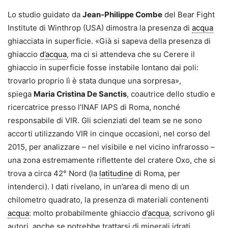
Lo studio guidato da
Jean-Philippe Combe
del Bear Fight
Institute di Winthrop (USA) dimostra la presenza di
acqua
ghiacciata in superficie. «Già si sapeva della presenza di
ghiaccio
d
’
acqua
, ma ci si attendeva che su Cerere il
ghiaccio in superficie fosse instabile lontano dai poli:
trovarlo proprio lì è stata dunque una sorpresa»,
spiega
Maria Cristina De Sanctis
, coautrice dello studio e
ricercatrice presso l’INAF IAPS di Roma, nonché
responsabile di VIR. Gli scienziati del team se ne sono
accorti utilizzando VIR in cinque occasioni, nel corso del
2015, per analizzare – nel visibile e nel vicino infrarosso –
una zona estremamente riflettente del cratere Oxo, che si
trova a circa 42° Nord (la
latitudine
di Roma, per
intenderci). I dati rivelano, in un’area di meno di un
chilometro quadrato, la presenza di materiali contenenti
acqua
: molto probabilmente ghiaccio
d
’
acqua
, scrivono gli
autori, anche se potrebbe trattarsi di minerali idrati.