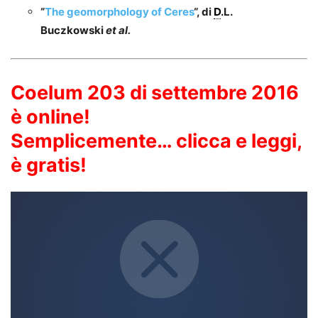
“
The geomorphology of Ceres
“, di
D
.L.
Buczkowski
et al.
Coelum 203 di settembre 2016
è online!
Semplicemente… clicca e leggi,
è gratis!