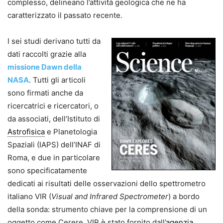
complesso, delineano l’attività geologica che ne ha
caratterizzato il passato recente.
I sei studi derivano tutti da
dati raccolti grazie alla
missione Dawn della
NASA
. Tutti gli articoli
sono firmati anche da
ricercatrici e ricercatori, o
da associati, dell’Istituto di
Astrofisica
e Planetologia
Spaziali (IAPS) dell’INAF di
Roma, e due in particolare
sono specificatamente
dedicati ai risultati delle osservazioni dello spettrometro
italiano VIR (
Visual and Infrared Spectrometer
) a bordo
della sonda: strumento chiave per la comprensione di un
oggetto come Cerere, VIR è stato fornito dall’
agenzia