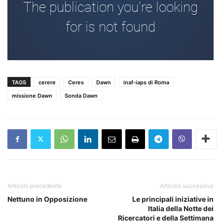
TAGS
cerere
Ceres
Dawn
inaf-iaps di Roma
missione Dawn
Sonda Dawn
Articolo precedente
Articolo successivo
Nettuno in Opposizione
Le principali iniziative in
Italia della Notte dei
Ricercatori e della Settimana