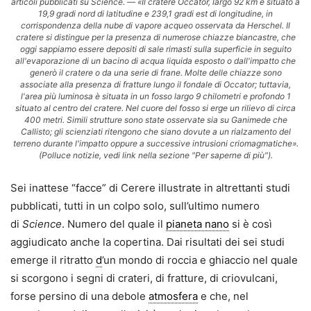
articoli pubblicati su Science. — «Il cratere Occator, largo 92 km e situato a
19,9 gradi nord di latitudine e 239,1 gradi est di longitudine, in
corrispondenza della nube di vapore acqueo osservata da Herschel. Il
cratere si distingue per la presenza di numerose chiazze biancastre, che
oggi sappiamo essere depositi di sale rimasti sulla superficie in seguito
all'evaporazione di un bacino di acqua liquida esposto o dall'impatto che
generò il cratere o da una serie di frane. Molte delle chiazze sono
associate alla presenza di fratture lungo il fondale di Occator; tuttavia,
l'area più luminosa è situata in un fosso largo 9 chilometri e profondo 1
situato al centro del cratere. Nel cuore del fosso si erge un rilievo di circa
400 metri. Simili strutture sono state osservate sia su Ganimede che
Callisto; gli scienziati ritengono che siano dovute a un rialzamento del
terreno durante l'impatto oppure a successive intrusioni criomagmatiche».
(Polluce notizie, vedi link nella sezione "Per saperne di più").
Sei inattese “facce” di Cerere illustrate in altrettanti studi
pubblicati, tutti in un colpo solo, sull’ultimo numero
di
Science
. Numero del quale il
pianeta nano
si è così
aggiudicato anche la copertina. Dai risultati dei sei studi
emerge il ritratto
d
’un mondo di roccia e ghiaccio nel quale
si scorgono i segni di crateri, di fratture, di criovulcani,
forse persino di una debole
atmosfera
e che, nel