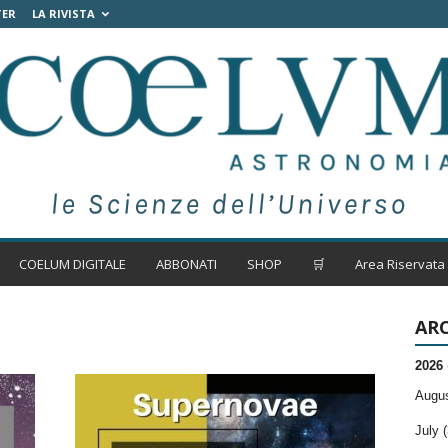
TER
LA RIVISTA
COELUM DIGITALE
ABBONATI
SHOP
🛒
Area Riservata
ARC
2026
Augus
July (