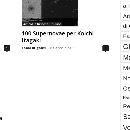
a 
Art
Articoli e Risorse On-Line
di
100 Supernovae per Koichi
Fa
Itagaki
G
Fabio Briganti
-
8 Gennaio 2015
1
3
Ma
Me
No
Os
Plen
Re
Sa
a
V