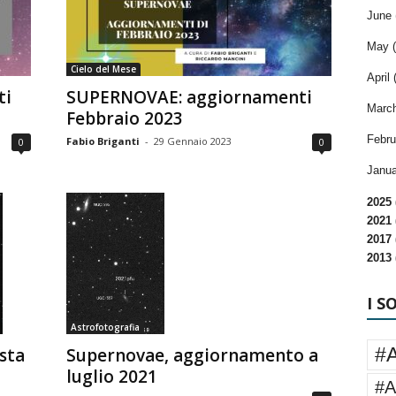
June 
May (
Cielo del Mese
April 
ti
SUPERNOVAE: aggiornamenti
March
Febbraio 2023
Febru
Fabio Briganti
-
29 Gennaio 2023
0
0
Janua
2025 
2021 
2017 
2013 
I S
Astrofotografia
#
sta
Supernovae, aggiornamento a
luglio 2021
#A