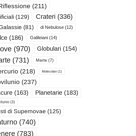
Riflessione
(211)
Crateri
(336)
ificiali
(129)
 Galassie
(81)
di Nebulose
(12)
lce
(186)
Galileiani
(14)
iove
(970)
Globulari
(154)
rte
(731)
Marte
(7)
rcurio
(218)
Molecolari
(1)
vilunio
(237)
cure
(163)
Planetarie
(183)
ilunio
(3)
sti di Supernovae
(125)
turno
(740)
enere
(783)