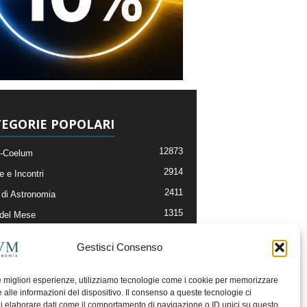
EGORIE POPOLARI
12873
-Coelum
2914
e e Incontri
2411
di Astronomia
1315
 del Mese
365
nomia, Astrofisica e Cosmologia
Gestisci Consenso
268
li e Risorse On-Line
192
og della Redazione
le migliori esperienze, utilizziamo tecnologie come i cookie per memorizzare
 alle informazioni del dispositivo. Il consenso a queste tecnologie ci
i elaborare dati come il comportamento di navigazione o ID unici su questo