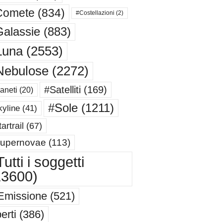
Comete
(834)
#Costellazioni
(2)
alassie
(883)
Luna
(2553)
Nebulose
(2272)
#Satelliti
(169)
aneti
(20)
#Sole
(1211)
yline
(41)
artrail
(67)
upernovae
(113)
utti i soggetti
13600)
Emissione
(521)
erti
(386)