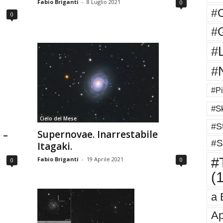
Fabio Briganti
-
8 Luglio 2021
0
#
0
#G
#
#
#Pi
#Sk
Cielo del Mese
#St
Supernovae. Inarrestabile
 –
#S
Itagaki.
#T
Fabio Briganti
-
19 Aprile 2021
0
0
(
a 
Ap