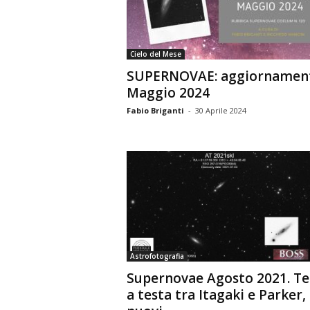
n
o
m
Cielo del Mese
i
SUPERNOVAE: aggiornamen
a
Maggio 2024
Fabio Briganti
-
30 Aprile 2024
Astrofotografia
Supernovae Agosto 2021. Te
a testa tra Itagaki e Parker,