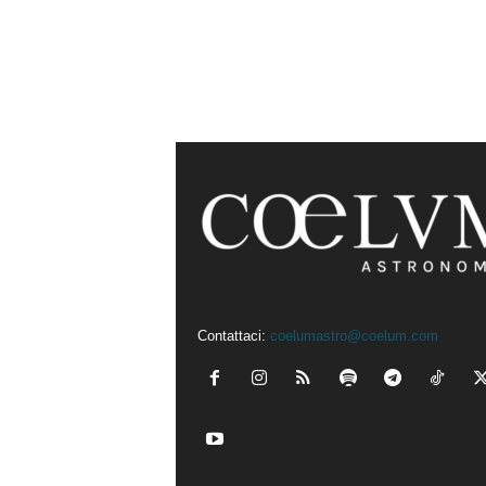
Contattaci:
coelumastro@coelum.com