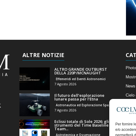
ALTRE NOTIZIE
CAT
Photo
ALTRO GRANDE OUTBURST
DELLA 220P/MCNAUGHT
Mostr
Effemeridi ed Eventi Astronomici
7 Agosto 2026
News 
Il futuro dell’esplorazione
Cielo
lunare passa per l’Etna
Astro
Astronautica ed Esplorazione Spaziale
7 Agosto 2026
Artico
Eclissi totale di Sole 2026: gli
Il Bl
Per fornire 
strumenti del Time Baseline
Team...
e/o accedere
Astrotecnica e Osservazione
permetterà d