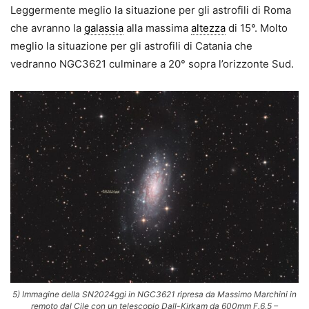
Leggermente meglio la situazione per gli astrofili di Roma
che avranno la
galassia
alla massima
altezza
di 15°. Molto
meglio la situazione per gli astrofili di Catania che
vedranno NGC3621 culminare a 20° sopra l’orizzonte Sud.
5) Immagine della SN2024ggi in NGC3621 ripresa da Massimo Marchini in
remoto dal Cile con un telescopio Dall-Kirkam da 600mm F.6,5 –