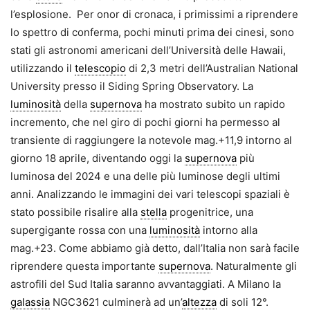
l’esplosione. Per onor di cronaca, i primissimi a riprendere
lo spettro di conferma, pochi minuti prima dei cinesi, sono
stati gli astronomi americani dell’Università delle Hawaii,
utilizzando il
telescopio
di 2,3 metri dell’Australian National
University presso il Siding Spring Observatory. La
luminosità
della
supernova
ha mostrato subito un rapido
incremento, che nel giro di pochi giorni ha permesso al
transiente di raggiungere la notevole mag.+11,9 intorno al
giorno 18 aprile, diventando oggi la
supernova
più
luminosa del 2024 e una delle più luminose degli ultimi
anni. Analizzando le immagini dei vari telescopi spaziali è
stato possibile risalire alla
stella
progenitrice, una
supergigante rossa con una
luminosità
intorno alla
mag.+23. Come abbiamo già detto, dall’Italia non sarà facile
riprendere questa importante
supernova
. Naturalmente gli
astrofili del Sud Italia saranno avvantaggiati. A Milano la
galassia
NGC3621 culminerà ad un’
altezza
di soli 12°.