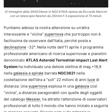
4) Immagine della SN2024exw in NGC4192A ripresa da Riccardo Mancini
con un telescopio Newton da 250mm F.5 esposizione di 75 minuti.
Puntiamo adesso la nostra attenzione su un’altra
interessante e “vicina”
supernova
che purtroppo non è
facilissima da osservare dall’Italia, perché posta a
declinazione
-32°. Nella notte dell’11 aprile il programma
professionale americano di ricerca supernovae e pianetini
denominato
ATLAS Asteroid Terrestrial-impact Last Alert
System
ha individuato una debole stellina di mag.+18,9
nella
galassia a spirale
barrata
NGC3621
nella
costellazione dell’Idra a “soli” 22 milioni di anni
luce
di
distanza. Una
supernova
esplosa in una
galassia
così
“vicina”, a distanze paragonabili con quelle degli oggetti
del catalogo
Messier
, ha attratto l’attenzione di osservatori
professionali di tutto il mondo che hanno iniziato a seguirla