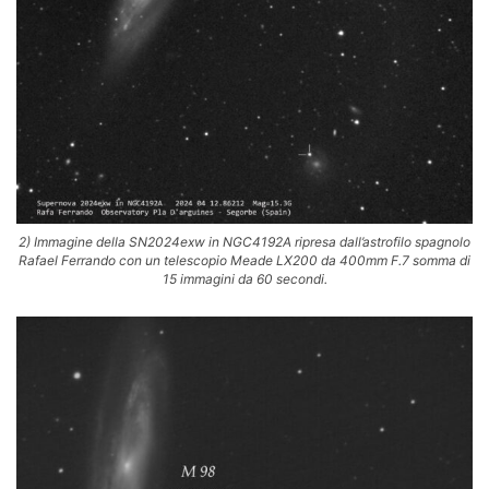
2) Immagine della SN2024exw in NGC4192A ripresa dall’astrofilo spagnolo
Rafael Ferrando con un telescopio Meade LX200 da 400mm F.7 somma di
15 immagini da 60 secondi.