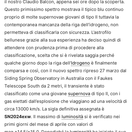
il nostro Claudio Balcon, appena sei ore dopo la scoperta.
Questo primissimo spettro mostrava il tipico blu continuo
proprio di molte supernovae giovani di tipo II tuttavia la
contemporanea mancanza della riga dell’idrogeno, non
permetteva di classificarla con sicurezza. L’astrofilo
bellunese grazie alla sua esperienza ha deciso quindi di
attendere con prudenza prima di procedere alla
classificazione, scelta che si è rivelata saggia perché
qualche giorno dopo la riga dell’
Idrogeno
è finalmente
comparsa e così, con il nuovo spettro ripreso 27 marzo dal
Siding Spring Observatory in Australia con il Faukes
Telescope South da 2 metri, il transiente è stato
classificato come una giovane
supernova
di tipo II, con i
gas eiettati dall’esplosione che viaggiano ad una velocità di
circa 13000 km/s. La sigla definitiva assegnata è
SN2024exw
. Il massimo di
luminosità
si è verificato nei
primi giorni del mese di aprile con valori di
mag.+14,5/+15,0. Dopodiché la
luminosità
ha iniziato il suo