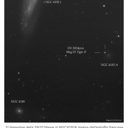
3) Immagine della SN2024exw in NGC4192A ripresa dall’astrofilo francese