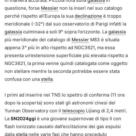
in maniera accurata. Piccola nota sulla
galassia
in
questione, forse
Messier
non la inserì nel suo catalogo
perché rispetto all’Europa la sua
declinazione
è troppo
meridionale (-32°) dal suo osservatorio di Parigi infatti la
galassia
culminava a soli 9° sopra l’orizzonte. La
galassia
più meridionale del catalogo di
Messier
M83 è situata
appena 3° più in alto rispetto ad NGC3621, ma essa
presenta un’estensione superficiale più elevata rispetto a
NGC3621, la prima venne quindi catalogata come oggetto
non stellare mentre la seconda potrebbe essere stata
confusa con una
stella
.
I primi ad inserire nel TNS lo spettro di conferma (11 ore
dopo la scoperta) sono stati gli astronomi cinesi del
Yunnan Observatory con il
telescopio
Lijiang di 2,4 metri.
La
SN2024ggi
è una giovane supernovae di tipo II con
flash ionizzato causato dall’eccitazione dei gas espulsi
dalla
stella
nelle varie fasi che hanno preceduto