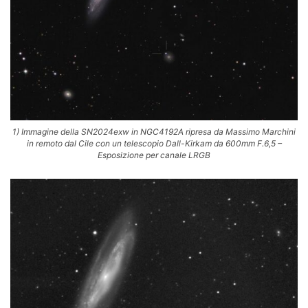
1) Immagine della SN2024exw in NGC4192A ripresa da Massimo Marchini
in remoto dal Cile con un telescopio Dall-Kirkam da 600mm F.6,5 –
Esposizione per canale LRGB