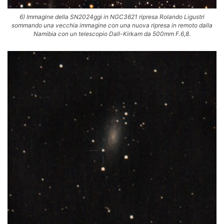
6) Immagine della SN2024ggi in NGC3621 ripresa Rolando Ligustri
sommando una vecchia immagine con una nuova ripresa in remoto dalla
Namibia con un telescopio Dall-Kirkam da 500mm F.6,8.