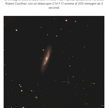
Robert Cazilhac con un telescopio C14 F.11 somma di 300 immagini da 5
secondi.