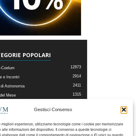
EGORIE POPOLARI
12873
-Coelum
2914
e e Incontri
2411
di Astronomia
1315
 del Mese
365
nomia, Astrofisica e Cosmologia
Gestisci Consenso
268
li e Risorse On-Line
192
og della Redazione
le migliori esperienze, utilizziamo tecnologie come i cookie per memorizzare
 alle informazioni del dispositivo. Il consenso a queste tecnologie ci
i elaborare dati come il comportamento di navigazione o ID unici su questo