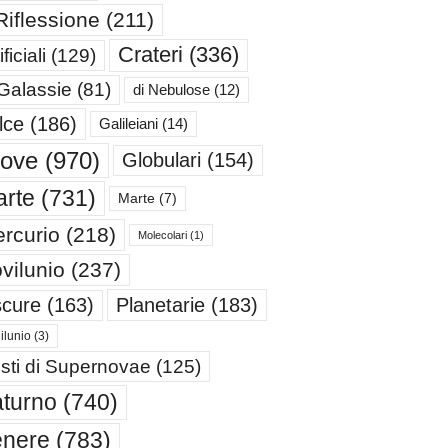
Riflessione
(211)
Crateri
(336)
ificiali
(129)
 Galassie
(81)
di Nebulose
(12)
lce
(186)
Galileiani
(14)
iove
(970)
Globulari
(154)
rte
(731)
Marte
(7)
rcurio
(218)
Molecolari
(1)
vilunio
(237)
cure
(163)
Planetarie
(183)
ilunio
(3)
sti di Supernovae
(125)
turno
(740)
enere
(783)