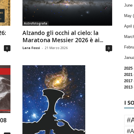
June 
May (
Astrofotografia
April 
26:
Alzando gli occhi al cielo: la
March
Maratona Messier 2026 è ai...
Febru
Lara Fossi
-
21 Marzo 2026
0
0
Janua
2025 
2021 
2017 
2013 
I S
#
108
#A