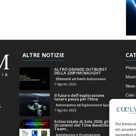
ALTRE NOTIZIE
CAT
Photo
ALTRO GRANDE OUTBURST
DELLA 220P/MCNAUGHT
Mostr
Effemeridi ed Eventi Astronomici
7 Agosto 2026
News 
Il futuro dell’esplorazione
Cielo
lunare passa per l’Etna
Astro
Astronautica ed Esplorazione Spaziale
7 Agosto 2026
Artico
Eclissi totale di Sole 2026: gli
Il Bl
Per fornire 
strumenti del Time Baseline
Team...
e/o accedere
Astrotecnica e Osservazione
permetterà d