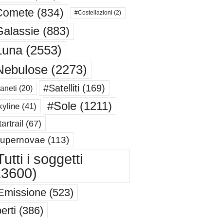
Comete
(834)
#Costellazioni
(2)
alassie
(883)
Luna
(2553)
Nebulose
(2273)
#Satelliti
(169)
aneti
(20)
#Sole
(1211)
yline
(41)
artrail
(67)
upernovae
(113)
utti i soggetti
13600)
Emissione
(523)
erti
(386)