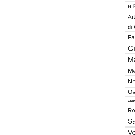
a 
Art
di
Fa
G
Ma
Me
No
Os
Plen
Re
Sa
V