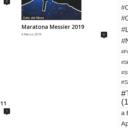
0
#
#G
Cielo del Mese
Maratona Messier 2019
#
6 Marzo 2019
0
#
#Pi
#Sk
#St
#S
#T
(
011
1
a 
Ap