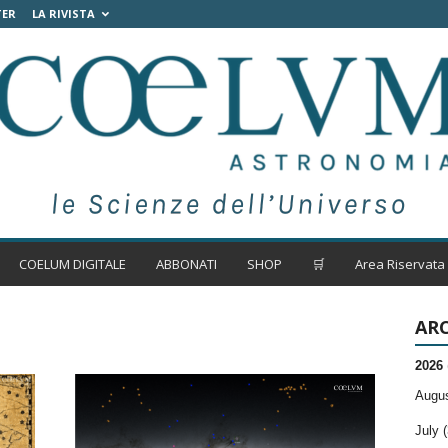
TER
LA RIVISTA
COELUM DIGITALE
ABBONATI
SHOP
🛒
Area Riservata
ARC
2026
Augus
July (