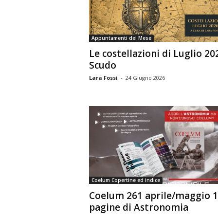
n
o
m
Appuntamenti del Mese
i
Le costellazioni di Luglio 20
a
Scudo
Lara Fossi
-
24 Giugno 2026
Coelum Copertine ed indice
Coelum 261 aprile/maggio 
pagine di Astronomia