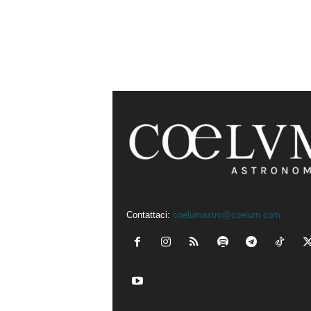
Contattaci:
coelumastro@coelum.com