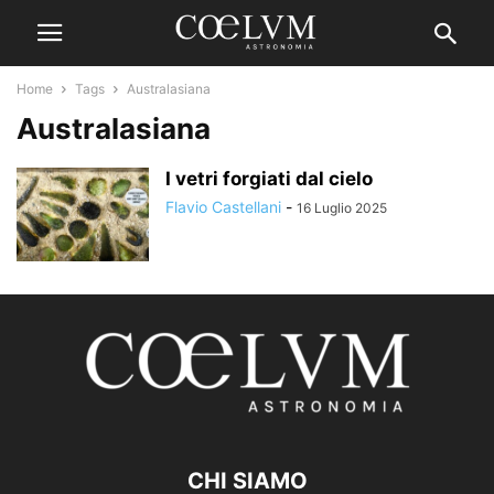
Home
Tags
Australasiana
Australasiana
I vetri forgiati dal cielo
Flavio Castellani
-
16 Luglio 2025
CHI SIAMO