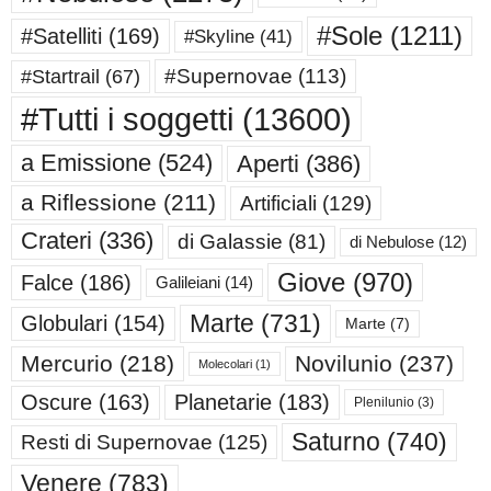
#Sole
(1211)
#Satelliti
(169)
#Skyline
(41)
#Supernovae
(113)
#Startrail
(67)
#Tutti i soggetti
(13600)
a Emissione
(524)
Aperti
(386)
a Riflessione
(211)
Artificiali
(129)
Crateri
(336)
di Galassie
(81)
di Nebulose
(12)
Giove
(970)
Falce
(186)
Galileiani
(14)
Marte
(731)
Globulari
(154)
Marte
(7)
Mercurio
(218)
Novilunio
(237)
Molecolari
(1)
Oscure
(163)
Planetarie
(183)
Plenilunio
(3)
Saturno
(740)
Resti di Supernovae
(125)
Venere
(783)