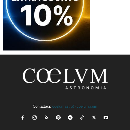
Contattaci:
coelumastro@coelum.com