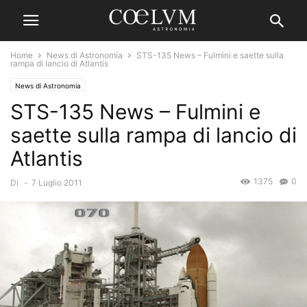
Home
News di Astronomia
STS-135 News – Fulmini e saette sulla
rampa di lancio di Atlantis
News di Astronomia
STS-135 News – Fulmini e
saette sulla rampa di lancio di
Atlantis
1375
0
Di
-
7 Luglio 2011