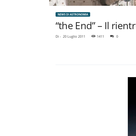
NEWS DI ASTRONOMIA
“the End” – Il rient
Di
-
20 Luglio 2011
1411
0