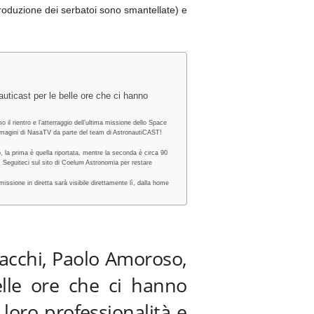
produzione dei serbatoi sono smantellate) e
uticast per le belle ore che ci hanno
il rientro e l’atterraggio dell’ultima missione dello Space
 immagini di NasaTV da parte del team di AstronautiCAST!
, la prima è quella riportata, mentre la seconda è circa 90
. Seguiteci sul sito di Coelum Astronomia per restare
ssione in diretta sarà visibile direttamente lì, dalla home
acchi, Paolo Amoroso,
lle ore che ci hanno
 loro professionalità e