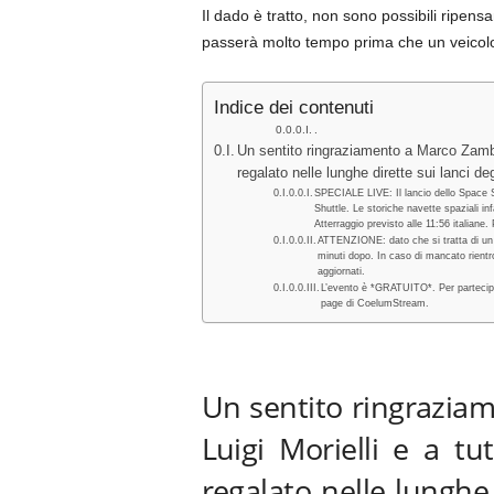
Il dado è tratto, non sono possibili ripen
passerà molto tempo prima che un veicol
Indice dei contenuti
.
Un sentito ringraziamento a Marco Zambia
regalato nelle lunghe dirette sui lanci de
SPECIALE LIVE: Il lancio dello Space Shu
Shuttle. Le storiche navette spaziali 
Atterraggio previsto alle 11:56 italiane
ATTENZIONE: dato che si tratta di un ri
minuti dopo. In caso di mancato rientr
aggiornati.
L’evento è *GRATUITO*. Per partecipar
page di CoelumStream.
.
Un sentito ringrazia
Luigi Morielli e a t
regalato nelle lunghe 