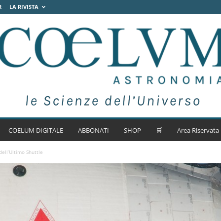
R
LA RIVISTA
COELUM DIGITALE
ABBONATI
SHOP
🛒
Area Riservata
 dell’Ultimo Shuttle