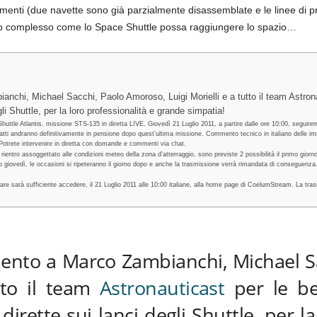
samenti (due navette sono già parzialmente disassemblate e le linee di 
o complesso come lo Space Shuttle possa raggiungere lo spazio…
nchi, Michael Sacchi, Paolo Amoroso, Luigi Morielli e a tutto il team Astrona
gli Shuttle, per la loro professionalità e grande simpatia!
ttle Atlantis, missione STS-135 in diretta LIVE. Giovedì 21 Luglio 2011, a partire dalle ore 10:00, seguiremo 
infatti andranno definitivamente in pensione dopo quest’ultima missione. Commento tecnico in italiano delle
. Potrete intervenire in diretta con domande e commenti via chat.
entro assoggettato alle condizioni meteo della zona d’atterraggio, sono previste 2 possibilità il primo giorno
o giovedì, le occasioni si ripeteranno il giorno dopo e anche la trasmissione verrà rimandata di conseguenza
e sarà sufficiente accedere, il 21 Luglio 2011 alle 10:00 italiane, alla home page di CoelumStream. La trasmi
mento a Marco Zambianchi, Michael S
utto il team
Astronauticast
per le be
dirette sui lanci degli Shuttle, per la