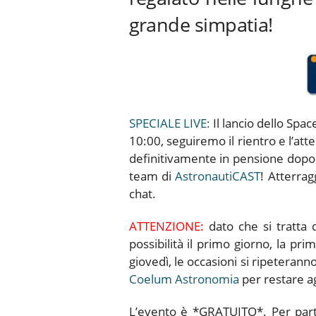
grande simpatia!
SPECIALE LIVE:
Il lancio dello Spac
10:00, seguiremo il rientro e l’att
definitivamente in pensione dopo 
team di
AstronautiCAST
! Atterrag
chat.
ATTENZIONE:
dato che si tratta 
possibilità il primo giorno, la pr
giovedì, le occasioni si ripeteran
Coelum Astronomia
per restare ag
L’evento è *GRATUITO*. Per partec