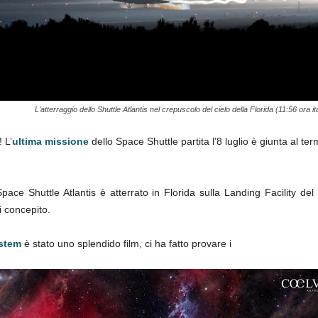
L'atterraggio dello Shuttle Atlantis nel crepuscolo del cielo della Florida (11:56 ora it
 L’
ultima missione
dello Space Shuttle partita l’8 luglio è giunta al te
Space Shuttle Atlantis è atterrato in Florida sulla Landing Facility 
i concepito.
ste
m
è stato uno splendido film, ci ha fatto provare i