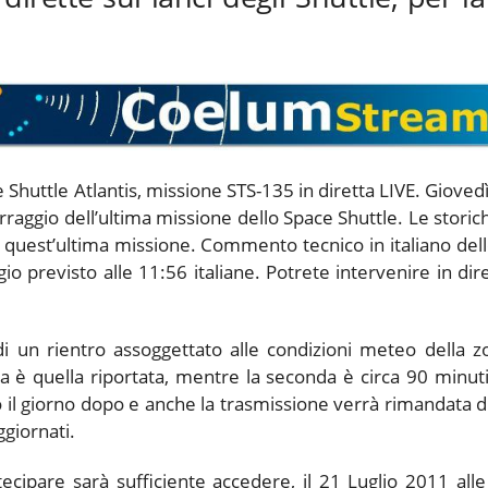
e Shuttle Atlantis, missione STS-135 in diretta LIVE. Gioved
erraggio dell’ultima missione dello Space Shuttle. Le storic
quest’ultima missione. Commento tecnico in italiano del
gio previsto alle 11:56 italiane. Potrete intervenire in 
di un rientro assoggettato alle condizioni meteo della z
ima è quella riportata, mentre la seconda è circa 90 minu
no il giorno dopo e anche la trasmissione verrà rimandata d
giornati.
ipare sarà sufficiente accedere, il 21 Luglio 2011 alle