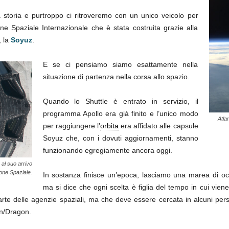
 storia e purtroppo ci ritroveremo con un unico veicolo per
ne Spaziale Internazionale che è stata costruita grazie alla
, la
Soyuz
.
E se ci pensiamo siamo esattamente nella
situazione di partenza nella corsa allo spazio.
Quando lo Shuttle è entrato in servizio, il
programma Apollo era già finito e l’unico modo
Atla
per raggiungere l’
orbita
era affidato alle capsule
Soyuz che, con i dovuti aggiornamenti, stanno
funzionando egregiamente ancora oggi.
 al suo arrivo
ione Spaziale.
In sostanza finisce un’epoca, lasciamo una marea di oc
ma si dice che ogni scelta è figlia del tempo in cui viene
te delle agenzie spaziali, ma che deve essere cercata in alcuni perso
n/Dragon.