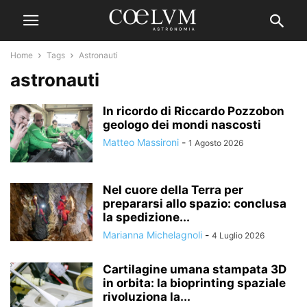
Home
Tags
Astronauti
astronauti
In ricordo di Riccardo Pozzobon
geologo dei mondi nascosti
Matteo Massironi
-
1 Agosto 2026
Nel cuore della Terra per
prepararsi allo spazio: conclusa
la spedizione...
Marianna Michelagnoli
-
4 Luglio 2026
Cartilagine umana stampata 3D
in orbita: la bioprinting spaziale
rivoluziona la...