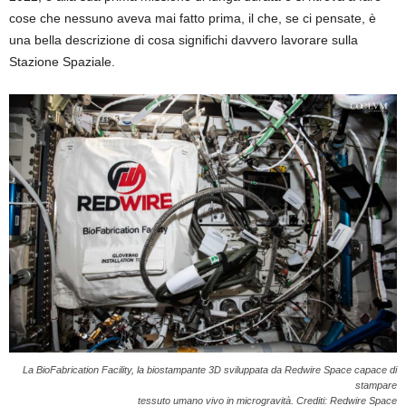
cose che nessuno aveva mai fatto prima, il che, se ci pensate, è
una bella descrizione di cosa significhi davvero lavorare sulla
Stazione Spaziale.
La BioFabrication Facility, la biostampante 3D sviluppata da Redwire Space capace di
stampare
tessuto umano vivo in microgravità. Crediti: Redwire Space