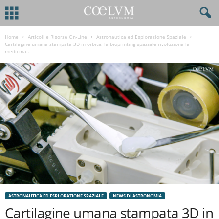
Home
Articoli e Risorse On-Line
Astronautica ed Esplorazione Spaziale
Cartilagine umana stampata 3D in orbita: la bioprinting spaziale rivoluziona la
medicina...
ASTRONAUTICA ED ESPLORAZIONE SPAZIALE
NEWS DI ASTRONOMIA
Cartilagine umana stampata 3D in