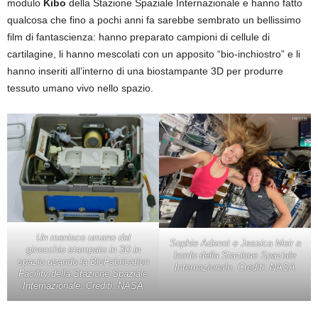
modulo
Kibo
della Stazione Spaziale Internazionale e hanno fatto
qualcosa che fino a pochi anni fa sarebbe sembrato un bellissimo
film di fantascienza: hanno preparato campioni di cellule di
cartilagine, li hanno mescolati con un apposito “bio-inchiostro” e li
hanno inseriti all’interno di una biostampante 3D per produrre
tessuto umano vivo nello spazio.
Un menisco umano del
Sophie Adenot e Jessica Meir a
ginocchio stampato in 3D in
bordo della Stazione Spaziale
spazio usando la BioFabrication
Internazionale
. Crediti: NASA
Facility della Stazione Spaziale
Internazionale. Crediti: NASA