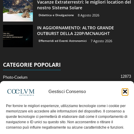
Vacanze Extraterrestri: le migliori location del
nostro Sistema Solare
Didattica e Divulgazione
8 Agosto 2026
IN AGGIORNAMENTO: ALTRO GRANDE
OUTBURST DELLA 220P/MCNAUGHT
Effemeridi ed Eventi Astronomici
7 Agosto 2026
CATEGORIE POPOLARI
12873
Photo-Coelum
2914
Mostre e Incontri
Gestisci Consenso
2412
News di Astronomia
1315
Cielo del Mese
Per fornire le migliori esperienze, utilizziamo tecnologie come i cookie per
memorizzare e/o accedere alle informazioni del dispositivo. Il consenso a
365
Astronomia, Astrofisica e Cosmologia
queste tecnologie ci permetterà di elaborare dati come il comportamento di
268
navigazione o ID unici su questo sito. Non acconsentire o ritirare il
Articoli e Risorse On-Line
consenso può influire negativamente su alcune caratteristiche e funzioni.
193
Il Blog della Redazione