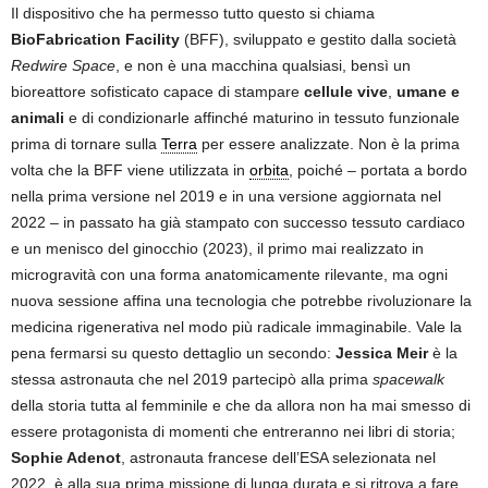
Il dispositivo che ha permesso tutto questo si chiama
BioFabrication Facility
(BFF), sviluppato e gestito dalla società
Redwire Space
, e non è una macchina qualsiasi, bensì un
bioreattore sofisticato capace di stampare
cellule vive
,
umane e
animali
e di condizionarle affinché maturino in tessuto funzionale
prima di tornare sulla
Terra
per essere analizzate. Non è la prima
volta che la BFF viene utilizzata in
orbita
, poiché – portata a bordo
nella prima versione nel 2019 e in una versione aggiornata nel
2022 – in passato ha già stampato con successo tessuto cardiaco
e un menisco del ginocchio (2023), il primo mai realizzato in
microgravità con una forma anatomicamente rilevante, ma ogni
nuova sessione affina una tecnologia che potrebbe rivoluzionare la
medicina rigenerativa nel modo più radicale immaginabile. Vale la
pena fermarsi su questo dettaglio un secondo:
Jessica Meir
è la
stessa astronauta che nel 2019 partecipò alla prima
spacewalk
della storia tutta al femminile e che da allora non ha mai smesso di
essere protagonista di momenti che entreranno nei libri di storia;
Sophie Adenot
, astronauta francese dell’ESA selezionata nel
2022, è alla sua prima missione di lunga durata e si ritrova a fare