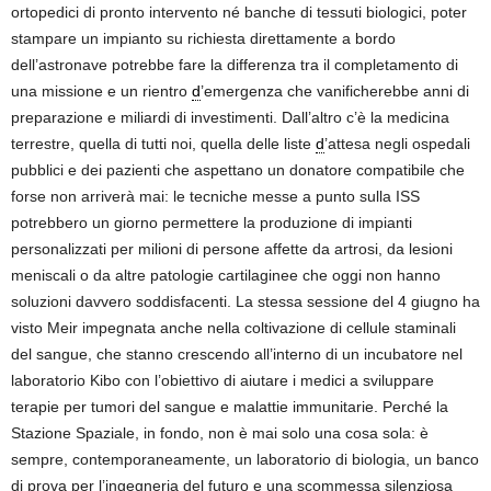
ortopedici di pronto intervento né banche di tessuti biologici, poter
stampare un impianto su richiesta direttamente a bordo
dell’astronave potrebbe fare la differenza tra il completamento di
una missione e un rientro
d
’emergenza che vanificherebbe anni di
preparazione e miliardi di investimenti. Dall’altro c’è la medicina
terrestre, quella di tutti noi, quella delle liste
d
’attesa negli ospedali
pubblici e dei pazienti che aspettano un donatore compatibile che
forse non arriverà mai: le tecniche messe a punto sulla ISS
potrebbero un giorno permettere la produzione di impianti
personalizzati per milioni di persone affette da artrosi, da lesioni
meniscali o da altre patologie cartilaginee che oggi non hanno
soluzioni davvero soddisfacenti. La stessa sessione del 4 giugno ha
visto Meir impegnata anche nella coltivazione di cellule staminali
del sangue, che stanno crescendo all’interno di un incubatore nel
laboratorio Kibo con l’obiettivo di aiutare i medici a sviluppare
terapie per tumori del sangue e malattie immunitarie. Perché la
Stazione Spaziale, in fondo, non è mai solo una cosa sola: è
sempre, contemporaneamente, un laboratorio di biologia, un banco
di prova per l’ingegneria del futuro e una scommessa silenziosa