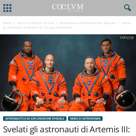
Home
Articoli e Risorse On-Line
Astronautica ed Esplorazione Spaziale
Svelati
gli astronauti di Artemis III: c’è Luca Parmitano!
ASTRONAUTICA ED ESPLORAZIONE SPAZIALE
NEWS DI ASTRONOMIA
Svelati gli astronauti di Artemis III: