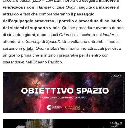
circolare bassa (LEO – Low Earth Orbit) ed eseguirà
manovre di
rendezvous
con il
lander
di
Blue Origin
, seguite da
manovre di
attracco
e test che comprenderanno il
passaggio
dell’equipaggio attraverso il portello
e
procedure di collaudo
dei sistemi di supporto vitale
. Queste procedure avranno durata
di circa due giorni, dopo i quali
Orion
si distaccherà dal
lander
e
attenderà lo
Starship
di
SpaceX
. Una volta che entrambi i moduli
saranno in
orbita
,
Orion
e
Starship
rimarranno attraccati per circa
un giorno prima che si inizino i preparativi per il rientro con
splashdown
nell’Oceano Pacifico.