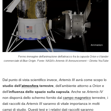
Fermo immagine dell’animazione dell’attracco fra la capusla Orion e il lander
commerciale di Blue Origin. Fonte: NASA’s Artemis III Announcement – Diretta YouTube
Dal punto di vista scientifico invece,
Artemis III
avrà come scopo lo
studio dell’
atmosfera
terrestre
, dell’ambiente attorno a
Orion
e
dell’
influenza dello spazio sulla capsula
. Anche se
Artemis IV
non disporrà dello schermo fornito dal
campo magnetico
terrestre, i
dati raccolti da
Artemis III
saranno di vitale importanza in molti
campi di studio. Questi test e i relativi dati raccolti saranno