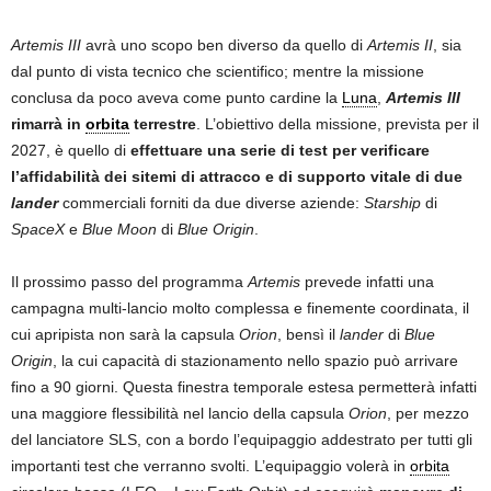
Artemis III
avrà uno scopo ben diverso da quello di
Artemis II
, sia
dal punto di vista tecnico che scientifico; mentre la missione
conclusa da poco aveva come punto cardine la
Luna
,
Artemis III
rimarrà in
orbita
terrestre
. L’obiettivo della missione, prevista per il
2027, è quello di
effettuare una serie di test per verificare
l’affidabilità dei sitemi di attracco e di supporto vitale di due
lander
commerciali forniti da due diverse aziende:
Starship
di
SpaceX
e
Blue Moon
di
Blue Origin
.
Il prossimo passo del programma
Artemis
prevede infatti una
campagna multi-lancio molto complessa e finemente coordinata, il
cui apripista non sarà la capsula
Orion
, bensì il
lander
di
Blue
Origin
, la cui capacità di stazionamento nello spazio può arrivare
fino a 90 giorni. Questa finestra temporale estesa permetterà infatti
una maggiore flessibilità nel lancio della capsula
Orion
, per mezzo
del lanciatore SLS, con a bordo l’equipaggio addestrato per tutti gli
importanti test che verranno svolti. L’equipaggio volerà in
orbita