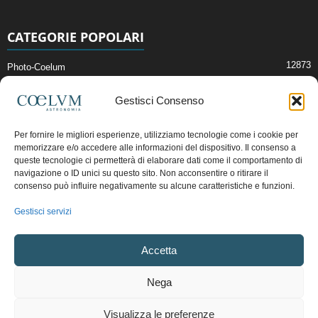
CATEGORIE POPOLARI
12873
Photo-Coelum
2914
Mostre e Incontri
Gestisci Consenso
2411
News di Astronomia
1315
Cielo del Mese
Per fornire le migliori esperienze, utilizziamo tecnologie come i cookie per
memorizzare e/o accedere alle informazioni del dispositivo. Il consenso a
365
Astronomia, Astrofisica e Cosmologia
queste tecnologie ci permetterà di elaborare dati come il comportamento di
268
navigazione o ID unici su questo sito. Non acconsentire o ritirare il
Articoli e Risorse On-Line
consenso può influire negativamente su alcune caratteristiche e funzioni.
192
Il Blog della Redazione
Gestisci servizi
Pubblicità:
ads@coelum.com
Accetta
Copyright © 1997 - 2024 vietata la riproduzione.
CF/P.IVA/VAT.C IT.01988340434
Nega
Privacy Policy
Termini e Condizioni di Vendita
Diritto di recesso
Visualizza le preferenze