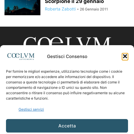
Scorpione il 29 gennaio
Roberta Zabotti
-
26 Gennaio 2011
Gestisci Consenso
Per fornire le migliori esperienze, utilizziamo tecnologie come i cookie
CHI SIAMO
per memorizzare e/o accedere alle informazioni del dispositivo. Il
consenso a queste tecnologie ci permetterà di elaborare dati come il
comportamento di navigazione o ID unici su questo sito. Non
acconsentire o ritirare il consenso può influire negativamente su alcune
Contattaci:
coelumastro@coelum.com
caratteristiche e funzioni.
Gestisci servizi
SEGUICI
Accetta