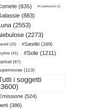
Comete
(835)
#Costellazioni
(2)
alassie
(883)
Luna
(2553)
Nebulose
(2273)
#Satelliti
(169)
aneti
(20)
#Sole
(1211)
yline
(41)
artrail
(67)
upernovae
(113)
utti i soggetti
13600)
Emissione
(524)
erti
(386)