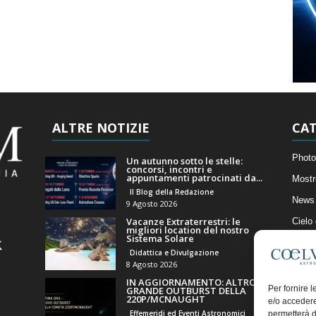
ALTRE NOTIZIE
CAT
Photo
Un autunno sotto le stelle:
concorsi, incontri e
appuntamenti patrocinati da...
Mostr
Il Blog della Redazione
News 
9 Agosto 2026
Vacanze Extraterrestri: le
Cielo
migliori location del nostro
Sistema Solare
Astro
Didattica e Divulgazione
Artico
8 Agosto 2026
IN AGGIORNAMENTO: ALTRO
Il Bl
Per fornire 
GRANDE OUTBURST DELLA
220P/MCNAUGHT
e/o accedere
Effemeridi ed Eventi Astronomici
permetterà d