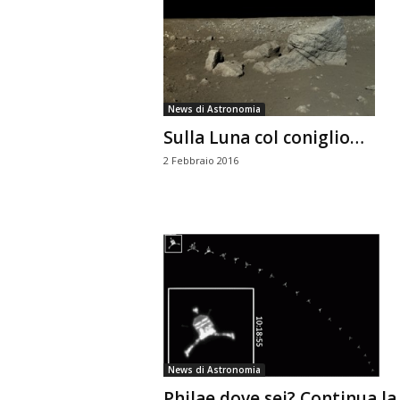
News di Astronomia
Sulla Luna col coniglio…
2 Febbraio 2016
News di Astronomia
Philae dove sei? Continua la