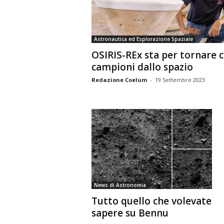
n
o
m
Astronautica ed Esplorazione Spaziale
i
OSIRIS-REx sta per tornare c
a
campioni dallo spazio
Redazione Coelum
-
19 Settembre 2023
News di Astronomia
Tutto quello che volevate
sapere su Bennu