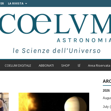
TER
LA RIVISTA
COELUM DIGITALE
ABBONATI
SHOP
🛒
Area Riservata
ARC
2026
Augus
July (