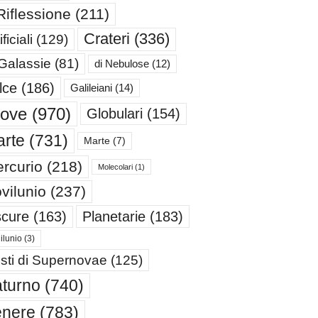
Riflessione
(211)
Crateri
(336)
ificiali
(129)
 Galassie
(81)
di Nebulose
(12)
lce
(186)
Galileiani
(14)
iove
(970)
Globulari
(154)
rte
(731)
Marte
(7)
rcurio
(218)
Molecolari
(1)
vilunio
(237)
cure
(163)
Planetarie
(183)
ilunio
(3)
sti di Supernovae
(125)
turno
(740)
enere
(783)