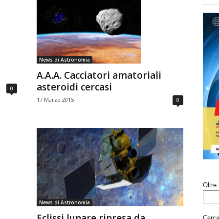
News di Astronomia
A.A.A. Cacciatori amatoriali
asteroidi cercasi
0
17 Marzo 2015
0
Oltre 
News di Astronomia
Eclissi lunare ripresa da
Cerca 