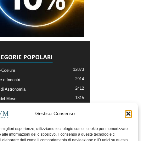
EGORIE POPOLARI
12873
-Coelum
2914
e e Incontri
2412
di Astronomia
1315
 del Mese
365
nomia, Astrofisica e Cosmologia
Gestisci Consenso
268
li e Risorse On-Line
193
og della Redazione
le migliori esperienze, utilizziamo tecnologie come i cookie per memorizzare
 alle informazioni del dispositivo. Il consenso a queste tecnologie ci
i elaborare dati come il comportamento di navigazione o ID unici su questo