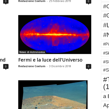
Redazione Coelum
-
25 Febbraio 2019
0
0
#
#G
#
#
#Pi
News di Astronomia
#Sk
ind
Fermi e la luce dell’Universo
#St
Redazione Coelum
-
3 Dicembre 2018
0
0
#S
#T
(
a 
Ap