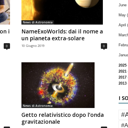
June 
May (
News di Astronomia
April 
on i
NameExoWorlds: dai il nome a
March
un pianeta extra-solare
Febru
10 Giugno 2019
0
0
Janua
2025 
2021 
2017 
2013 
I S
News di Astronomia
#
Getto relativistico dopo l’onda
gravitazionale
#A