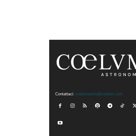
Contattaci:
coelumastro@coelum.com