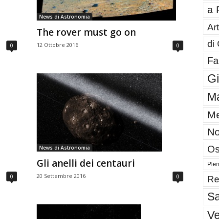
a 
News di Astronomia
Art
The rover must go on
di
12 Ottobre 2016
0
0
Fa
G
Ma
Me
No
Os
News di Astronomia
Gli anelli dei centauri
Plen
20 Settembre 2016
0
0
Re
Sa
V