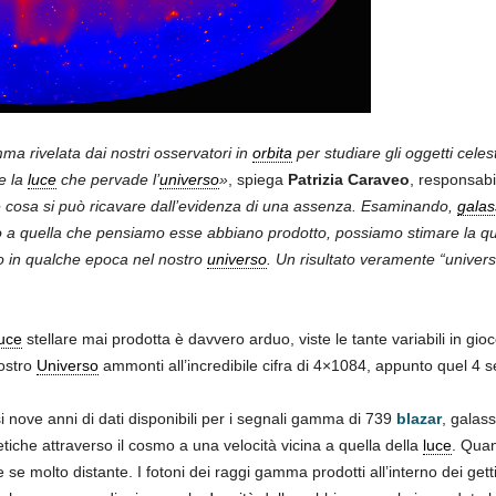
ma rivelata dai nostri osservatori in
orbita
per studiare gli oggetti celes
e la
luce
che pervade l’
universo
»
, spiega
Patrizia Caraveo
, responsabil
 cosa si può ricavare dall’evidenza di una assenza. Esaminando,
galas
 quella che pensiamo esse abbiano prodotto, possiamo stimare la quanti
ato in qualche epoca nel nostro
universo
. Un risultato veramente “univers
.
uce
stellare mai prodotta è davvero arduo, viste le tante variabili in gio
nostro
Universo
ammonti all’incredibile cifra di 4×1084, appunto quel 4 se
i nove anni di dati disponibili per i segnali gamma di 739
blazar
, galas
getiche attraverso il cosmo a una velocità vicina a quella della
luce
. Quan
e se molto distante. I fotoni dei raggi gamma prodotti all’interno dei get