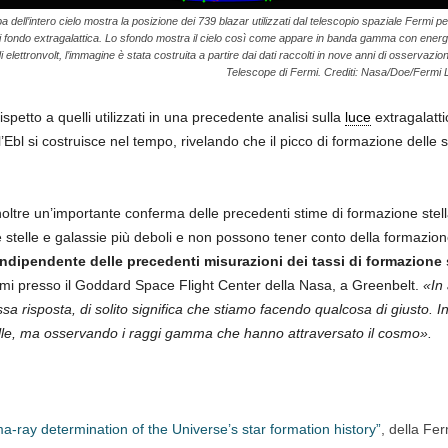
dell’intero cielo mostra la posizione dei 739 blazar utilizzati dal telescopio spaziale Fermi p
di fondo extragalattica. Lo sfondo mostra il cielo così come appare in banda gamma con energi
di elettronvolt, l’immagine è stata costruita a partire dai dati raccolti in nove anni di osservazi
Telescope di Fermi. Crediti: Nasa/Doe/Fermi L
spetto a quelli utilizzati in una precedente analisi sulla
luce
extragalatti
Ebl si costruisce nel tempo, rivelando che il picco di formazione delle ste
oltre un’importante conferma delle precedenti stime di formazione stell
stelle e galassie più deboli e non possono tener conto della formazione
dipendente delle precedenti misurazioni dei tassi di formazione s
rmi presso il Goddard Space Flight Center della Nasa, a Greenbelt.
«In
a risposta, di solito significa che stiamo facendo qualcosa di giusto. 
elle, ma osservando i raggi gamma che hanno attraversato il cosmo».
-ray determination of the Universe’s star formation history”
, della Fe