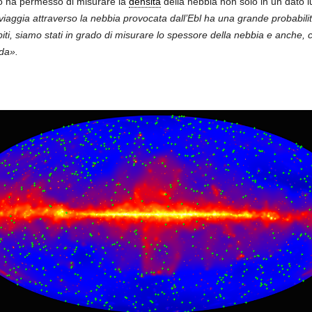
o ha permesso di misurare la
densità
della nebbia non solo in un dato
ggia attraverso la nebbia provocata dall’Ebl ha una grande probabilit
biti, siamo stati in grado di misurare lo spessore della nebbia e anche
da».