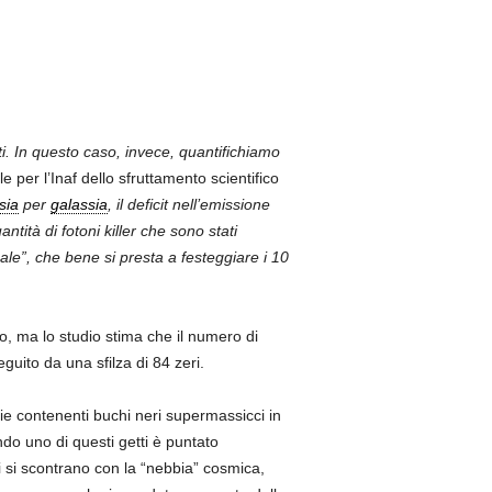
ti. In questo caso, invece, quantifichiamo
e per l’Inaf dello sfruttamento scientifico
sia
per
galassia
, il deficit nell’emissione
tà di fotoni killer che sono stati
ale”, che bene si presta a festeggiare i 10
co, ma lo studio stima che il numero di
guito da una sfilza di 84 zeri.
sie contenenti buchi neri supermassicci in
do uno di questi getti è puntato
ti si scontrano con la “nebbia” cosmica,