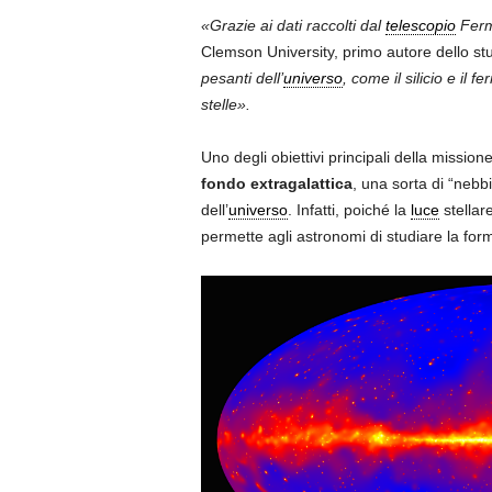
«Grazie ai dati raccolti dal
telescopio
Fermi
Clemson University, primo autore dello st
pesanti dell’
universo
, come il silicio e il fe
stelle».
Uno degli obiettivi principali della missio
fondo extragalattica
, una sorta di “neb
dell’
universo
. Infatti, poiché la
luce
stellar
permette agli astronomi di studiare la form