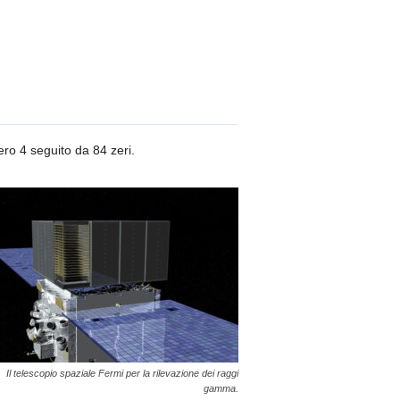
4 seguito da 84 zeri.
Il telescopio spaziale Fermi per la rilevazione dei raggi
gamma.