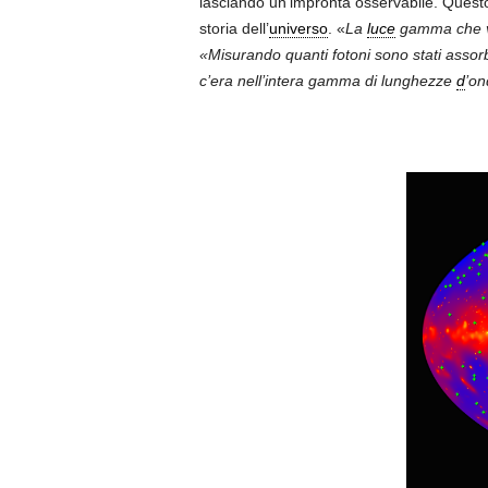
lasciando un’impronta osservabile. Quest
storia dell’
universo
. «
La
luce
gamma che via
«Misurando quanti fotoni sono stati assor
c’era nell’intera gamma di lunghezze
d
’on