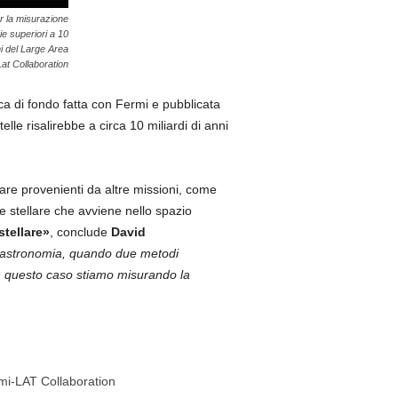
er la misurazione
e superiori a 10
oni del Large Area
at Collaboration
ca di fondo fatta con Fermi e pubblicata
lle risalirebbe a circa 10 miliardi di anni
are provenienti da altre missioni, come
 stellare che avviene nello spazio
tellare»
, conclude
David
 astronomia, quando due metodi
In questo caso stiamo misurando la
rmi-LAT Collaboration