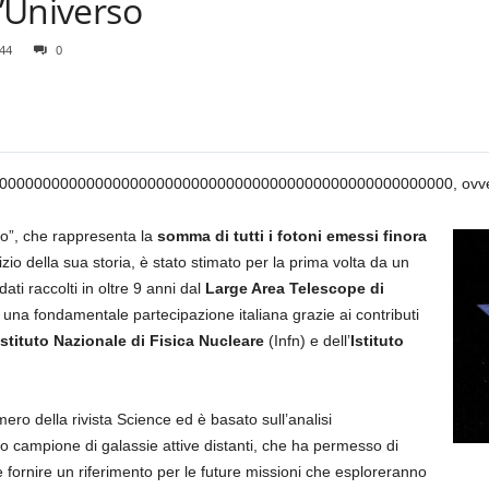
l’Universo
44
0
00000000000000000000000000000000000000000000000000, ovvero 
o”, che rappresenta la
somma di tutti i fotoni
emessi finora
nizio della sua storia, è stato stimato per la prima volta da un
ati raccolti in oltre 9 anni dal
Large Area Telescope di
una fondamentale partecipazione italiana grazie ai contributi
Istituto Nazionale di Fisica Nucleare
(Infn) e dell’
Istituto
mero della rivista Science ed è basato sull’analisi
o campione di galassie attive distanti, che ha permesso di
 e fornire un riferimento per le future missioni che esploreranno