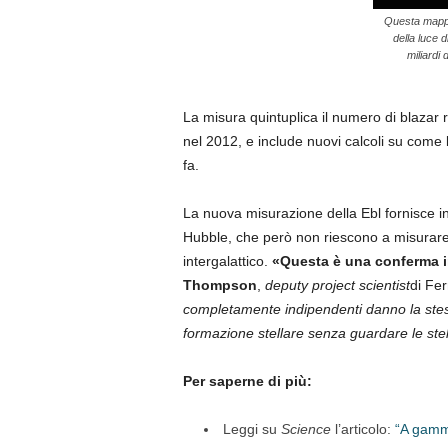
Questa mappa 
della luce 
miliardi 
La misura quintuplica il numero di blazar ri
nel 2012, e include nuovi calcoli su come l’
fa.
La nuova misurazione della Ebl fornisce in
Hubble, che però non riescono a misurare 
intergalattico.
«Questa è una conferma in
Thompson
,
deputy project scientist
di Fe
completamente indipendenti danno la stess
formazione stellare senza guardare le st
Per saperne di più:
Leggi su
Science
l’articolo:
“A gamma