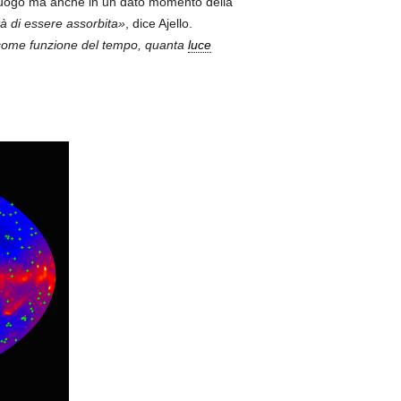
 luogo ma anche in un dato momento della
à di essere assorbita»
, dice Ajello.
, come funzione del tempo, quanta
luce