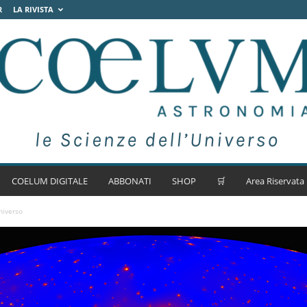
R
LA RIVISTA
COELUM DIGITALE
ABBONATI
SHOP
🛒
Area Riservata
niverso