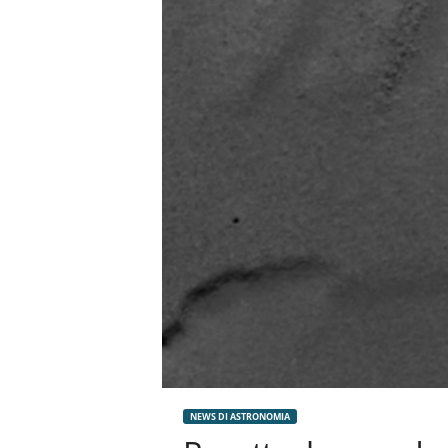
n
o
m
i
a
NEWS DI ASTRONOMIA