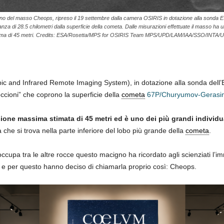
iano del masso Cheops, ripreso il 19 settembre dalla camera OSIRIS in dotazione alla sonda 
anza di 28.5 chilometri dalla superficie della cometa. Dalle misurazioni effettuate il masso ha
ma di 45 metri. Credits: ESA/Rosetta/MPS for OSIRIS Team MPS/UPD/LAM/IAA/SSO/INTA
pic and Infrared Remote Imaging System), in dotazione alla sonda dell
ccioni” che coprono la superficie della
cometa
67P/Churyumov-Gerasi
one massima stimata di 45 metri ed è uno dei più grandi individu
ia che si trova nella parte inferiore del lobo più grande della
cometa
.
cupa tra le altre rocce questo macigno ha ricordato agli scienziati l’im
 e per questo hanno deciso di chiamarla proprio così: Cheops.