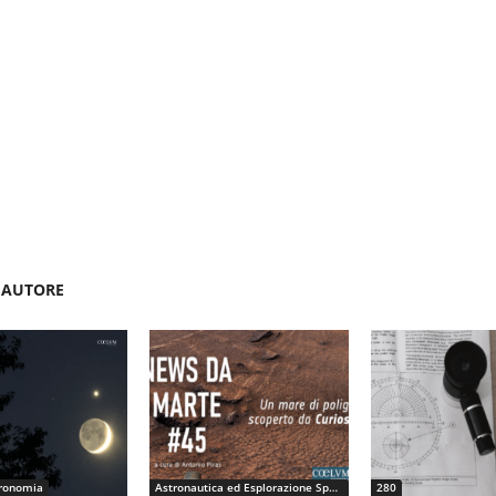
'AUTORE
ronomia
Astronautica ed Esplorazione Spaziale
280