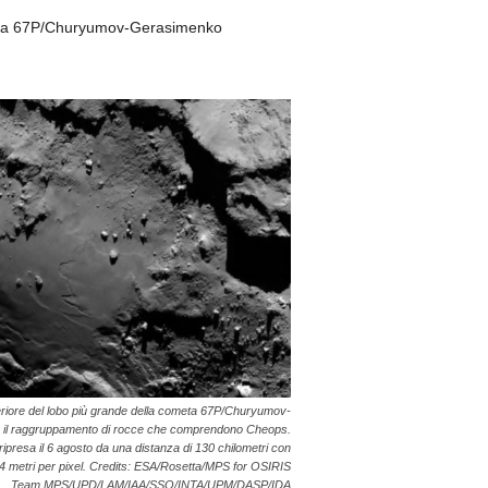
 della 67P/Churyumov-Gerasimenko
eriore del lobo più grande della cometa 67P/Churyumov-
 il raggruppamento di rocce che comprendono Cheops.
ripresa il 6 agosto da una distanza di 130 chilometri con
.4 metri per pixel. Credits: ESA/Rosetta/MPS for OSIRIS
Team MPS/UPD/LAM/IAA/SSO/INTA/UPM/DASP/IDA