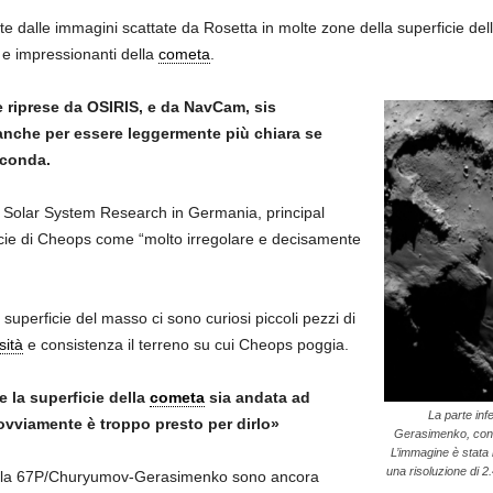
late dalle immagini scattate da Rosetta in molte zone della superficie
i e impressionanti della
cometa
.
e riprese da OSIRIS, e da NavCam, sis
anche per essere leggermente più chiara se
rconda.
or Solar System Research in Germania, principal
ficie di Cheops come “molto irregolare e decisamente
 superficie del masso ci sono curiosi piccoli pezzi di
sità
e consistenza il terreno su cui Cheops poggia.
 la superficie della
cometa
sia andata ad
La parte inf
 ovviamente è troppo presto per dirlo»
Gerasimenko, con
L’immagine è stata 
una risoluzione di 2
 sulla 67P/Churyumov-Gerasimenko sono ancora