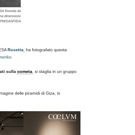
ESA Rosetta da
 una dimensione
/UPM/DASP/IDA
’ESA
Rosetta
, ha fotografato questa
menko
.
ati sulla
cometa
, si staglia in un gruppo
magine delle piramidi di Giza, in