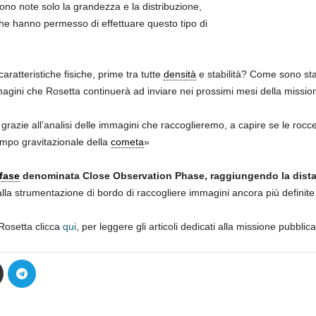
sono note solo la grandezza e la distribuzione,
 che hanno permesso di effettuare questo tipo di
aratteristiche fisiche, prime tra tutte
densità
e stabilità? Come sono sta
mmagini che Rosetta continuerà ad inviare nei prossimi mesi della missio
grazie all’analisi delle immagini che raccoglieremo, a capire se le roc
campo gravitazionale della
cometa
»
fase
denominata Close Observation Phase, raggiungendo la distanz
la strumentazione di bordo di raccogliere immagini ancora più definite d
 Rosetta clicca
qui
, per leggere gli articoli dedicati alla missione pubblic