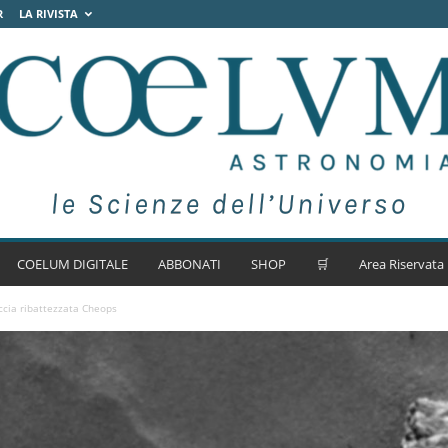
R
LA RIVISTA
COELUM DIGITALE
ABBONATI
SHOP
🛒
Area Riservata
ccia ribattezzata Cheops