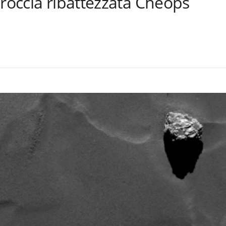
 roccia ribattezzata Cheops