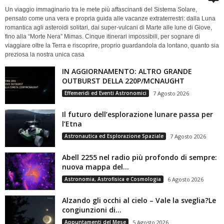
Un viaggio immaginario tra le mete più affascinanti del Sistema Solare,
pensato come una vera e propria guida alle vacanze extraterrestri: dalla Luna
romantica agli asteroidi solitari, dai super-vulcani di Marte alle lune di Giove,
fino alla “Morte Nera” Mimas. Cinque itinerari impossibili, per sognare di
viaggiare oltre la Terra e riscoprire, proprio guardandola da lontano, quanto sia
preziosa la nostra unica casa
IN AGGIORNAMENTO: ALTRO GRANDE
OUTBURST DELLA 220P/MCNAUGHT
Effemeridi ed Eventi Astronomici
7 Agosto 2026
Il futuro dell’esplorazione lunare passa per
l’Etna
Astronautica ed Esplorazione Spaziale
7 Agosto 2026
Abell 2255 nel radio più profondo di sempre:
nuova mappa del...
Astronomia, Astrofisica e Cosmologia
6 Agosto 2026
Alzando gli occhi al cielo – Vale la sveglia?Le
congiunzioni di...
Appuntamenti del Mese
5 Agosto 2026