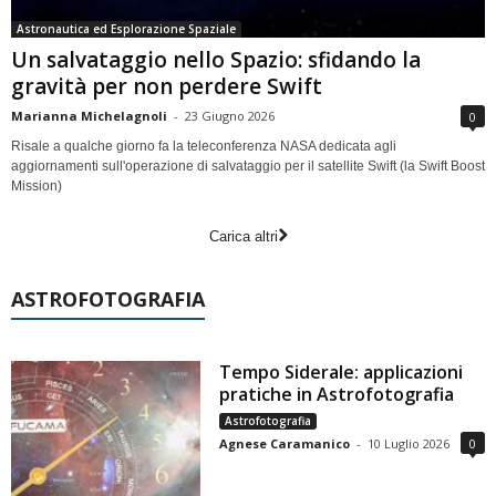
Astronautica ed Esplorazione Spaziale
Un salvataggio nello Spazio: sfidando la
gravità per non perdere Swift
Marianna Michelagnoli
-
23 Giugno 2026
0
Risale a qualche giorno fa la teleconferenza NASA dedicata agli
aggiornamenti sull'operazione di salvataggio per il satellite Swift (la Swift Boost
Mission)
Carica altri
ASTROFOTOGRAFIA
Tempo Siderale: applicazioni
pratiche in Astrofotografia
Astrofotografia
Agnese Caramanico
-
10 Luglio 2026
0