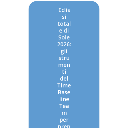
Eclis
si
total
e di
Sole
2026:
gli
stru
men
ti
del
Time
Base
line
Tea
m
per
prep