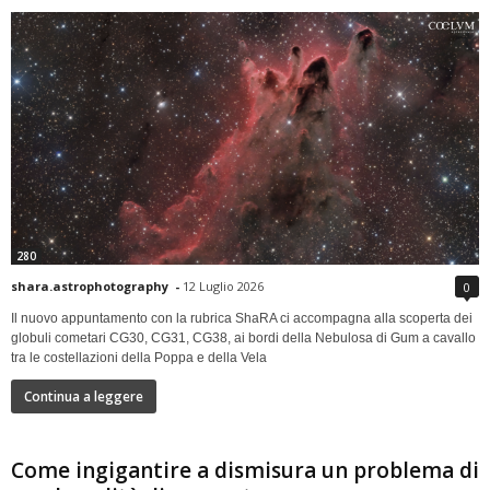
280
shara.astrophotography
-
12 Luglio 2026
0
Il nuovo appuntamento con la rubrica ShaRA ci accompagna alla scoperta dei
globuli cometari CG30, CG31, CG38, ai bordi della Nebulosa di Gum a cavallo
tra le costellazioni della Poppa e della Vela
Continua a leggere
Come ingigantire a dismisura un problema di