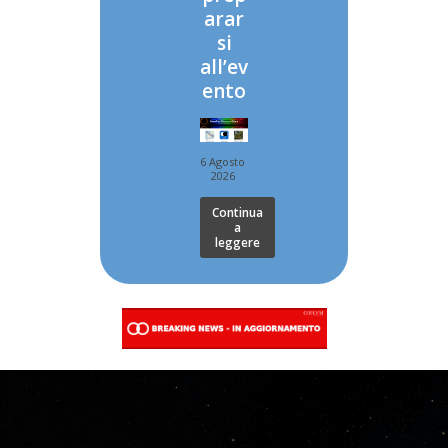
arar
si
all’ev
ento
6 Agosto
2026
Continua
a
leggere