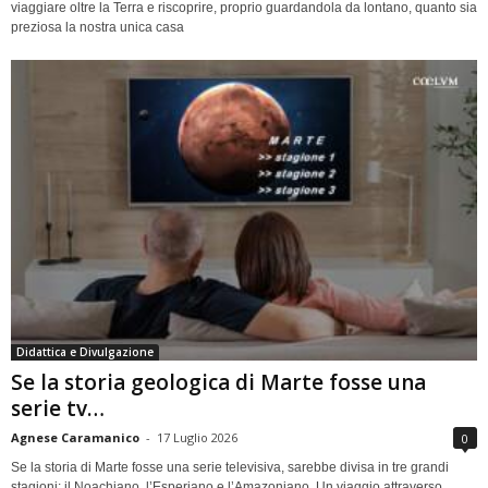
viaggiare oltre la Terra e riscoprire, proprio guardandola da lontano, quanto sia
preziosa la nostra unica casa
Didattica e Divulgazione
Se la storia geologica di Marte fosse una
serie tv…
Agnese Caramanico
-
17 Luglio 2026
0
Se la storia di Marte fosse una serie televisiva, sarebbe divisa in tre grandi
stagioni: il Noachiano, l’Esperiano e l’Amazoniano. Un viaggio attraverso