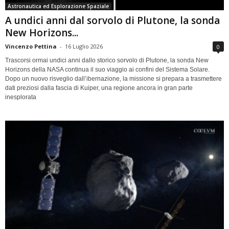
Astronautica ed Esplorazione Spaziale
A undici anni dal sorvolo di Plutone, la sonda
New Horizons...
Vincenzo Pettina
-
16 Luglio 2026
0
Trascorsi ormai undici anni dallo storico sorvolo di Plutone, la sonda New
Horizons della NASA continua il suo viaggio ai confini del Sistema Solare.
Dopo un nuovo risveglio dall’ibernazione, la missione si prepara a trasmettere
dati preziosi dalla fascia di Kuiper, una regione ancora in gran parte
inesplorata