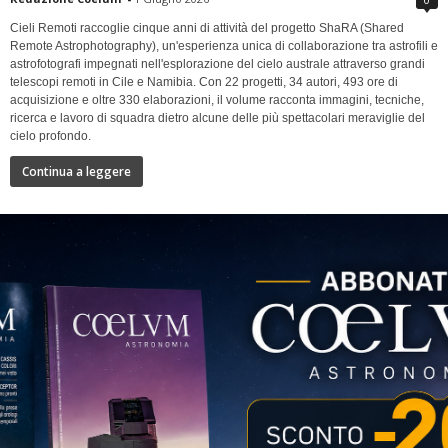
Cieli Remoti raccoglie cinque anni di attività del progetto ShaRA (Shared
Remote Astrophotography), un'esperienza unica di collaborazione tra astrofili e
astrofotografi impegnati nell'esplorazione del cielo australe attraverso grandi
telescopi remoti in Cile e Namibia. Con 22 progetti, 34 autori, 493 ore di
acquisizione e oltre 330 elaborazioni, il volume racconta immagini, tecniche,
ricerca e lavoro di squadra dietro alcune delle più spettacolari meraviglie del
cielo profondo.
Continua a leggere