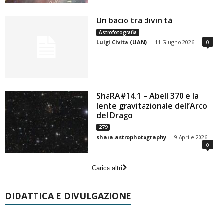
Un bacio tra divinità
Astrofotografia
Luigi Civita (UAN)
-
11 Giugno 2026
0
ShaRA#14.1 – Abell 370 e la
lente gravitazionale dell’Arco
del Drago
279
shara.astrophotography
-
9 Aprile 2026
0
Carica altri
DIDATTICA E DIVULGAZIONE