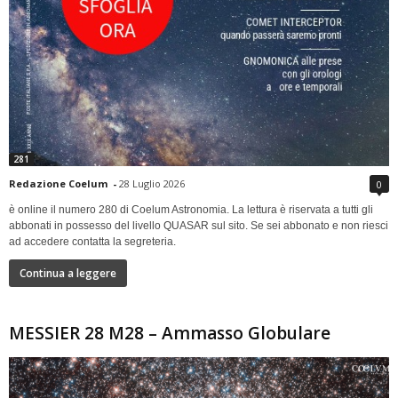
281
Redazione Coelum
-
28 Luglio 2026
0
è online il numero 280 di Coelum Astronomia. La lettura è riservata a tutti gli
abbonati in possesso del livello QUASAR sul sito. Se sei abbonato e non riesci
ad accedere contatta la segreteria.
Continua a leggere
MESSIER 28 M28 – Ammasso Globulare