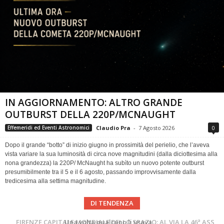
IN AGGIORNAMENTO: ALTRO GRANDE
OUTBURST DELLA 220P/MCNAUGHT
Claudio Pra
-
7 Agosto 2026
0
Effemeridi ed Eventi Astronomici
Dopo il grande “botto” di inizio giugno in prossimità del perielio, che l’aveva
vista variare la sua luminosità di circa nove magnitudini (dalla diciottesima alla
nona grandezza) la 220P/ McNaught ha subìto un nuovo potente outburst
presumibilmente tra il 5 e il 6 agosto, passando improvvisamente dalla
tredicesima alla settima magnitudine.
DI TENDENZA
Cielo del Mese di Agosto 2026
FIRENZE CAPITALE MONDIALE DELLO SPAZIO: AL VIA LA 46ª ASSEMBLEA SCIENTIFICA DEL COSPAR