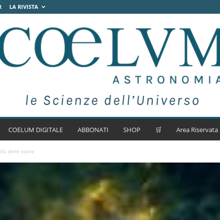
R
LA RIVISTA
COELUM DIGITALE
ABBONATI
SHOP
🛒
Area Riservata
la delle stelle