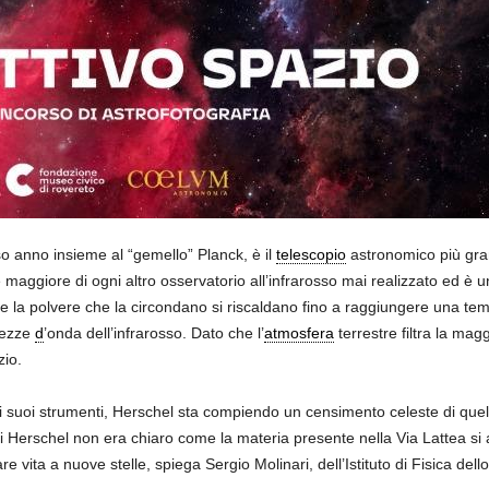
so anno insieme al “gemello” Planck, è il
telescopio
astronomico più gran
e maggiore di ogni altro osservatorio all’infrarosso mai realizzato ed è 
s e la polvere che la circondano si riscaldano fino a raggiungere una tem
hezze
d
’onda dell’infrarosso. Dato che l’
atmosfera
terrestre filtra la ma
zio.
ei suoi strumenti, Herschel sta compiendo un censimento celeste di quel
i Herschel non era chiaro come la materia presente nella Via Lattea s
vita a nuove stelle, spiega Sergio Molinari, dell’Istituto di Fisica del