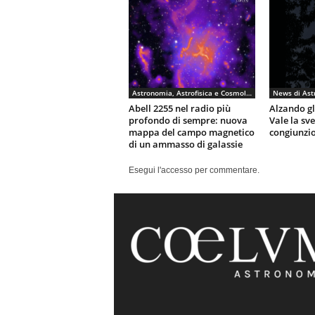
Astronomia, Astrofisica e Cosmologia
News di Ast
Abell 2255 nel radio più
Alzando gli
profondo di sempre: nuova
Vale la sv
mappa del campo magnetico
congiunzio
di un ammasso di galassie
Esegui l'accesso per commentare.