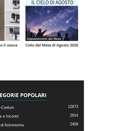
Appuntamenti del Mese
o li usava
Cielo del Mese di Agosto 2026
EGORIE POPOLARI
12873
-Coelum
2914
e e Incontri
2409
di Astronomia