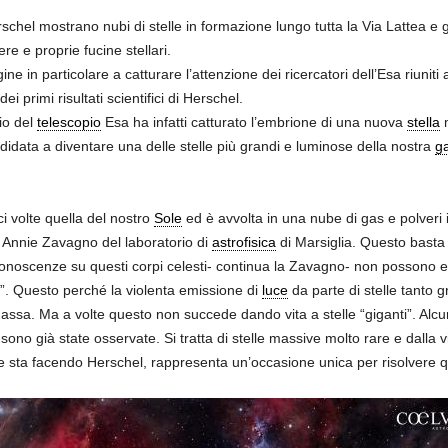
erschel mostrano nubi di stelle in formazione lungo tutta la Via Lattea e 
re e proprie fucine stellari.
e in particolare a catturare l’attenzione dei ricercatori dell’Esa riuniti
i primi risultati scientifici di Herschel.
io del
telescopio
Esa ha infatti catturato l’embrione di una nuova
stella
m
andidata a diventare una delle stelle più grandi e luminose della nostra
ga
ci volte quella del nostro
Sole
ed è avvolta in una nube di gas e polver
a Annie Zavagno del laboratorio di
astrofisica
di Marsiglia. Questo basta
i conoscenze su questi corpi celesti- continua la Zavagno- non possono e
”. Questo perché la violenta emissione di
luce
da parte di stelle tanto 
ssa. Ma a volte questo non succede dando vita a stelle “giganti”. Alcune
 sono già state osservate. Si tratta di stelle massive molto rare e dalla 
 sta facendo Herschel, rappresenta un’occasione unica per risolvere q