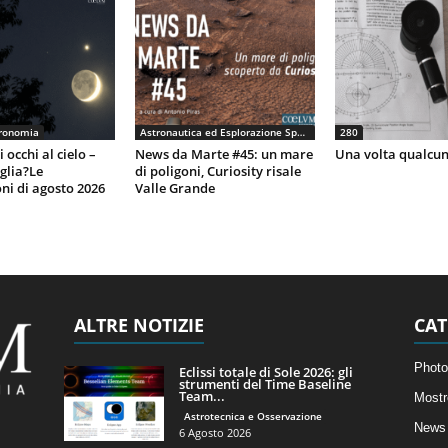
ronomia
Astronautica ed Esplorazione Spaziale
280
 occhi al cielo –
News da Marte #45: un mare
Una volta qualcun
eglia?Le
di poligoni, Curiosity risale
ni di agosto 2026
Valle Grande
ALTRE NOTIZIE
CAT
Photo
Eclissi totale di Sole 2026: gli
strumenti del Time Baseline
Team...
Mostr
Astrotecnica e Osservazione
News 
6 Agosto 2026