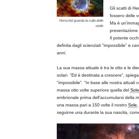
Gli scatti di H
fossero delle ve
Herschel guarda la culla delle
Ma è un’immagin
stelle
presentazione de
Il potente occh
definita dagli scienziati “impossibile” e c
anni.
La sua massa attuale è tra le otto e le die
solari. “Ed è destinata a crescere”, spieg
“impossibile”. “In base alle nostra attual
massa otto volte superiore quella del
Sole
embrionale prima dell’accumularsi della ma
una massa pari a 150 volte il nostro
Sole
,
seguirne una durante la sua nascita, come