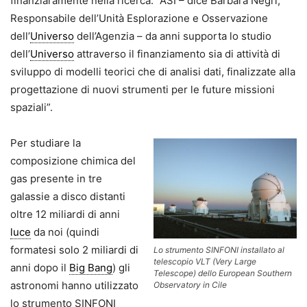
finanziaramente nella ricerca: “ASI – dice Barbara Negri,
Responsabile dell’Unità Esplorazione e Osservazione
dell’
Universo
dell’Agenzia – da anni supporta lo studio
dell’
Universo
attraverso il finanziamento sia di attività di
sviluppo di modelli teorici che di analisi dati, finalizzate alla
progettazione di nuovi strumenti per le future missioni
spaziali”.
Per studiare la
composizione chimica del
gas presente in tre
galassie a disco distanti
oltre 12 miliardi di anni
luce
da noi (quindi
formatesi solo 2 miliardi di
Lo strumento SINFONI installato al
telescopio VLT (Very Large
anni dopo il
Big Bang
) gli
Telescope) dello European Southern
astronomi hanno utilizzato
Observatory in Cile
lo strumento SINFONI