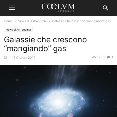
Home
News di Astronomia
Galassie che crescono “mangiando” gas
News di Astronomia
Galassie che crescono
“mangiando” gas
1236
1
Di
-
15 Ottobre 2010