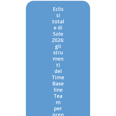
Eclis
si
total
e di
Sole
2026:
gli
stru
men
ti
del
Time
Base
line
Tea
m
per
prep