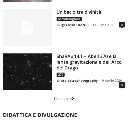
Un bacio tra divinità
Astrofotografia
Luigi Civita (UAN)
-
11 Giugno 2026
0
ShaRA#14.1 – Abell 370 e la
lente gravitazionale dell’Arco
del Drago
279
shara.astrophotography
-
9 Aprile 2026
0
Carica altri
DIDATTICA E DIVULGAZIONE