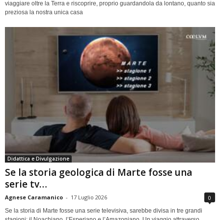
viaggiare oltre la Terra e riscoprire, proprio guardandola da lontano, quanto sia
preziosa la nostra unica casa
Didattica e Divulgazione
Se la storia geologica di Marte fosse una
serie tv…
Agnese Caramanico
-
17 Luglio 2026
0
Se la storia di Marte fosse una serie televisiva, sarebbe divisa in tre grandi
stagioni: il Noachiano, l’Esperiano e l’Amazoniano. Un viaggio attraverso