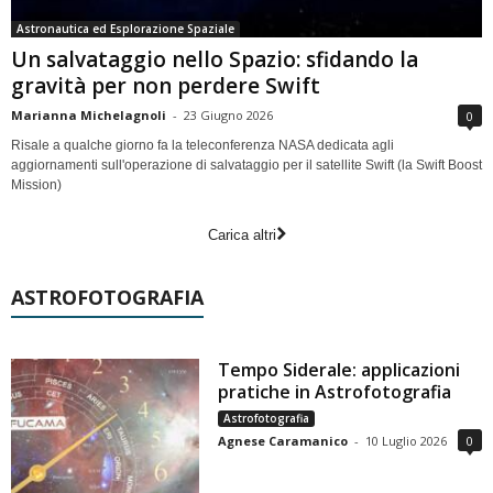
Astronautica ed Esplorazione Spaziale
Un salvataggio nello Spazio: sfidando la
gravità per non perdere Swift
Marianna Michelagnoli
-
23 Giugno 2026
0
Risale a qualche giorno fa la teleconferenza NASA dedicata agli
aggiornamenti sull'operazione di salvataggio per il satellite Swift (la Swift Boost
Mission)
Carica altri
ASTROFOTOGRAFIA
Tempo Siderale: applicazioni
pratiche in Astrofotografia
Astrofotografia
Agnese Caramanico
-
10 Luglio 2026
0