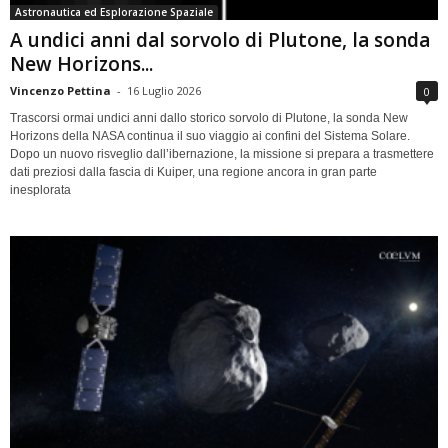
Astronautica ed Esplorazione Spaziale
A undici anni dal sorvolo di Plutone, la sonda
New Horizons...
Vincenzo Pettina
-
16 Luglio 2026
0
Trascorsi ormai undici anni dallo storico sorvolo di Plutone, la sonda New
Horizons della NASA continua il suo viaggio ai confini del Sistema Solare.
Dopo un nuovo risveglio dall’ibernazione, la missione si prepara a trasmettere
dati preziosi dalla fascia di Kuiper, una regione ancora in gran parte
inesplorata