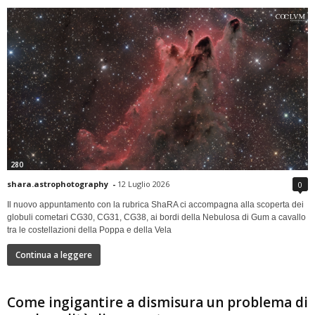
280
shara.astrophotography
-
12 Luglio 2026
0
Il nuovo appuntamento con la rubrica ShaRA ci accompagna alla scoperta dei
globuli cometari CG30, CG31, CG38, ai bordi della Nebulosa di Gum a cavallo
tra le costellazioni della Poppa e della Vela
Continua a leggere
Come ingigantire a dismisura un problema di