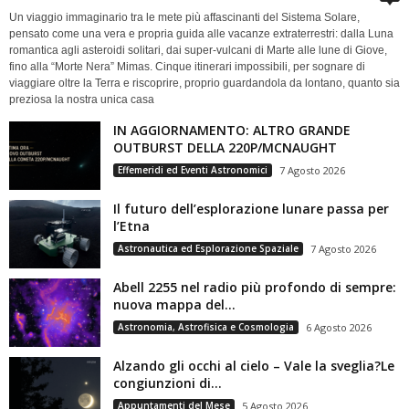
Un viaggio immaginario tra le mete più affascinanti del Sistema Solare,
pensato come una vera e propria guida alle vacanze extraterrestri: dalla Luna
romantica agli asteroidi solitari, dai super-vulcani di Marte alle lune di Giove,
fino alla “Morte Nera” Mimas. Cinque itinerari impossibili, per sognare di
viaggiare oltre la Terra e riscoprire, proprio guardandola da lontano, quanto sia
preziosa la nostra unica casa
IN AGGIORNAMENTO: ALTRO GRANDE
OUTBURST DELLA 220P/MCNAUGHT
Effemeridi ed Eventi Astronomici
7 Agosto 2026
Il futuro dell’esplorazione lunare passa per
l’Etna
Astronautica ed Esplorazione Spaziale
7 Agosto 2026
Abell 2255 nel radio più profondo di sempre:
nuova mappa del...
Astronomia, Astrofisica e Cosmologia
6 Agosto 2026
Alzando gli occhi al cielo – Vale la sveglia?Le
congiunzioni di...
Appuntamenti del Mese
5 Agosto 2026