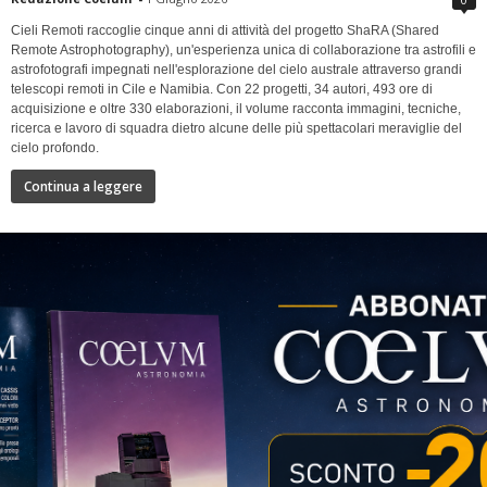
Cieli Remoti raccoglie cinque anni di attività del progetto ShaRA (Shared
Remote Astrophotography), un'esperienza unica di collaborazione tra astrofili e
astrofotografi impegnati nell'esplorazione del cielo australe attraverso grandi
telescopi remoti in Cile e Namibia. Con 22 progetti, 34 autori, 493 ore di
acquisizione e oltre 330 elaborazioni, il volume racconta immagini, tecniche,
ricerca e lavoro di squadra dietro alcune delle più spettacolari meraviglie del
cielo profondo.
Continua a leggere