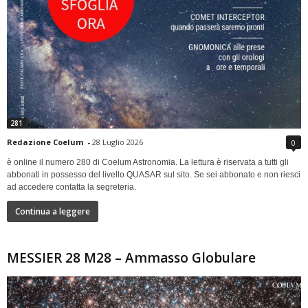
281
Redazione Coelum
-
28 Luglio 2026
0
è online il numero 280 di Coelum Astronomia. La lettura è riservata a tutti gli
abbonati in possesso del livello QUASAR sul sito. Se sei abbonato e non riesci
ad accedere contatta la segreteria.
Continua a leggere
MESSIER 28 M28 – Ammasso Globulare