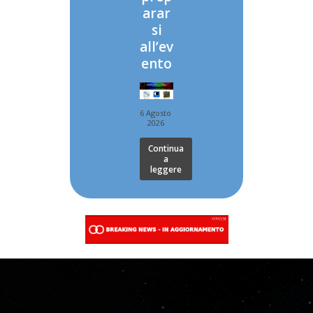
arar
si
all’ev
ento
6 Agosto
2026
Continua
a
leggere