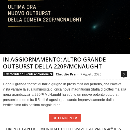
IN AGGIORNAMENTO: ALTRO GRANDE
OUTBURST DELLA 220P/MCNAUGHT
Claudio Pra
-
7 Agosto 2026
0
Effemeridi ed Eventi Astronomici
Dopo il grande “botto” di inizio giugno in prossimità del perielio, che l’aveva
vista variare la sua luminosità di circa nove magnitudini (dalla diciottesima alla
nona grandezza) la 220P/ McNaught ha subìto un nuovo potente outburst
presumibilmente tra il 5 e il 6 agosto, passando improvvisamente dalla
tredicesima alla settima magnitudine.
DI TENDENZA
Cielo del Mese di Agosto 2026