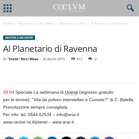
Home
Appuntamenti del Mese
Mostre e Incontri
Al Planetario di Ravenna
MOSTRE E INCONTRI
Al Planetario di Ravenna
Di
"maso" Ricci Maso
-
26 Aprile 2015
812
0
28.04:
Speciale La settimana di
Urania
(ingresso gratuito
per le donne): “Vita da polveri interstellari e Comete?” di C. Balella.
Prenotazione sempre consigliata.
Per info: tel. 0544.62534 – info@arar.it
www.racine.ra.it/planet – www.arar.it