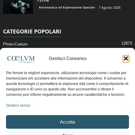
Astronautica ed Esplorazione Spaziale
7 Agosto 2026
CATEGORIE POPOLARI
12873
Photo-Coelum
2914
Mostre e Incontri
Gestisci Consenso
2412
News di Astronomia
1315
Cielo del Mese
Per fornire le migliori esperienze, utilizziamo tecnologie come i cookie per
memorizzare e/o accedere alle informazioni del dispositivo. Il consenso a
365
Astronomia, Astrofisica e Cosmologia
queste tecnologie ci permetterà di elaborare dati come il comportamento di
268
Articoli e Risorse On-Line
navigazione o ID unici su questo sito. Non acconsentire o ritirare il
consenso può influire negativamente su alcune caratteristiche e funzioni.
192
Il Blog della Redazione
Gestisci servizi
Pubblicità:
ads@coelum.com
Accetta
Copyright © 1997 - 2024 vietata la riproduzione.
CF/P.IVA/VAT.C IT.01988340434