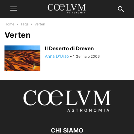
Home
Tags
Verten
Verten
Il Deserto di Dreven
Anna D'Urso
-
1 Gennaio 2006
CHI SIAMO