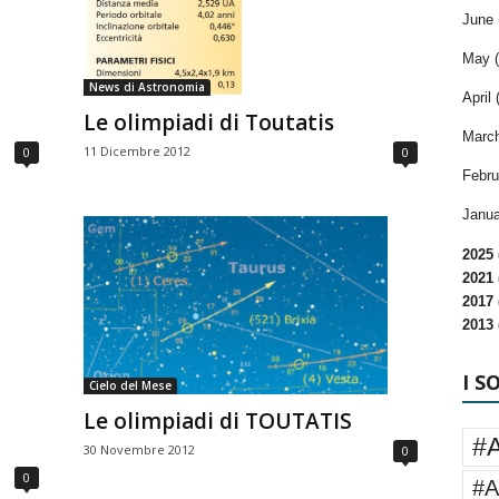
June 
May (
News di Astronomia
April 
Le olimpiadi di Toutatis
March
11 Dicembre 2012
0
0
Febru
Janua
2025 
2021 
2017 
2013 
I S
Cielo del Mese
Le olimpiadi di TOUTATIS
#
30 Novembre 2012
0
0
#A