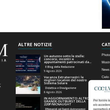
ALTRE NOTIZIE
CAT
Photo
Un autunno sotto le stelle:
concorsi, incontri e
appuntamenti patrocinati da...
Mostr
Il Blog della Redazione
News 
9 Agosto 2026
Vacanze Extraterrestri: le
Cielo
migliori location del nostro
Sistema Solare
Astro
Didattica e Divulgazione
Artico
8 Agosto 2026
IN AGGIORNAMENTO: ALTRO
Il Bl
Per fornire 
GRANDE OUTBURST DELLA
220P/MCNAUGHT
e/o accedere
Effemeridi ed Eventi Astronomici
permetterà d