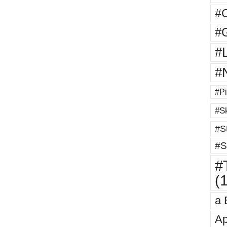
#
#G
#
#
#Pi
#Sk
#St
#S
#T
(
a 
Ap