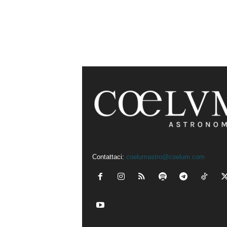
Contattaci:
coelumastro@coelum.com