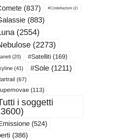
Comete
(837)
#Costellazioni
(2)
alassie
(883)
Luna
(2554)
Nebulose
(2273)
#Satelliti
(169)
aneti
(20)
#Sole
(1211)
yline
(41)
artrail
(67)
upernovae
(113)
utti i soggetti
13600)
Emissione
(524)
erti
(386)