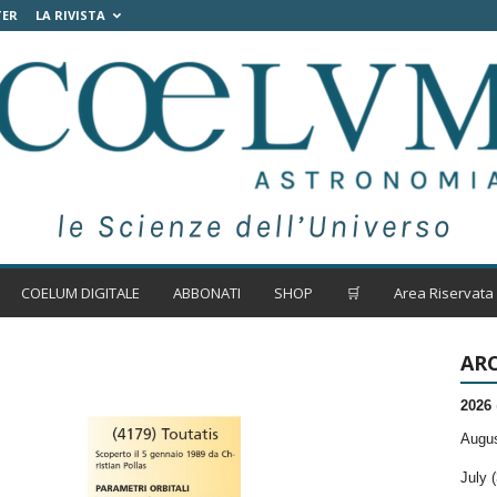
TER
LA RIVISTA
COELUM DIGITALE
ABBONATI
SHOP
🛒
Area Riservata
ARC
2026
Augus
July (