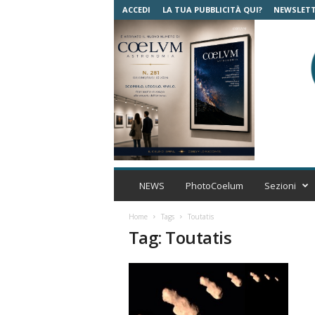
ACCEDI
LA TUA PUBBLICITÀ QUI?
NEWSLET
C
o
NEWS
PhotoCoelum
Sezioni
e
l
Home
Tags
Toutatis
u
Tag: Toutatis
m
A
s
t
r
o