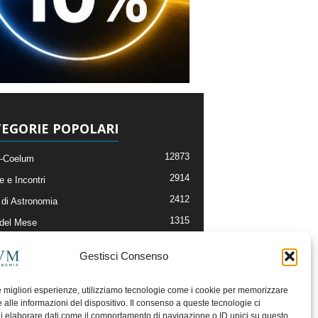
EGORIE POPOLARI
12873
-Coelum
2914
e e Incontri
2412
di Astronomia
1315
 del Mese
365
nomia, Astrofisica e Cosmologia
Gestisci Consenso
268
li e Risorse On-Line
193
og della Redazione
le migliori esperienze, utilizziamo tecnologie come i cookie per memorizzare
 alle informazioni del dispositivo. Il consenso a queste tecnologie ci
i elaborare dati come il comportamento di navigazione o ID unici su questo