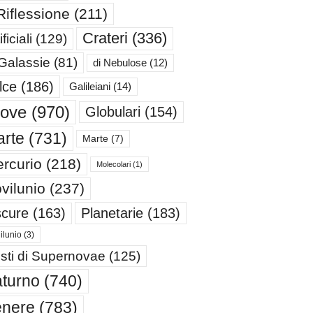
Riflessione
(211)
Crateri
(336)
ificiali
(129)
 Galassie
(81)
di Nebulose
(12)
lce
(186)
Galileiani
(14)
iove
(970)
Globulari
(154)
rte
(731)
Marte
(7)
rcurio
(218)
Molecolari
(1)
vilunio
(237)
cure
(163)
Planetarie
(183)
ilunio
(3)
sti di Supernovae
(125)
turno
(740)
enere
(783)