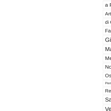
a 
Art
di
Fa
G
Ma
Me
No
Os
Plen
Re
Sa
V